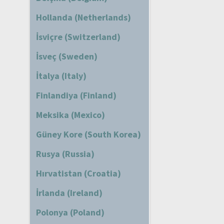
Hollanda (Netherlands)
İsviçre (Switzerland)
İsveç (Sweden)
İtalya (Italy)
Finlandiya (Finland)
Meksika (Mexico)
Güney Kore (South Korea)
Rusya (Russia)
Hırvatistan (Croatia)
İrlanda (Ireland)
Polonya (Poland)