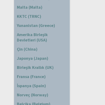
Malta (Malta)
KKTC (TRNC)
Yunanistan (Greece)
Amerika Birleşik
Devletleri (USA)
Çin (China)
Japonya (Japan)
Birleşik Krallık (UK)
Fransa (France)
İspanya (Spain)
Norveç (Norway)
Belçika (Belgium)