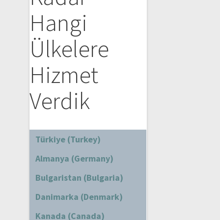
Hangi
Ülkelere
Hizmet
Verdik
Türkiye (Turkey)
Almanya (Germany)
Bulgaristan (Bulgaria)
Danimarka (Denmark)
Kanada (Canada)