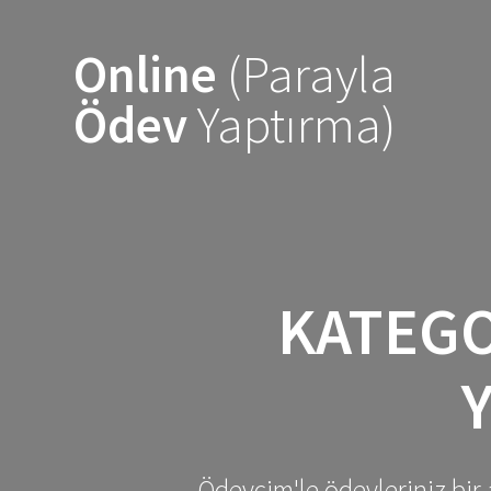
Skip
to
Online
(Parayla
content
Ödev
Yaptırma)
KATEGO
Ödevcim'le ödevleriniz bir 