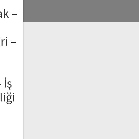
ak –
ri –
 İş
liği