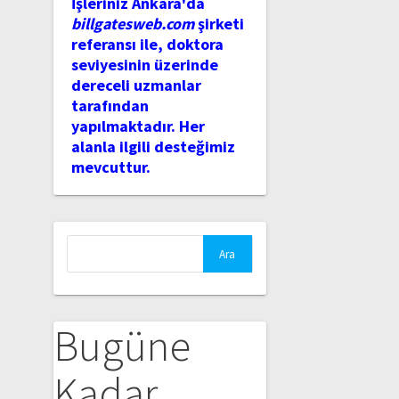
İşleriniz Ankara'da
billgatesweb.com
şirketi
referansı ile, doktora
seviyesinin üzerinde
dereceli uzmanlar
tarafından
yapılmaktadır. Her
alanla ilgili desteğimiz
mevcuttur.
Arama:
Bugüne
Kadar