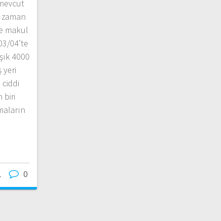
mevcut
r zaman
ve makul
03/04’te
şık 4000
 yeri
 ciddi
 biri
maların
1
0