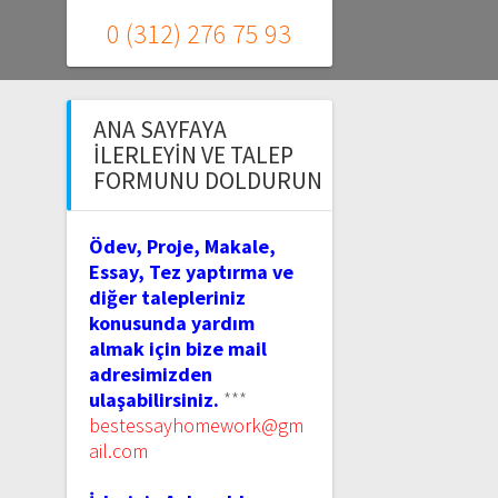
0 (312) 276 75 93
ANA SAYFAYA
İLERLEYIN VE TALEP
FORMUNU DOLDURUN
Ödev, Proje, Makale,
Essay, Tez yaptırma ve
diğer talepleriniz
konusunda yardım
almak için bize mail
adresimizden
ulaşabilirsiniz.
***
bestessayhomework@gm
ail.com