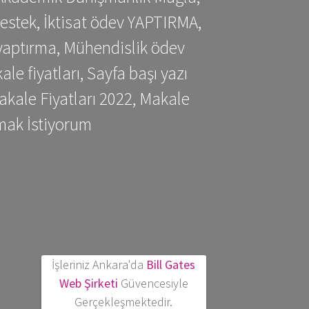
estek, İktisat ödev YAPTIRMA,
yaptırma, Mühendislik ödev
 fiyatları, Sayfa başı yazı
kale Fiyatları 2022, Makale
mak İstiyorum
İşleriniz Ankara'da
Bill Gates
Web Şirketi
Güvencesiyle
Gerçekleşmektedir.