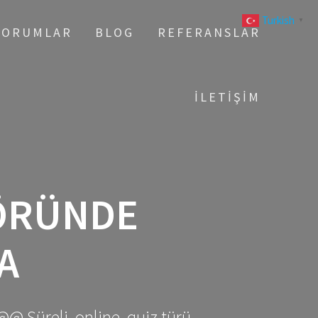
Turkish
▼
YORUMLAR
BLOG
REFERANSLAR
İLETIŞIM
TÖRÜNDE
A
@@ Süreli, online, quiz türü