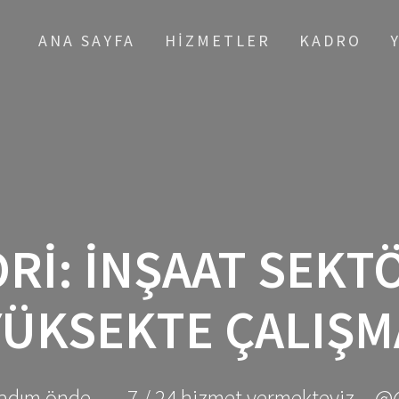
ANA SAYFA
HIZMETLER
KADRO
RI:
İNŞAAT SEK
YÜKSEKTE ÇALIŞM
adım önde ... - 7 / 24 hizmet vermekteyiz... @