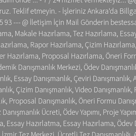
z. Teklif etmeyin. - İşleriniz Ankara'da Bill
 75 93 --- @ İletişim İçin Mail Gönderin be
ama, Makale Hazırlama, Tez Hazırlama, Essay
azırlama, Rapor Hazırlama, Çizim Hazırlama,
er Hazırlama, Proposal Hazırlama, Öneri For
emik Danışmanlık Merkezi, Ödev Danışmanlık
lık, Essay Danışmanlık, Çeviri Danışmanlık,
nlık, Çizim Danışmanlık, Video Danışmanlık, 
k, Proposal Danışmanlık, Öneri Formu Danış
Danışmanlık Ücreti, Ödev Yapımı, Proje Yapımı
a, Essay Hazırlatma, Essay Hazırlama, Ödev 
, İzmir Tez Merkezi, Ücretli Tez Danışmanlığı