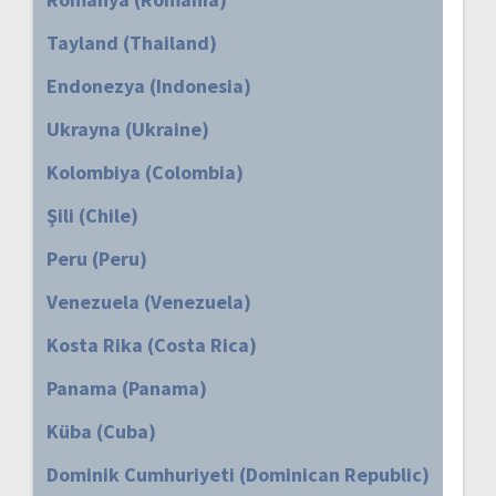
Tayland (Thailand)
Endonezya (Indonesia)
Ukrayna (Ukraine)
Kolombiya (Colombia)
Şili (Chile)
Peru (Peru)
Venezuela (Venezuela)
Kosta Rika (Costa Rica)
Panama (Panama)
Küba (Cuba)
Dominik Cumhuriyeti (Dominican Republic)