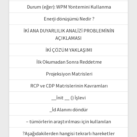
Durum (eğer): WPM Yöntemini Kullanma
Enerji dönüşümü Nedir ?
İKİ ANA DUYARLILIK ANALİZİ PROBLEMİNİN
AÇIKLAMASI
İKİ ÇÖZÜM YAKLAŞIMI
İlk Okumadan Sonra Reddetme
Projeksiyon Matrisleri
RCP ve CDP Matrislerinin Kavramları
__İnit __ () İşlevi
_İd Alanını döndür
– tümörlerin araştırılması için kullanılan
?Aşağıdakilerden hangisi tekrarlı hareketler