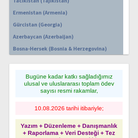
Tacikistan (Tajikistan)
Ermenistan (Armenia)
Gürcistan (Georgia)
Azerbaycan (Azerbaijan)
Bosna-Hersek (Bosnia & Herzegovina)
Bugüne kadar katkı sağladığımız
ulusal ve uluslararası toplam ödev
sayısı resmi rakamlar,
10.08.2026 tarihi itibariyle;
Yazım + Düzenleme + Danışmanlık
+ Raporlama + Veri Desteği + Tez