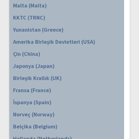
Malta (Malta)
KKTC (TRNC)
Yunanistan (Greece)
Amerika Birleşik Devletleri (USA)
Çin (China)
Japonya (Japan)
Birleşik Krallık (UK)
Fransa (France)
İspanya (Spain)
Norveç (Norway)
Belçika (Belgium)
Hollanda (Netherlands)