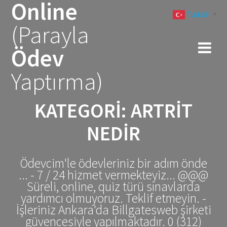
Online
Skip
Turkish
to
▼
(Parayla
content
Ödev
Yaptırma)
KATEGORI:
ARTRIT
NEDIR
Ödevcim'le ödevleriniz bir adım önde
... - 7 / 24 hizmet vermekteyiz... @@@
Süreli, online, quiz türü sınavlarda
yardımcı olmuyoruz. Teklif etmeyin. -
İşleriniz Ankara'da Billgatesweb şirketi
güvencesiyle yapılmaktadır. 0 (312)