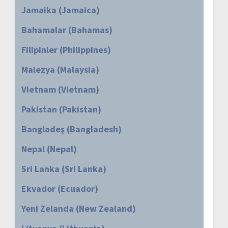
Jamaika (Jamaica)
Bahamalar (Bahamas)
Filipinler (Philippines)
Malezya (Malaysia)
Vietnam (Vietnam)
Pakistan (Pakistan)
Bangladeş (Bangladesh)
Nepal (Nepal)
Sri Lanka (Sri Lanka)
Ekvador (Ecuador)
Yeni Zelanda (New Zealand)