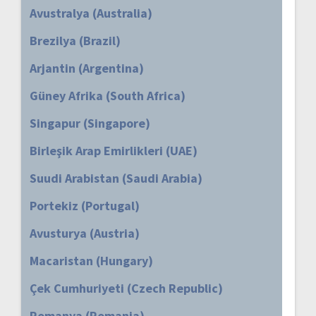
Avustralya (Australia)
Brezilya (Brazil)
Arjantin (Argentina)
Güney Afrika (South Africa)
Singapur (Singapore)
Birleşik Arap Emirlikleri (UAE)
Suudi Arabistan (Saudi Arabia)
Portekiz (Portugal)
Avusturya (Austria)
Macaristan (Hungary)
Çek Cumhuriyeti (Czech Republic)
Romanya (Romania)