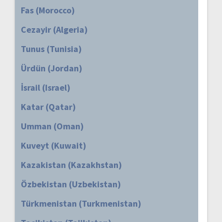
Fas (Morocco)
Cezayir (Algeria)
Tunus (Tunisia)
Ürdün (Jordan)
İsrail (Israel)
Katar (Qatar)
Umman (Oman)
Kuveyt (Kuwait)
Kazakistan (Kazakhstan)
Özbekistan (Uzbekistan)
Türkmenistan (Turkmenistan)