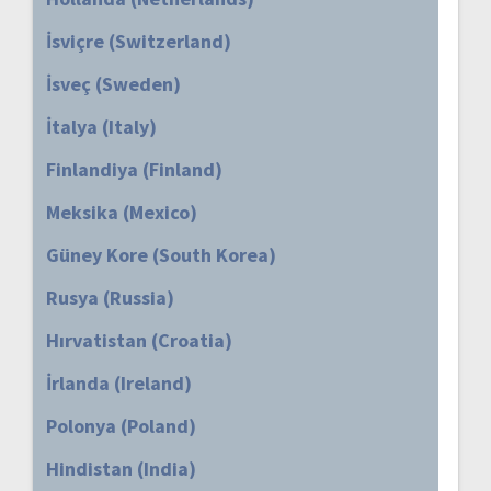
İsviçre (Switzerland)
İsveç (Sweden)
İtalya (Italy)
Finlandiya (Finland)
Meksika (Mexico)
Güney Kore (South Korea)
Rusya (Russia)
Hırvatistan (Croatia)
İrlanda (Ireland)
Polonya (Poland)
Hindistan (India)