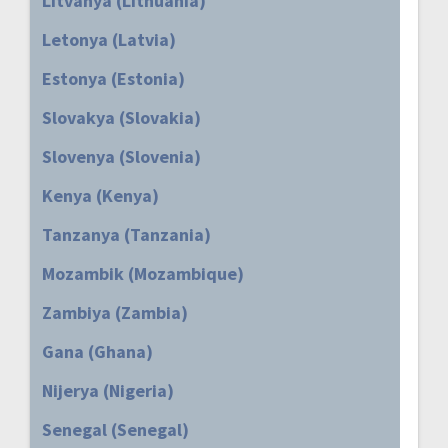
Litvanya (Lithuania)
Letonya (Latvia)
Estonya (Estonia)
Slovakya (Slovakia)
Slovenya (Slovenia)
Kenya (Kenya)
Tanzanya (Tanzania)
Mozambik (Mozambique)
Zambiya (Zambia)
Gana (Ghana)
Nijerya (Nigeria)
Senegal (Senegal)