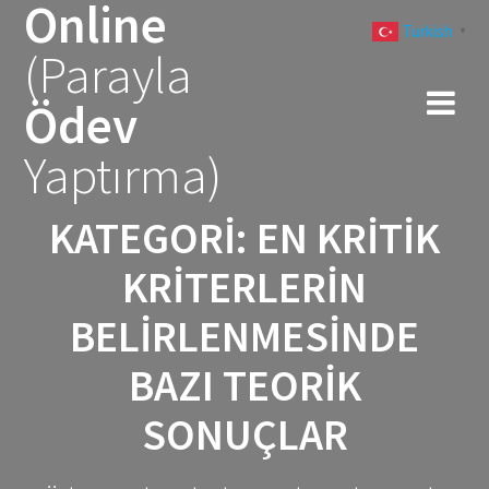
Online
Skip
Turkish
to
▼
(Parayla
content
Ödev
Yaptırma)
KATEGORI:
EN KRITIK
KRITERLERIN
BELIRLENMESINDE
BAZI TEORIK
SONUÇLAR