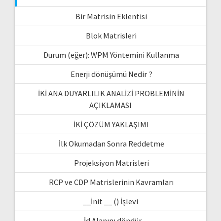
Bir Matrisin Eklentisi
Blok Matrisleri
Durum (eğer): WPM Yöntemini Kullanma
Enerji dönüşümü Nedir ?
İKİ ANA DUYARLILIK ANALİZİ PROBLEMİNİN
AÇIKLAMASI
İKİ ÇÖZÜM YAKLAŞIMI
İlk Okumadan Sonra Reddetme
Projeksiyon Matrisleri
RCP ve CDP Matrislerinin Kavramları
__İnit __ () İşlevi
_İd Alanını döndür