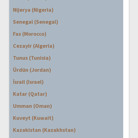
Nijerya (Nigeria)
Senegal (Senegal)
Fas (Morocco)
Cezayir (Algeria)
Tunus (Tunisia)
Ürdün (Jordan)
İsrail (Israel)
Katar (Qatar)
Umman (Oman)
Kuveyt (Kuwait)
Kazakistan (Kazakhstan)