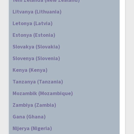
Litvanya (Lithuania)
Letonya (Latvia)
Estonya (Estonia)
Slovakya (Slovakia)
Slovenya (Slovenia)
Kenya (Kenya)
Tanzanya (Tanzania)
Mozambik (Mozambique)
Zambiya (Zambia)
Gana (Ghana)
Nijerya (Nigeria)