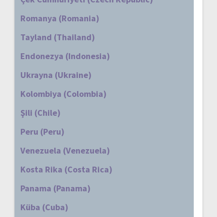
Romanya (Romania)
Tayland (Thailand)
Endonezya (Indonesia)
Ukrayna (Ukraine)
Kolombiya (Colombia)
Şili (Chile)
Peru (Peru)
Venezuela (Venezuela)
Kosta Rika (Costa Rica)
Panama (Panama)
Küba (Cuba)