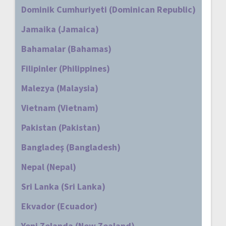
Dominik Cumhuriyeti (Dominican Republic)
Jamaika (Jamaica)
Bahamalar (Bahamas)
Filipinler (Philippines)
Malezya (Malaysia)
Vietnam (Vietnam)
Pakistan (Pakistan)
Bangladeş (Bangladesh)
Nepal (Nepal)
Sri Lanka (Sri Lanka)
Ekvador (Ecuador)
Yeni Zelanda (New Zealand)