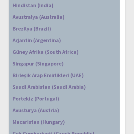
Hindistan (India)
Avustralya (Australia)
Brezilya (Brazil)
Arjantin (Argentina)
Güney Afrika (South Africa)
Singapur (Singapore)
Birleşik Arap Emirlikleri (UAE)
Suudi Arabistan (Saudi Arabia)
Portekiz (Portugal)
Avusturya (Austria)
Macaristan (Hungary)
Çek Cumhuriyeti (Czech Republic)