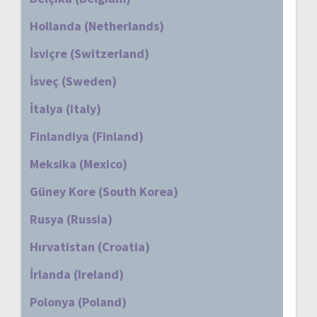
Hollanda (Netherlands)
İsviçre (Switzerland)
İsveç (Sweden)
İtalya (Italy)
Finlandiya (Finland)
Meksika (Mexico)
Güney Kore (South Korea)
Rusya (Russia)
Hırvatistan (Croatia)
İrlanda (Ireland)
Polonya (Poland)