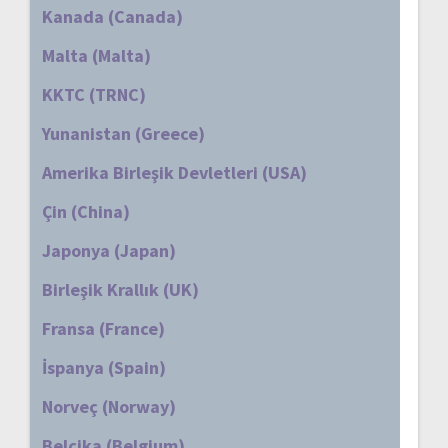
Kanada (Canada)
Malta (Malta)
KKTC (TRNC)
Yunanistan (Greece)
Amerika Birleşik Devletleri (USA)
Çin (China)
Japonya (Japan)
Birleşik Krallık (UK)
Fransa (France)
İspanya (Spain)
Norveç (Norway)
Belçika (Belgium)