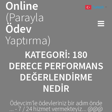
Online
Skip
Turkish
to
▼
(Parayla
content
Ödev
Yaptırma)
KATEGORI:
180
DERECE PERFORMANS
DEĞERLENDİRME
NEDIR
Ödevcim'le ödevleriniz bir adım önde
... - 7 / 24 hizmet vermekteyiz... @@@