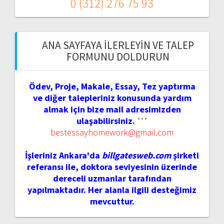
0 (312) 276 75 93
ANA SAYFAYA İLERLEYIN VE TALEP
FORMUNU DOLDURUN
Ödev, Proje, Makale, Essay, Tez yaptırma
ve diğer talepleriniz konusunda yardım
almak için bize mail adresimizden
ulaşabilirsiniz.
***
bestessayhomework@gmail.com
İşleriniz Ankara'da
billgatesweb.com
şirketi
referansı ile, doktora seviyesinin üzerinde
dereceli uzmanlar tarafından
yapılmaktadır. Her alanla ilgili desteğimiz
mevcuttur.