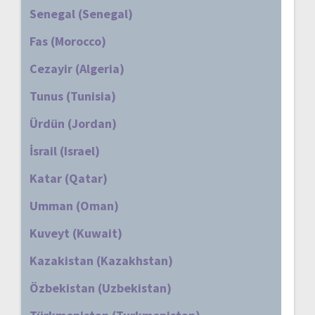
Senegal (Senegal)
Fas (Morocco)
Cezayir (Algeria)
Tunus (Tunisia)
Ürdün (Jordan)
İsrail (Israel)
Katar (Qatar)
Umman (Oman)
Kuveyt (Kuwait)
Kazakistan (Kazakhstan)
Özbekistan (Uzbekistan)