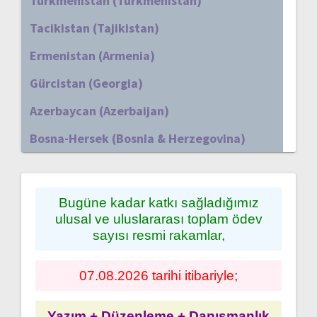
Türkmenistan (Turkmenistan)
Tacikistan (Tajikistan)
Ermenistan (Armenia)
Gürcistan (Georgia)
Azerbaycan (Azerbaijan)
Bosna-Hersek (Bosnia & Herzegovina)
Bugüne kadar katkı sağladığımız
ulusal ve uluslararası toplam ödev
sayısı resmi rakamlar,
07.08.2026 tarihi itibariyle;
Yazım + Düzenleme + Danışmanlık