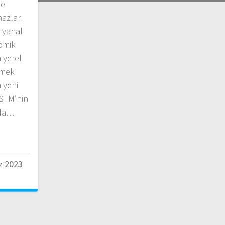
le
hazları
 yanal
tomik
 yerel
etmek
 yeni
 STM’nin
 da…
 2023