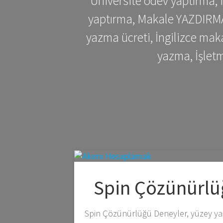
Üniversite ödev yaptırma,
yaptırma, Makale YAZDIRMA 
yazma ücreti, İngilizce ma
yazma, İşlet
Spin Çözünürlü
Spin Çözünürlüğü Deneyler, yüzey yap