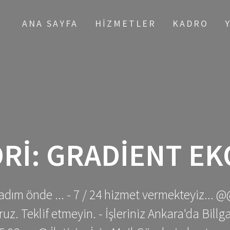
ANA SAYFA
HIZMETLER
KADRO
RI:
GRADIENT EK
adım önde ... - 7 / 24 hizmet vermekteyiz... @
z. Teklif etmeyin. - İşleriniz Ankara'da Bill