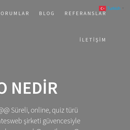
Turkish
▼
YORUMLAR
BLOG
REFERANSLAR
İLETIŞIM
O NEDIR
@@ Süreli, online, quiz türü
gatesweb şirketi güvencesiyle