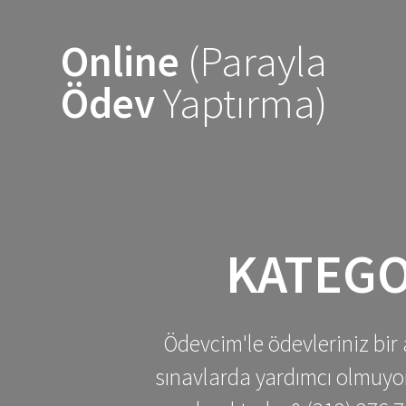
Skip
to
Online
(Parayla
content
Ödev
Yaptırma)
KATEGO
Ödevcim'le ödevleriniz bir 
sınavlarda yardımcı olmuyoru