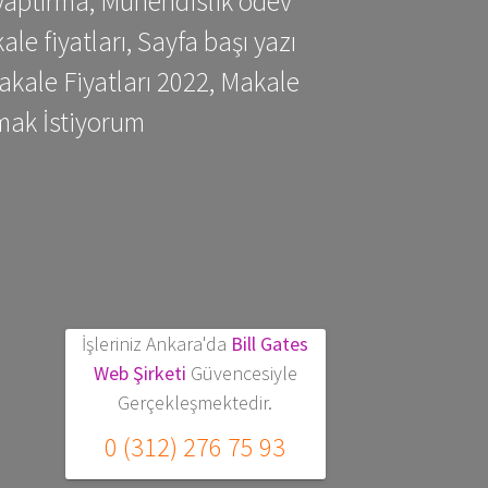
yaptırma, Mühendislik ödev
 fiyatları, Sayfa başı yazı
kale Fiyatları 2022, Makale
mak İstiyorum
İşleriniz Ankara'da
Bill Gates
Web Şirketi
Güvencesiyle
Gerçekleşmektedir.
0 (312) 276 75 93