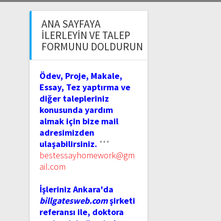
ANA SAYFAYA
İLERLEYIN VE TALEP
FORMUNU DOLDURUN
Ödev, Proje, Makale,
Essay, Tez yaptırma ve
diğer talepleriniz
konusunda yardım
almak için bize mail
adresimizden
ulaşabilirsiniz.
***
bestessayhomework@gm
ail.com
İşleriniz Ankara'da
billgatesweb.com
şirketi
referansı ile, doktora