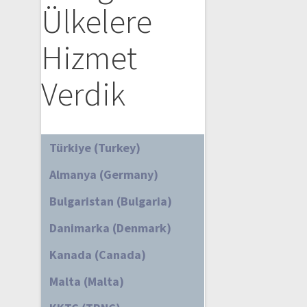
Ülkelere
Hizmet
Verdik
Türkiye (Turkey)
Almanya (Germany)
Bulgaristan (Bulgaria)
Danimarka (Denmark)
Kanada (Canada)
Malta (Malta)