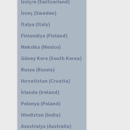
İsviçre (Switzerland)
İsveç (Sweden)
İtalya (Italy)
Finlandiya (Finland)
Meksika (Mexico)
Güney Kore (South Korea)
Rusya (Russia)
Hırvatistan (Croatia)
İrlanda (Ireland)
Polonya (Poland)
Hindistan (India)
Avustralya (Australia)