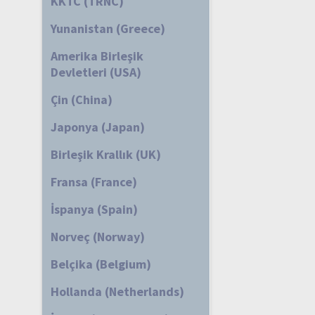
KKTC (TRNC)
Yunanistan (Greece)
Amerika Birleşik
Devletleri (USA)
Çin (China)
Japonya (Japan)
Birleşik Krallık (UK)
Fransa (France)
İspanya (Spain)
Norveç (Norway)
Belçika (Belgium)
Hollanda (Netherlands)