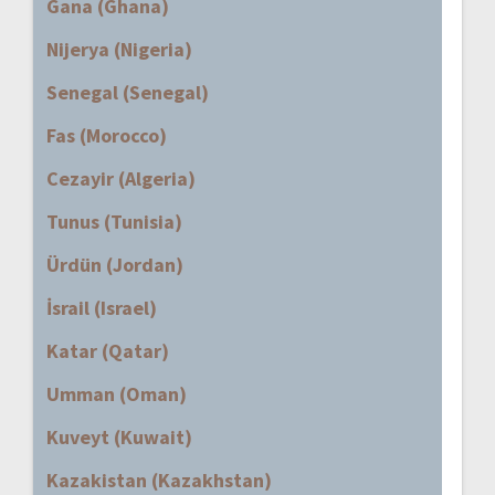
Gana (Ghana)
Nijerya (Nigeria)
Senegal (Senegal)
Fas (Morocco)
Cezayir (Algeria)
Tunus (Tunisia)
Ürdün (Jordan)
İsrail (Israel)
Katar (Qatar)
Umman (Oman)
Kuveyt (Kuwait)
Kazakistan (Kazakhstan)