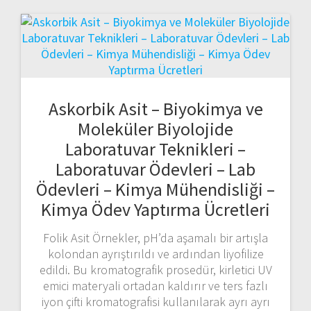
Askorbik Asit – Biyokimya ve
Moleküler Biyolojide
Laboratuvar Teknikleri –
Laboratuvar Ödevleri – Lab
Ödevleri – Kimya Mühendisliği –
Kimya Ödev Yaptırma Ücretleri
Folik Asit Örnekler, pH’da aşamalı bir artışla
kolondan ayrıştırıldı ve ardından liyofilize
edildi. Bu kromatografik prosedür, kirletici UV
emici materyali ortadan kaldırır ve ters fazlı
iyon çifti kromatografisi kullanılarak ayrı ayrı