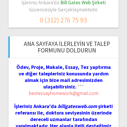
İşleriniz Ankara'da
Bill Gates Web Şirketi
Güvencesiyle Gerçekleşmektedir.
0 (312) 276 75 93
ANA SAYFAYA İLERLEYIN VE TALEP
FORMUNU DOLDURUN
Ödev, Proje, Makale, Essay, Tez yaptırma
ve diğer talepleriniz konusunda yardım
almak için bize mail adresimizden
ulaşabilirsiniz.
***
bestessayhomework@gmail.com
İşleriniz Ankara'da
billgatesweb.com
şirketi
referansı ile, doktora seviyesinin üzerinde
dereceli uzmanlar tarafından
yapılmaktadır. Her alanla ilgili desteğimiz