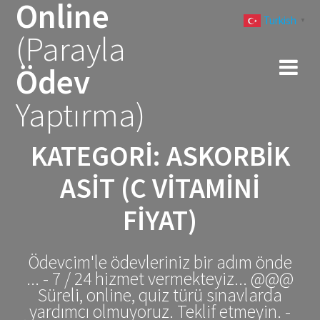
Online
Skip
Turkish
to
▼
(Parayla
content
Ödev
Yaptırma)
KATEGORI:
ASKORBIK
ASIT (C VITAMINI
FIYAT)
Ödevcim'le ödevleriniz bir adım önde
... - 7 / 24 hizmet vermekteyiz... @@@
Süreli, online, quiz türü sınavlarda
yardımcı olmuyoruz. Teklif etmeyin. -