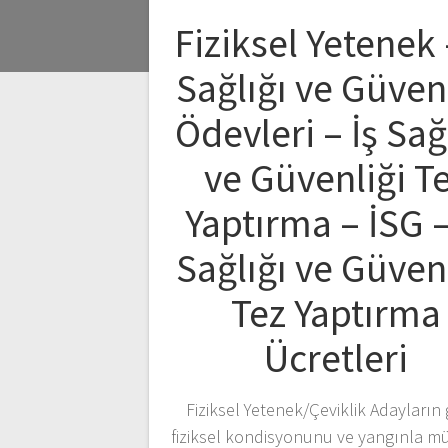
Fiziksel Yetenek 
Sağlığı ve Güven
Ödevleri – İş Sağ
ve Güvenliği T
Yaptırma – İSG –
Sağlığı ve Güven
Tez Yaptırma
Ücretleri
Fiziksel Yetenek/Çeviklik Adayların
fiziksel kondisyonunu ve yangınla m