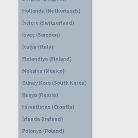
Hollanda (Netherlands)
İsviçre (Switzerland)
İsveç (Sweden)
İtalya (Italy)
Finlandiya (Finland)
Meksika (Mexico)
Güney Kore (South Korea)
Rusya (Russia)
Hırvatistan (Croatia)
İrlanda (Ireland)
Polonya (Poland)