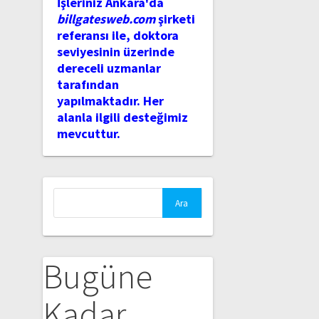
İşleriniz Ankara'da
billgatesweb.com
şirketi
referansı ile, doktora
seviyesinin üzerinde
dereceli uzmanlar
tarafından
yapılmaktadır. Her
alanla ilgili desteğimiz
mevcuttur.
Arama:
Bugüne
Kadar