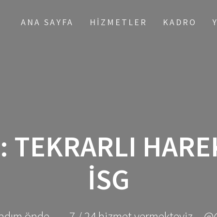
ANA SAYFA
HIZMETLER
KADRO
:
TEKRARLI HARE
ISG
adım önde ... - 7 / 24 hizmet vermekteyiz... @