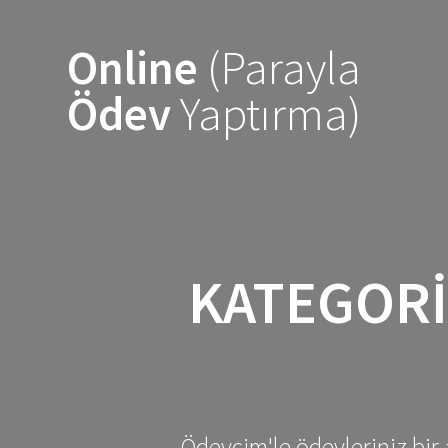
Skip
to
Online
(Parayla
content
Ödev
Yaptırma)
KATEGORI
Ödevcim'le ödevleriniz bir 