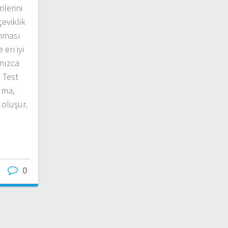
ilerini
eviklik
anması
 en iyi
nızca
. Test
ıma,
oluşur.
1
0