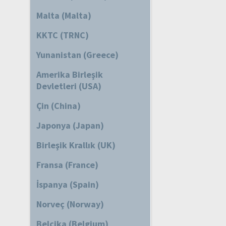
Malta (Malta)
KKTC (TRNC)
Yunanistan (Greece)
Amerika Birleşik
Devletleri (USA)
Çin (China)
Japonya (Japan)
Birleşik Krallık (UK)
Fransa (France)
İspanya (Spain)
Norveç (Norway)
Belçika (Belgium)