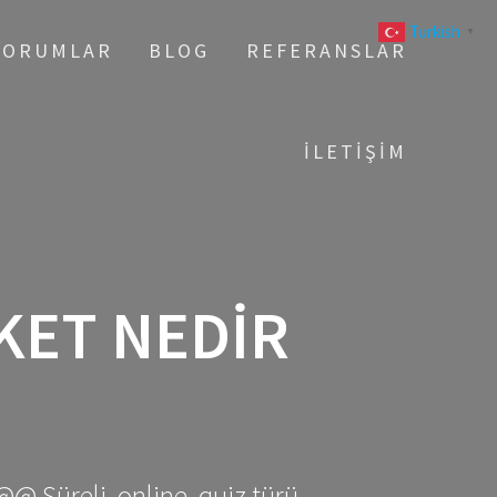
Turkish
▼
YORUMLAR
BLOG
REFERANSLAR
İLETIŞIM
KET NEDIR
@@ Süreli, online, quiz türü