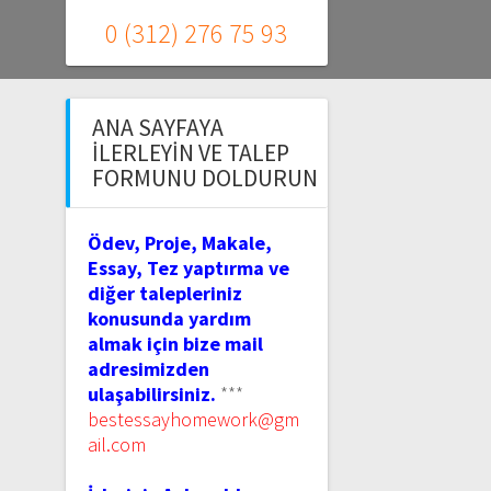
0 (312) 276 75 93
ANA SAYFAYA
İLERLEYIN VE TALEP
FORMUNU DOLDURUN
Ödev, Proje, Makale,
Essay, Tez yaptırma ve
diğer talepleriniz
konusunda yardım
almak için bize mail
adresimizden
ulaşabilirsiniz.
***
bestessayhomework@gm
ail.com