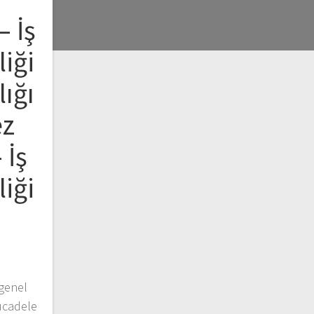
– İş
liği
lığı
ez
 İş
liği
 genel
ücadele