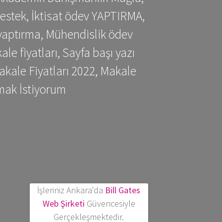
estek, İktisat ödev YAPTIRMA,
yaptırma, Mühendislik ödev
 fiyatları, Sayfa başı yazı
kale Fiyatları 2022, Makale
mak İstiyorum
İşleriniz Ankara'da
Bill Gates
Web Şirketi
Güvencesiyle
Gerçekleşmektedir.