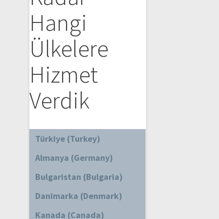
Hangi
Ülkelere
Hizmet
Verdik
Türkiye (Turkey)
Almanya (Germany)
Bulgaristan (Bulgaria)
Danimarka (Denmark)
Kanada (Canada)