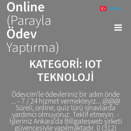
Online
Skip
Turkish
to
▼
(Parayla
content
Ödev
Yaptırma)
KATEGORI:
IOT
TEKNOLOJI
Ödevcim'le ödevleriniz bir adım önde
... - 7 / 24 hizmet vermekteyiz... @@@
Süreli, online, quiz türü sınavlarda
yardımcı olmuyoruz. Teklif etmeyin. -
İşleriniz Ankara'da Billgatesweb şirketi
güvencesiyle yapılmaktadır. 0 (312)