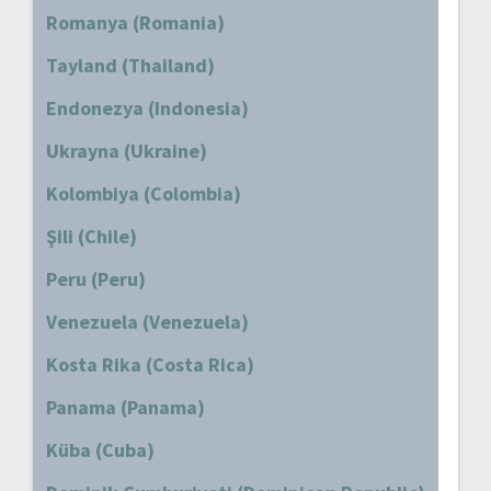
Romanya (Romania)
Tayland (Thailand)
Endonezya (Indonesia)
Ukrayna (Ukraine)
Kolombiya (Colombia)
Şili (Chile)
Peru (Peru)
Venezuela (Venezuela)
Kosta Rika (Costa Rica)
Panama (Panama)
Küba (Cuba)