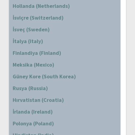
Hollanda (Netherlands)
İsviçre (Switzerland)
İsveç (Sweden)
İtalya (Italy)
Finlandiya (Finland)
Meksika (Mexico)
Güney Kore (South Korea)
Rusya (Russia)
Hırvatistan (Croatia)
İrlanda (Ireland)
Polonya (Poland)