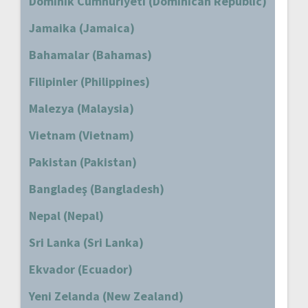
Dominik Cumhuriyeti (Dominican Republic)
Jamaika (Jamaica)
Bahamalar (Bahamas)
Filipinler (Philippines)
Malezya (Malaysia)
Vietnam (Vietnam)
Pakistan (Pakistan)
Bangladeş (Bangladesh)
Nepal (Nepal)
Sri Lanka (Sri Lanka)
Ekvador (Ecuador)
Yeni Zelanda (New Zealand)