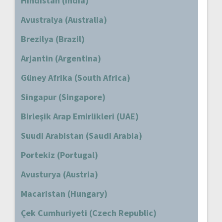
Hindistan (India)
Avustralya (Australia)
Brezilya (Brazil)
Arjantin (Argentina)
Güney Afrika (South Africa)
Singapur (Singapore)
Birleşik Arap Emirlikleri (UAE)
Suudi Arabistan (Saudi Arabia)
Portekiz (Portugal)
Avusturya (Austria)
Macaristan (Hungary)
Çek Cumhuriyeti (Czech Republic)