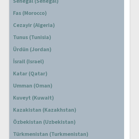
Senegal (Senegal)
Fas (Morocco)
Cezayir (Algeria)
Tunus (Tunisia)
Ürdün (Jordan)
İsrail (Israel)
Katar (Qatar)
Umman (Oman)
Kuveyt (Kuwait)
Kazakistan (Kazakhstan)
Özbekistan (Uzbekistan)
Türkmenistan (Turkmenistan)