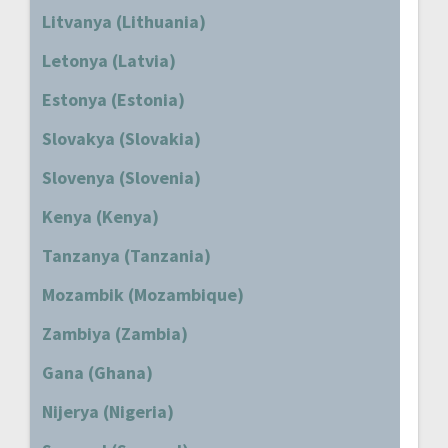
Litvanya (Lithuania)
Letonya (Latvia)
Estonya (Estonia)
Slovakya (Slovakia)
Slovenya (Slovenia)
Kenya (Kenya)
Tanzanya (Tanzania)
Mozambik (Mozambique)
Zambiya (Zambia)
Gana (Ghana)
Nijerya (Nigeria)