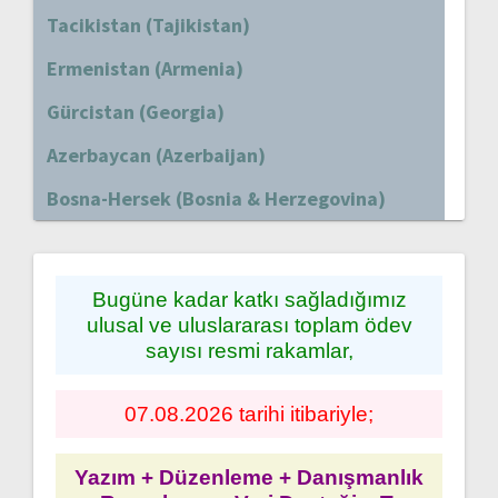
Tacikistan (Tajikistan)
Ermenistan (Armenia)
Gürcistan (Georgia)
Azerbaycan (Azerbaijan)
Bosna-Hersek (Bosnia & Herzegovina)
Bugüne kadar katkı sağladığımız
ulusal ve uluslararası toplam ödev
sayısı resmi rakamlar,
07.08.2026 tarihi itibariyle;
Yazım + Düzenleme + Danışmanlık