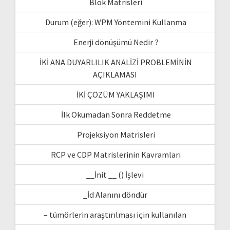
Blok Matrisleri
Durum (eğer): WPM Yöntemini Kullanma
Enerji dönüşümü Nedir ?
İKİ ANA DUYARLILIK ANALİZİ PROBLEMİNİN
AÇIKLAMASI
İKİ ÇÖZÜM YAKLAŞIMI
İlk Okumadan Sonra Reddetme
Projeksiyon Matrisleri
RCP ve CDP Matrislerinin Kavramları
__İnit __ () İşlevi
_İd Alanını döndür
– tümörlerin araştırılması için kullanılan