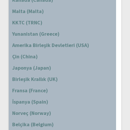
Malta (Malta)
KKTC (TRNC)
Yunanistan (Greece)
Amerika Birleşik Devletleri (USA)
Çin (China)
Japonya (Japan)
Birleşik Krallık (UK)
Fransa (France)
İspanya (Spain)
Norveç (Norway)
Belçika (Belgium)