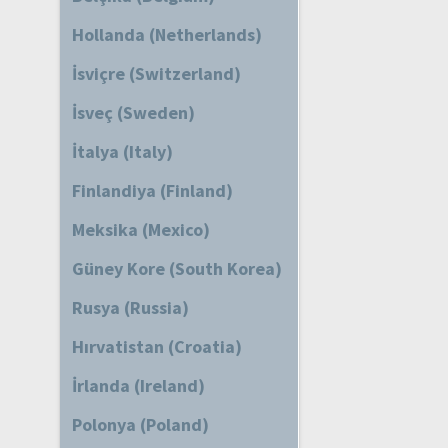
Hollanda (Netherlands)
İsviçre (Switzerland)
İsveç (Sweden)
İtalya (Italy)
Finlandiya (Finland)
Meksika (Mexico)
Güney Kore (South Korea)
Rusya (Russia)
Hırvatistan (Croatia)
İrlanda (Ireland)
Polonya (Poland)