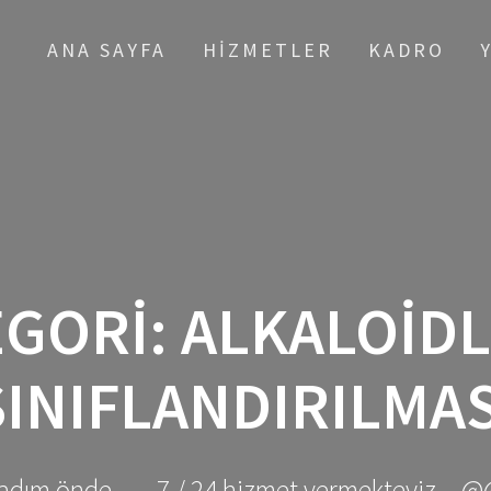
ANA SAYFA
HIZMETLER
KADRO
EGORI:
ALKALOIDL
SINIFLANDIRILMAS
adım önde ... - 7 / 24 hizmet vermekteyiz... @