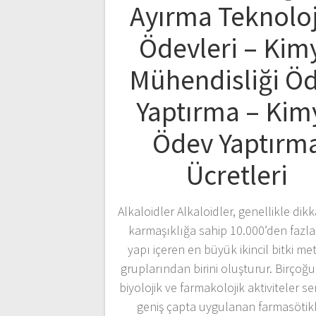
Ayırma Teknoloj
Ödevleri – Kim
Mühendisliği Ö
Yaptırma – Kim
Ödev Yaptırm
Ücretleri
Alkaloidler Alkaloidler, genellikle dikk
karmaşıklığa sahip 10.000’den fazla 
yapı içeren en büyük ikincil bitki me
gruplarından birini oluşturur. Birçoğ
biyolojik ve farmakolojik aktiviteler se
geniş çapta uygulanan farmasötikl