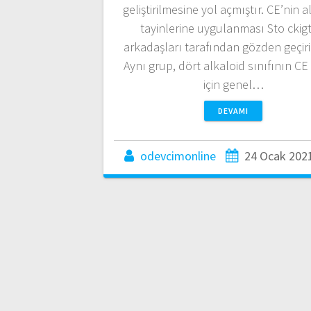
geliştirilmesine yol açmıştır. CE’nin a
tayinlerine uygulanması Sto ckigt
arkadaşları tarafından gözden geçiril
Aynı grup, dört alkaloid sınıfının CE 
için genel…
DEVAMI
odevcimonline
24 Ocak 202