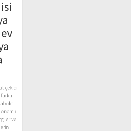
isi
ya
dev
ya
a
at çekici
farklı
tabolit
u önemli
rgiler ve
erin