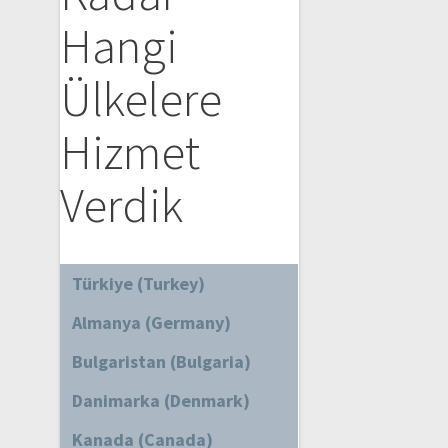
Hangi
Ülkelere
Hizmet
Verdik
Türkiye (Turkey)
Almanya (Germany)
Bulgaristan (Bulgaria)
Danimarka (Denmark)
Kanada (Canada)