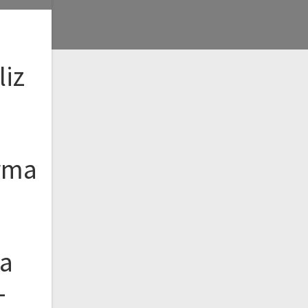
liz
ırma
ya
–