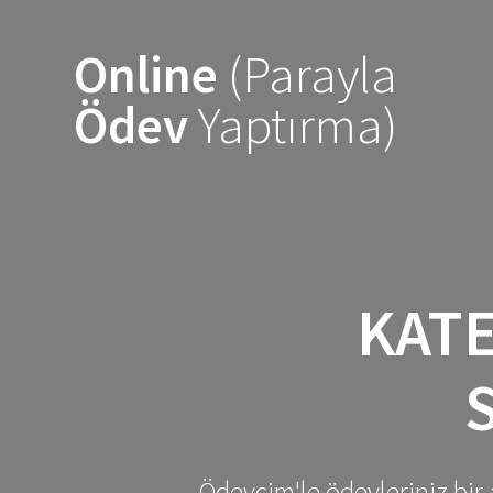
Skip
to
Online
(Parayla
content
Ödev
Yaptırma)
KAT
Ödevcim'le ödevleriniz bir 