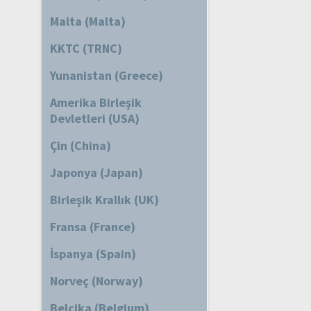
Malta (Malta)
KKTC (TRNC)
Yunanistan (Greece)
Amerika Birleşik
Devletleri (USA)
Çin (China)
Japonya (Japan)
Birleşik Krallık (UK)
Fransa (France)
İspanya (Spain)
Norveç (Norway)
Belçika (Belgium)