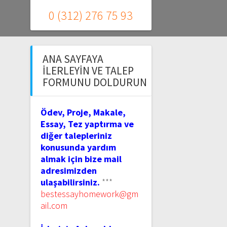
0 (312) 276 75 93
ANA SAYFAYA
İLERLEYIN VE TALEP
FORMUNU DOLDURUN
Ödev, Proje, Makale,
Essay, Tez yaptırma ve
diğer talepleriniz
konusunda yardım
almak için bize mail
adresimizden
ulaşabilirsiniz.
***
bestessayhomework@gm
ail.com