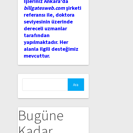
İşleriniz Ankara'da
billgatesweb.com
şirketi
referansı ile, doktora
seviyesinin üzerinde
dereceli uzmanlar
tarafından
yapılmaktadır. Her
alanla ilgili desteğimiz
mevcuttur.
Arama:
Bugüne
Kadar