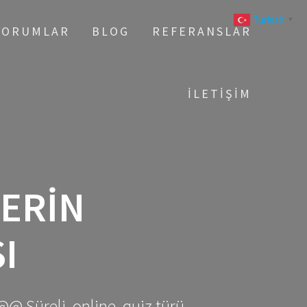
Turkish
▼
YORUMLAR
BLOG
REFERANSLAR
İLETIŞIM
ERIN
I
@@ Süreli, online, quiz türü