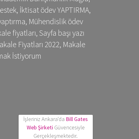
estek, İktisat ödev YAPTIRMA,
yaptırma, Mühendislik ödev
 fiyatları, Sayfa başı yazı
kale Fiyatları 2022, Makale
mak İstiyorum
İşleriniz Ankara'da
Bill Gates
Web Şirketi
Güvencesiyle
Gerçekleşmektedir.