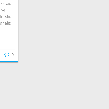
lkaloid
 ve
miştir.
analizi
1
0