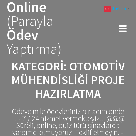
Online
Skip
Turkish
to
▼
(Parayla
content
Ödev
Yaptırma)
KATEGORI:
OTOMOTIV
MÜHENDISLIĞI PROJE
HAZIRLATMA
Ödevcim'le ödevleriniz bir adım önde
... - 7 / 24 hizmet vermekteyiz... @@@
Süreli, online, quiz türü sınavlarda
yardımcı olmuyoruz. Teklif etmeyin. -