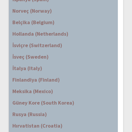
Norveç (Norway)
Belçika (Belgium)
Hollanda (Netherlands)
İsviçre (Switzerland)
İsveç (Sweden)
İtalya (Italy)
Finlandiya (Finland)
Meksika (Mexico)
Güney Kore (South Korea)
Rusya (Russia)
Hırvatistan (Croatia)