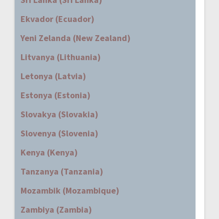
Ekvador (Ecuador)
Yeni Zelanda (New Zealand)
Litvanya (Lithuania)
Letonya (Latvia)
Estonya (Estonia)
Slovakya (Slovakia)
Slovenya (Slovenia)
Kenya (Kenya)
Tanzanya (Tanzania)
Mozambik (Mozambique)
Zambiya (Zambia)