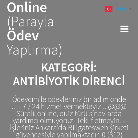
Online
Skip
Turkish
to
▼
(Parayla
content
Ödev
Yaptırma)
KATEGORI:
ANTIBIYOTIK DIRENCI
Ödevcim'le ödevleriniz bir adım önde
... - 7 / 24 hizmet vermekteyiz... @@@
Süreli, online, quiz türü sınavlarda
yardımcı olmuyoruz. Teklif etmeyin. -
İşleriniz Ankara'da Billgatesweb şirketi
güvencesiyle yapılmaktadır. 0 (312)