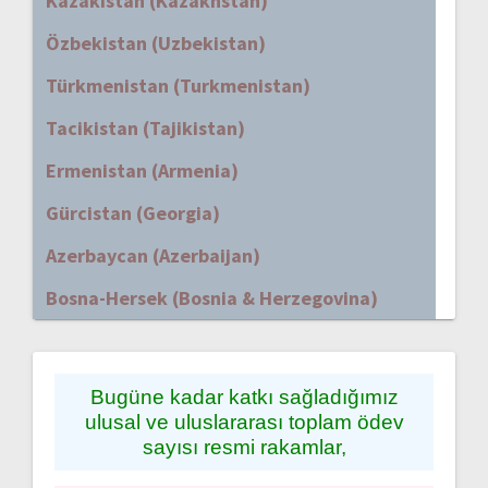
Kazakistan (Kazakhstan)
Özbekistan (Uzbekistan)
Türkmenistan (Turkmenistan)
Tacikistan (Tajikistan)
Ermenistan (Armenia)
Gürcistan (Georgia)
Azerbaycan (Azerbaijan)
Bosna-Hersek (Bosnia & Herzegovina)
Bugüne kadar katkı sağladığımız
ulusal ve uluslararası toplam ödev
sayısı resmi rakamlar,