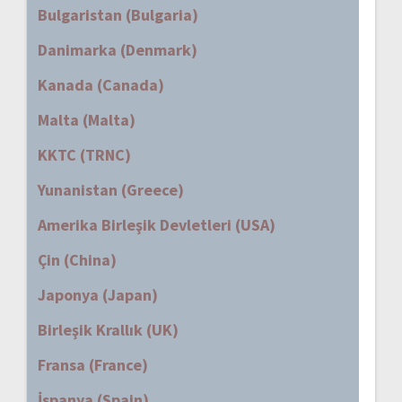
Bulgaristan (Bulgaria)
Danimarka (Denmark)
Kanada (Canada)
Malta (Malta)
KKTC (TRNC)
Yunanistan (Greece)
Amerika Birleşik Devletleri (USA)
Çin (China)
Japonya (Japan)
Birleşik Krallık (UK)
Fransa (France)
İspanya (Spain)