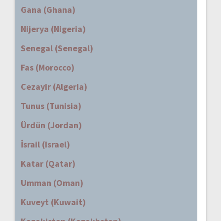
Gana (Ghana)
Nijerya (Nigeria)
Senegal (Senegal)
Fas (Morocco)
Cezayir (Algeria)
Tunus (Tunisia)
Ürdün (Jordan)
İsrail (Israel)
Katar (Qatar)
Umman (Oman)
Kuveyt (Kuwait)