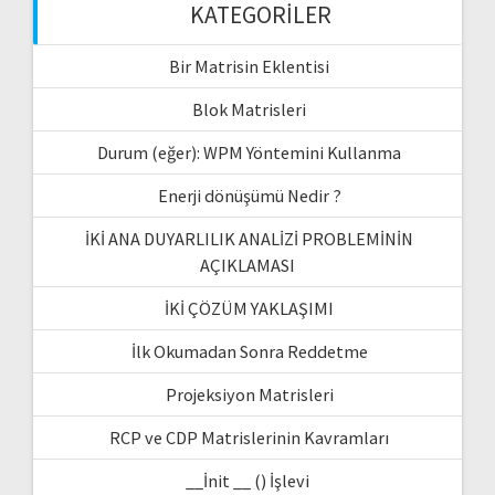
KATEGORILER
Bir Matrisin Eklentisi
Blok Matrisleri
Durum (eğer): WPM Yöntemini Kullanma
Enerji dönüşümü Nedir ?
İKİ ANA DUYARLILIK ANALİZİ PROBLEMİNİN
AÇIKLAMASI
İKİ ÇÖZÜM YAKLAŞIMI
İlk Okumadan Sonra Reddetme
Projeksiyon Matrisleri
RCP ve CDP Matrislerinin Kavramları
__İnit __ () İşlevi