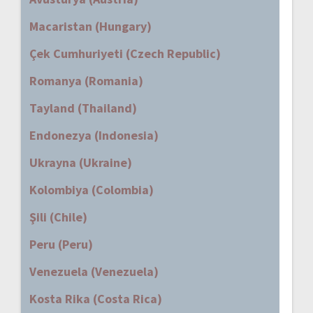
Macaristan (Hungary)
Çek Cumhuriyeti (Czech Republic)
Romanya (Romania)
Tayland (Thailand)
Endonezya (Indonesia)
Ukrayna (Ukraine)
Kolombiya (Colombia)
Şili (Chile)
Peru (Peru)
Venezuela (Venezuela)
Kosta Rika (Costa Rica)