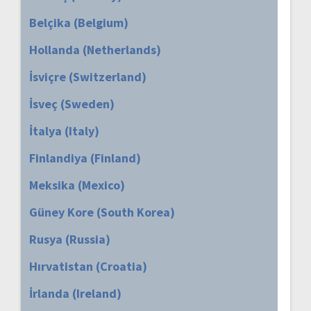
Belçika (Belgium)
Hollanda (Netherlands)
İsviçre (Switzerland)
İsveç (Sweden)
İtalya (Italy)
Finlandiya (Finland)
Meksika (Mexico)
Güney Kore (South Korea)
Rusya (Russia)
Hırvatistan (Croatia)
İrlanda (Ireland)