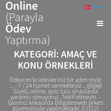
Online
Skip
Turkish
to
▼
(Parayla
content
Ödev
Yaptırma)
KATEGORI:
AMAÇ VE
KONU ÖRNEKLERİ
Ödevcim'le ödevleriniz bir adım önde
... - 7 / 24 hizmet vermekteyiz... @@@
Süreli, online, quiz türü sınavlarda
yardımcı olmuyoruz. Teklif etmeyin. -
İşleriniz Ankara'da Billgatesweb şirketi
güvencesiyle yapılmaktadır. 0 (312)