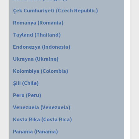
Çek Cumhuriyeti (Czech Republic)
Romanya (Romania)
Tayland (Thailand)
Endonezya (Indonesia)
Ukrayna (Ukraine)
Kolombiya (Colombia)
Şili (Chile)
Peru (Peru)
Venezuela (Venezuela)
Kosta Rika (Costa Rica)
Panama (Panama)