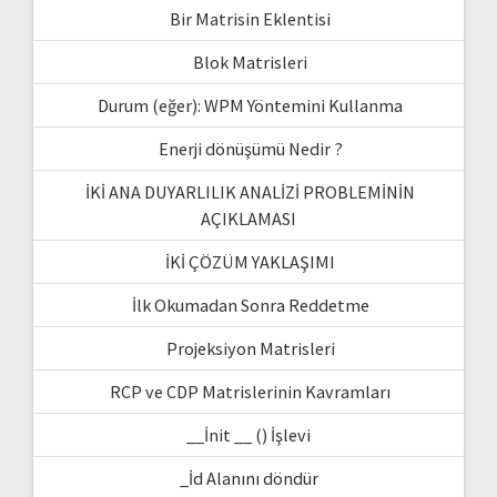
Bir Matrisin Eklentisi
Blok Matrisleri
Durum (eğer): WPM Yöntemini Kullanma
Enerji dönüşümü Nedir ?
İKİ ANA DUYARLILIK ANALİZİ PROBLEMİNİN
AÇIKLAMASI
İKİ ÇÖZÜM YAKLAŞIMI
İlk Okumadan Sonra Reddetme
Projeksiyon Matrisleri
RCP ve CDP Matrislerinin Kavramları
__İnit __ () İşlevi
_İd Alanını döndür