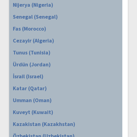
Nijerya (Nigeria)
Senegal (Senegal)
Fas (Morocco)
Cezayir (Algeria)
Tunus (Tunisia)
Ürdün (Jordan)
İsrail (Israel)
Katar (Qatar)
Umman (Oman)
Kuveyt (Kuwait)
Kazakistan (Kazakhstan)
Özbekistan (Uzbekistan)