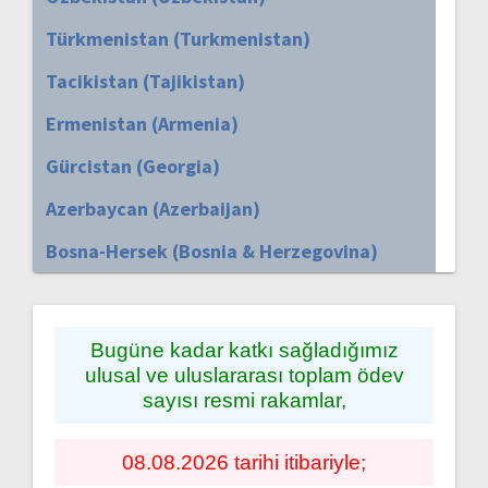
Türkmenistan (Turkmenistan)
Tacikistan (Tajikistan)
Ermenistan (Armenia)
Gürcistan (Georgia)
Azerbaycan (Azerbaijan)
Bosna-Hersek (Bosnia & Herzegovina)
Bugüne kadar katkı sağladığımız
ulusal ve uluslararası toplam ödev
sayısı resmi rakamlar,
08.08.2026 tarihi itibariyle;