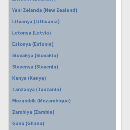
Yeni Zelanda (New Zealand)
Litvanya (Lithuania)
Letonya (Latvia)
Estonya (Estonia)
Slovakya (Slovakia)
Slovenya (Slovenia)
Kenya (Kenya)
Tanzanya (Tanzania)
Mozambik (Mozambique)
Zambiya (Zambia)
Gana (Ghana)