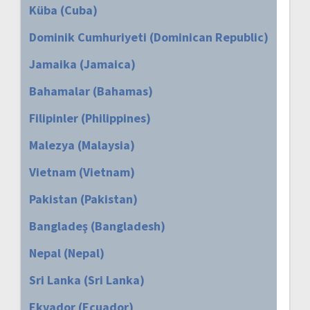
Küba (Cuba)
Dominik Cumhuriyeti (Dominican Republic)
Jamaika (Jamaica)
Bahamalar (Bahamas)
Filipinler (Philippines)
Malezya (Malaysia)
Vietnam (Vietnam)
Pakistan (Pakistan)
Bangladeş (Bangladesh)
Nepal (Nepal)
Sri Lanka (Sri Lanka)
Ekvador (Ecuador)