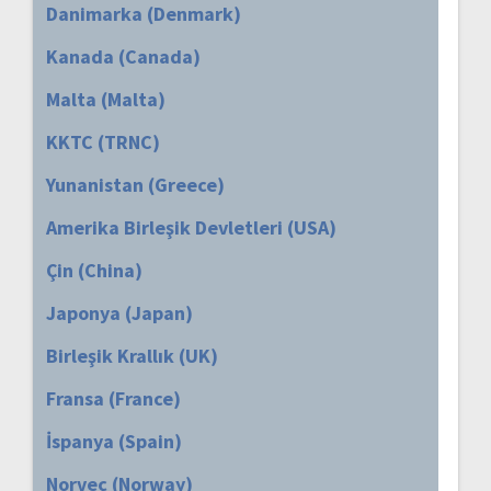
Danimarka (Denmark)
Kanada (Canada)
Malta (Malta)
KKTC (TRNC)
Yunanistan (Greece)
Amerika Birleşik Devletleri (USA)
Çin (China)
Japonya (Japan)
Birleşik Krallık (UK)
Fransa (France)
İspanya (Spain)
Norveç (Norway)