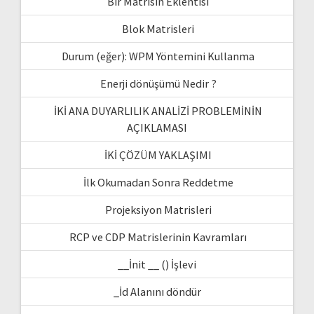
Bir Matrisin Eklentisi
Blok Matrisleri
Durum (eğer): WPM Yöntemini Kullanma
Enerji dönüşümü Nedir ?
İKİ ANA DUYARLILIK ANALİZİ PROBLEMİNİN
AÇIKLAMASI
İKİ ÇÖZÜM YAKLAŞIMI
İlk Okumadan Sonra Reddetme
Projeksiyon Matrisleri
RCP ve CDP Matrislerinin Kavramları
__İnit __ () İşlevi
_İd Alanını döndür