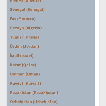
Nijerya (Nigeria)
Senegal (Senegal)
Fas (Morocco)
Cezayir (Algeria)
Tunus (Tunisia)
Ürdün (Jordan)
İsrail (Israel)
Katar (Qatar)
Umman (Oman)
Kuveyt (Kuwait)
Kazakistan (Kazakhstan)
Özbekistan (Uzbekistan)