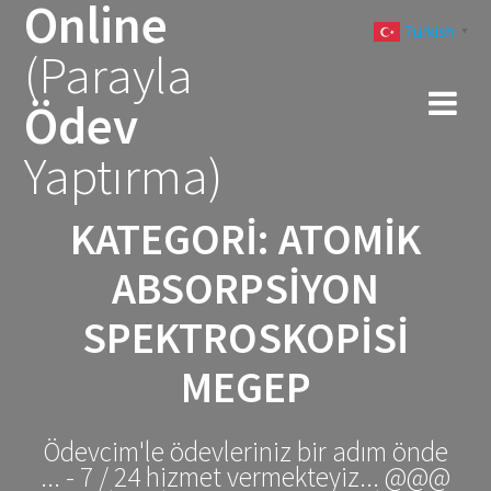
Online
Skip
Turkish
to
▼
(Parayla
content
Ödev
Yaptırma)
KATEGORI:
ATOMIK
ABSORPSIYON
SPEKTROSKOPISI
MEGEP
Ödevcim'le ödevleriniz bir adım önde
... - 7 / 24 hizmet vermekteyiz... @@@