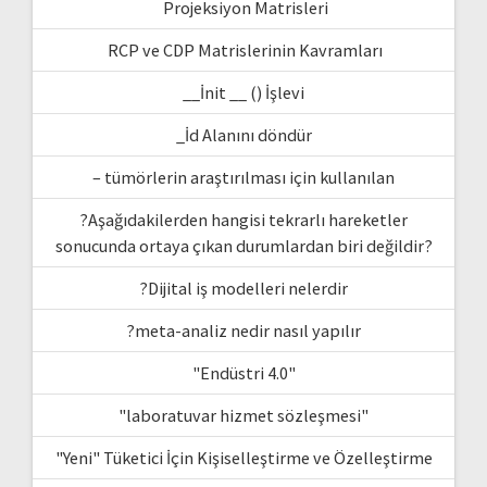
Projeksiyon Matrisleri
RCP ve CDP Matrislerinin Kavramları
__İnit __ () İşlevi
_İd Alanını döndür
– tümörlerin araştırılması için kullanılan
?Aşağıdakilerden hangisi tekrarlı hareketler
sonucunda ortaya çıkan durumlardan biri değildir?
?Dijital iş modelleri nelerdir
?meta-analiz nedir nasıl yapılır
"Endüstri 4.0"
"laboratuvar hizmet sözleşmesi"
"Yeni" Tüketici İçin Kişiselleştirme ve Özelleştirme