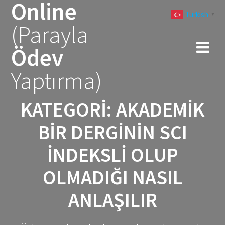
Online
Skip
Turkish
to
▼
(Parayla
content
Ödev
Yaptırma)
KATEGORI:
AKADEMIK
BIR DERGININ SCI
İNDEKSLI OLUP
OLMADIĞI NASIL
ANLAŞILIR