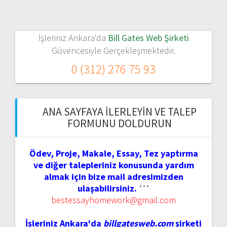
İşleriniz Ankara'da
Bill Gates Web Şirketi
Güvencesiyle Gerçekleşmektedir.
0 (312) 276 75 93
ANA SAYFAYA İLERLEYIN VE TALEP
FORMUNU DOLDURUN
Ödev, Proje, Makale, Essay, Tez yaptırma
ve diğer talepleriniz konusunda yardım
almak için bize mail adresimizden
ulaşabilirsiniz.
***
bestessayhomework@gmail.com
İşleriniz Ankara'da
billgatesweb.com
şirketi