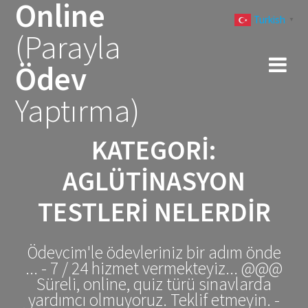
Online
Skip
Turkish
to
▼
(Parayla
content
Ödev
Yaptırma)
KATEGORI:
AGLÜTINASYON
TESTLERI NELERDIR
Ödevcim'le ödevleriniz bir adım önde
... - 7 / 24 hizmet vermekteyiz... @@@
Süreli, online, quiz türü sınavlarda
yardımcı olmuyoruz. Teklif etmeyin. -