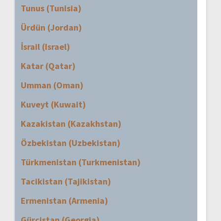
Tunus (Tunisia)
Ürdün (Jordan)
İsrail (Israel)
Katar (Qatar)
Umman (Oman)
Kuveyt (Kuwait)
Kazakistan (Kazakhstan)
Özbekistan (Uzbekistan)
Türkmenistan (Turkmenistan)
Tacikistan (Tajikistan)
Ermenistan (Armenia)
Gürcistan (Georgia)