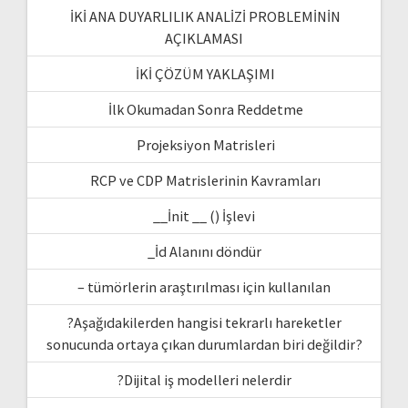
İKİ ANA DUYARLILIK ANALİZİ PROBLEMİNİN
AÇIKLAMASI
İKİ ÇÖZÜM YAKLAŞIMI
İlk Okumadan Sonra Reddetme
Projeksiyon Matrisleri
RCP ve CDP Matrislerinin Kavramları
__İnit __ () İşlevi
_İd Alanını döndür
– tümörlerin araştırılması için kullanılan
?Aşağıdakilerden hangisi tekrarlı hareketler
sonucunda ortaya çıkan durumlardan biri değildir?
?Dijital iş modelleri nelerdir