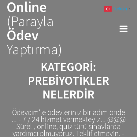
Online
Skip
Turkish
to
▼
(Parayla
content
Ödev
Yaptırma)
KATEGORI:
PREBIYOTIKLER
NELERDIR
Ödevcim'le ödevleriniz bir adım önde
... - 7 / 24 hizmet vermekteyiz... @@@
Süreli, online, quiz türü sınavlarda
yardımcı olmuyoruz. Teklif etmeyin. -