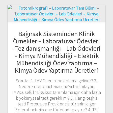
Bağırsak Sisteminden Klinik
Örnekler – Laboratuvar Ödevleri
–Tez danışmanlığı – Lab Ödevleri
– Kimya Mühendisliği – Elektrik
Mühendisliği Ödev Yaptırma –
Kimya Ödev Yaptırma Ücretleri
Sorular 1. IMViC terimi ne anlama geliyor? 2.
NedenEnterobacteriaceae’yi tanımlayan
IMViCuseful? Eksiksiz tanımlama için daha fazla
biyokimyasal test gerekli mi? 3. Hangi teşhis
testi Proteus ve Providencia türlerini diğer
Enterobacteriaceae türlerinden ayırır? 4. TSI