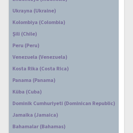
Ukrayna (Ukraine)
Kolombiya (Colombia)
Şili (Chile)
Peru (Peru)
Venezuela (Venezuela)
Kosta Rika (Costa Rica)
Panama (Panama)
Küba (Cuba)
Dominik Cumhuriyeti (Dominican Republic)
Jamaika (Jamaica)
Bahamalar (Bahamas)