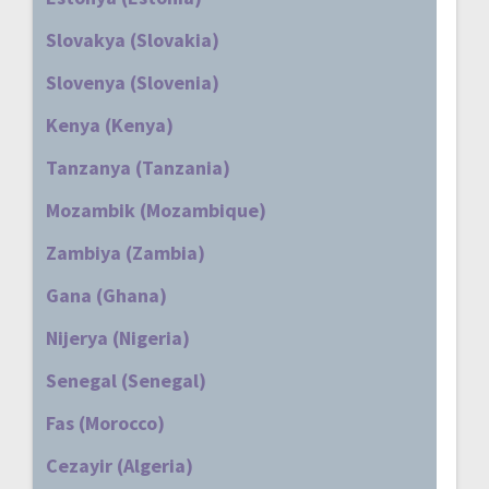
Slovakya (Slovakia)
Slovenya (Slovenia)
Kenya (Kenya)
Tanzanya (Tanzania)
Mozambik (Mozambique)
Zambiya (Zambia)
Gana (Ghana)
Nijerya (Nigeria)
Senegal (Senegal)
Fas (Morocco)
Cezayir (Algeria)