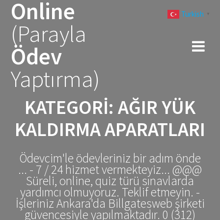
Online
Skip
Turkish
to
▼
(Parayla
content
Ödev
Yaptırma)
KATEGORI:
AĞIR YÜK
KALDIRMA APARATLARI
Ödevcim'le ödevleriniz bir adım önde
... - 7 / 24 hizmet vermekteyiz... @@@
Süreli, online, quiz türü sınavlarda
yardımcı olmuyoruz. Teklif etmeyin. -
İşleriniz Ankara'da Billgatesweb şirketi
güvencesiyle yapılmaktadır. 0 (312)