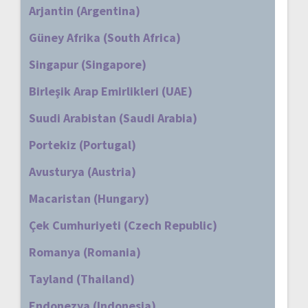
Arjantin (Argentina)
Güney Afrika (South Africa)
Singapur (Singapore)
Birleşik Arap Emirlikleri (UAE)
Suudi Arabistan (Saudi Arabia)
Portekiz (Portugal)
Avusturya (Austria)
Macaristan (Hungary)
Çek Cumhuriyeti (Czech Republic)
Romanya (Romania)
Tayland (Thailand)
Endonezya (Indonesia)