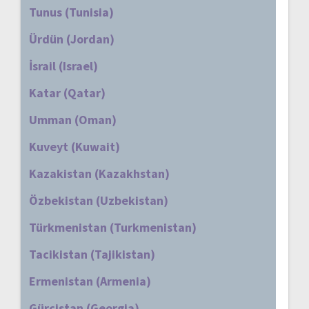
Tunus (Tunisia)
Ürdün (Jordan)
İsrail (Israel)
Katar (Qatar)
Umman (Oman)
Kuveyt (Kuwait)
Kazakistan (Kazakhstan)
Özbekistan (Uzbekistan)
Türkmenistan (Turkmenistan)
Tacikistan (Tajikistan)
Ermenistan (Armenia)
Gürcistan (Georgia)