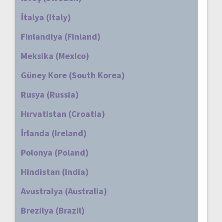
İtalya (Italy)
Finlandiya (Finland)
Meksika (Mexico)
Güney Kore (South Korea)
Rusya (Russia)
Hırvatistan (Croatia)
İrlanda (Ireland)
Polonya (Poland)
Hindistan (India)
Avustralya (Australia)
Brezilya (Brazil)