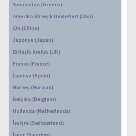
Yunanistan (Greece)
Amerika Birleşik Devletleri (USA)
Çin (China)
Japonya (Japan)
Birleşik Krallık (UK)
Fransa (France)
İspanya (Spain)
Norveç (Norway)
Belçika (Belgium)
Hollanda (Netherlands)
İsviçre (Switzerland)
İsveç (Sweden)