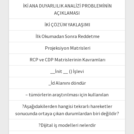
İKİ ANA DUYARLILIK ANALİZİ PROBLEMİNİN
AÇIKLAMASI
İKİ ÇÖZÜM YAKLAŞIMI
İlk Okumadan Sonra Reddetme
Projeksiyon Matrisleri
RCP ve CDP Matrislerinin Kavramları
__İnit __ () İşlevi
_İd Alanını döndür
– tümörlerin araştırılması için kullanılan
?Aşağıdakilerden hangisi tekrarlı hareketler
sonucunda ortaya çıkan durumlardan biri değildir?
?Dijital iş modelleri nelerdir