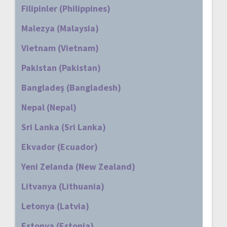
Filipinler (Philippines)
Malezya (Malaysia)
Vietnam (Vietnam)
Pakistan (Pakistan)
Bangladeş (Bangladesh)
Nepal (Nepal)
Sri Lanka (Sri Lanka)
Ekvador (Ecuador)
Yeni Zelanda (New Zealand)
Litvanya (Lithuania)
Letonya (Latvia)
Estonya (Estonia)