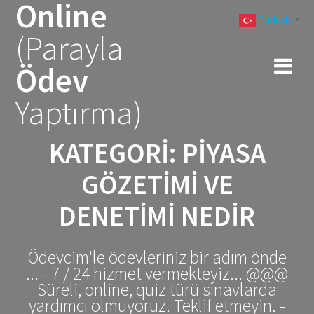
Online
Skip
Turkish
to
▼
(Parayla
content
Ödev
Yaptırma)
KATEGORI:
PIYASA
GÖZETIMI VE
DENETIMI NEDIR
Ödevcim'le ödevleriniz bir adım önde
... - 7 / 24 hizmet vermekteyiz... @@@
Süreli, online, quiz türü sınavlarda
yardımcı olmuyoruz. Teklif etmeyin. -