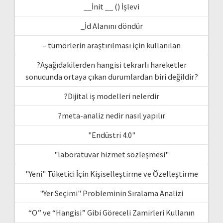
__İnit __ () İşlevi
_İd Alanını döndür
– tümörlerin araştırılması için kullanılan
?Aşağıdakilerden hangisi tekrarlı hareketler
sonucunda ortaya çıkan durumlardan biri değildir?
?Dijital iş modelleri nelerdir
?meta-analiz nedir nasıl yapılır
"Endüstri 4.0"
"laboratuvar hizmet sözleşmesi"
"Yeni" Tüketici İçin Kişiselleştirme ve Özelleştirme
"Yer Seçimi" Probleminin Sıralama Analizi
“O” ve “Hangisi” Gibi Göreceli Zamirleri Kullanın