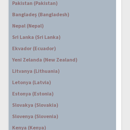
Pakistan (Pakistan)
Bangladeş (Bangladesh)
Nepal (Nepal)
Sri Lanka (Sri Lanka)
Ekvador (Ecuador)
Yeni Zelanda (New Zealand)
Litvanya (Lithuania)
Letonya (Latvia)
Estonya (Estonia)
Slovakya (Slovakia)
Slovenya (Slovenia)
Kenya (Kenya)