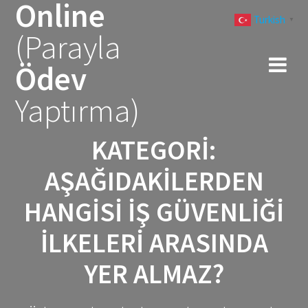
Online
Skip
Turkish
to
▼
(Parayla
content
Ödev
Yaptırma)
KATEGORI:
AŞAĞIDAKILERDEN
HANGISI IŞ GÜVENLIĞI
ILKELERI ARASINDA
YER ALMAZ?