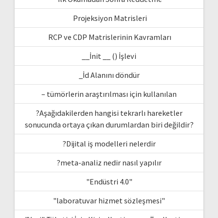
Projeksiyon Matrisleri
RCP ve CDP Matrislerinin Kavramları
__İnit __ () İşlevi
_İd Alanını döndür
– tümörlerin araştırılması için kullanılan
?Aşağıdakilerden hangisi tekrarlı hareketler
sonucunda ortaya çıkan durumlardan biri değildir?
?Dijital iş modelleri nelerdir
?meta-analiz nedir nasıl yapılır
"Endüstri 4.0"
"laboratuvar hizmet sözleşmesi"