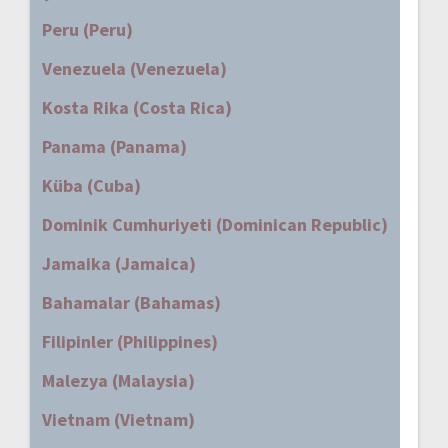
Peru (Peru)
Venezuela (Venezuela)
Kosta Rika (Costa Rica)
Panama (Panama)
Küba (Cuba)
Dominik Cumhuriyeti (Dominican Republic)
Jamaika (Jamaica)
Bahamalar (Bahamas)
Filipinler (Philippines)
Malezya (Malaysia)
Vietnam (Vietnam)