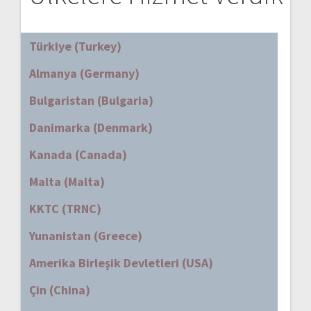
Türkiye (Turkey)
Almanya (Germany)
Bulgaristan (Bulgaria)
Danimarka (Denmark)
Kanada (Canada)
Malta (Malta)
KKTC (TRNC)
Yunanistan (Greece)
Amerika Birleşik Devletleri (USA)
Çin (China)