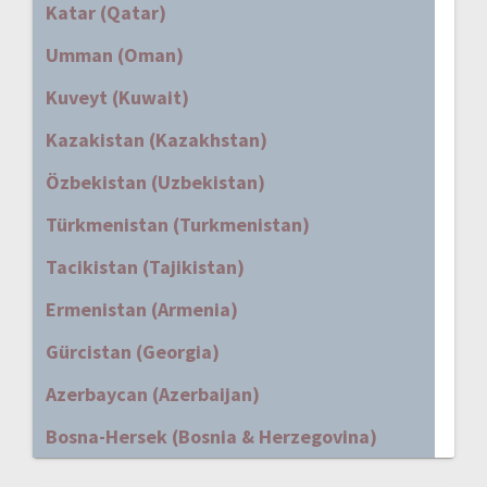
Katar (Qatar)
Umman (Oman)
Kuveyt (Kuwait)
Kazakistan (Kazakhstan)
Özbekistan (Uzbekistan)
Türkmenistan (Turkmenistan)
Tacikistan (Tajikistan)
Ermenistan (Armenia)
Gürcistan (Georgia)
Azerbaycan (Azerbaijan)
Bosna-Hersek (Bosnia & Herzegovina)