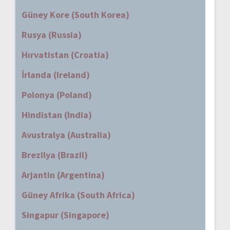
Güney Kore (South Korea)
Rusya (Russia)
Hırvatistan (Croatia)
İrlanda (Ireland)
Polonya (Poland)
Hindistan (India)
Avustralya (Australia)
Brezilya (Brazil)
Arjantin (Argentina)
Güney Afrika (South Africa)
Singapur (Singapore)