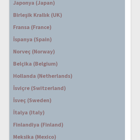
Japonya (Japan)
Birleşik Krallık (UK)
Fransa (France)
İspanya (Spain)
Norveç (Norway)
Belçika (Belgium)
Hollanda (Netherlands)
İsviçre (Switzerland)
İsveç (Sweden)
İtalya (Italy)
Finlandiya (Finland)
Meksika (Mexico)