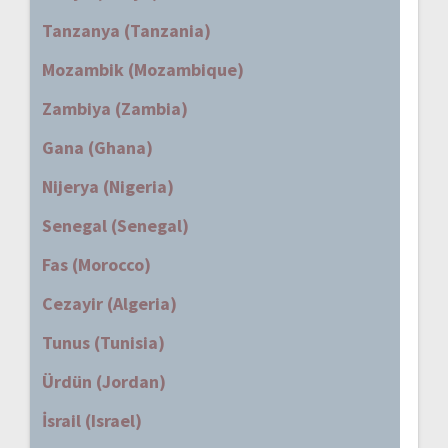
Tanzanya (Tanzania)
Mozambik (Mozambique)
Zambiya (Zambia)
Gana (Ghana)
Nijerya (Nigeria)
Senegal (Senegal)
Fas (Morocco)
Cezayir (Algeria)
Tunus (Tunisia)
Ürdün (Jordan)
İsrail (Israel)