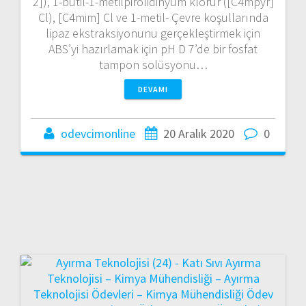
2]), 1-butil-1-metilpirolidinyum klorür ([C4mpyr]
Cl), [C4mim] Cl ve 1-metil- Çevre koşullarında
lipaz ekstraksiyonunu gerçekleştirmek için
ABS’yi hazırlamak için pH D 7’de bir fosfat
tampon solüsyonu…
DEVAMI
odevcimonline
20 Aralık 2020
0