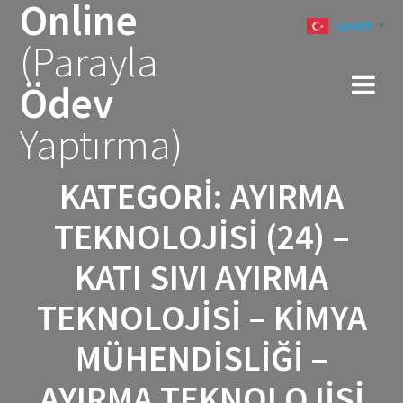
Online
Skip
Turkish
to
▼
(Parayla
content
Ödev
Yaptırma)
KATEGORI:
AYIRMA
TEKNOLOJISI (24) –
KATI SIVI AYIRMA
TEKNOLOJISI – KIMYA
MÜHENDISLIĞI –
AYIRMA TEKNOLOJISI