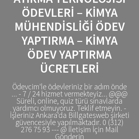
ÖDEVLERI – KIMYA
MÜHENDISLIĞI ÖDEV
YAPTIRMA – KIMYA
ÖDEV YAPTIRMA
ÜCRETLERI
Ödevcim'le ödevleriniz bir adım önde
... - 7 / 24 hizmet vermekteyiz... @@@
Süreli, online, quiz türü sınavlarda
yardımcı olmuyoruz. Teklif etmeyin. -
İşleriniz Ankara'da Billgatesweb şirketi
güvencesiyle yapılmaktadır. 0 (312)
276 75 93 --- @ İletişim İçin Mail
Gönderin