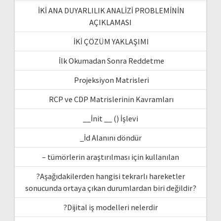
İKİ ANA DUYARLILIK ANALİZİ PROBLEMİNİN
AÇIKLAMASI
İKİ ÇÖZÜM YAKLAŞIMI
İlk Okumadan Sonra Reddetme
Projeksiyon Matrisleri
RCP ve CDP Matrislerinin Kavramları
__İnit __ () İşlevi
_İd Alanını döndür
– tümörlerin araştırılması için kullanılan
?Aşağıdakilerden hangisi tekrarlı hareketler
sonucunda ortaya çıkan durumlardan biri değildir?
?Dijital iş modelleri nelerdir