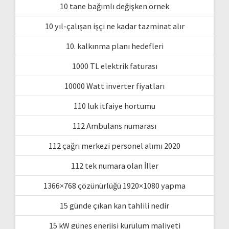
10 tane bağımlı değişken örnek
10 yıl-çalışan işçi ne kadar tazminat alır
10. kalkınma planı hedefleri
1000 TL elektrik faturası
10000 Watt inverter fiyatları
110 luk itfaiye hortumu
112 Ambulans numarası
112 çağrı merkezi personel alımı 2020
112 tek numara olan İller
1366×768 çözünürlüğü 1920×1080 yapma
15 günde çıkan kan tahlili nedir
15 kW güneş enerjisi kurulum maliyeti