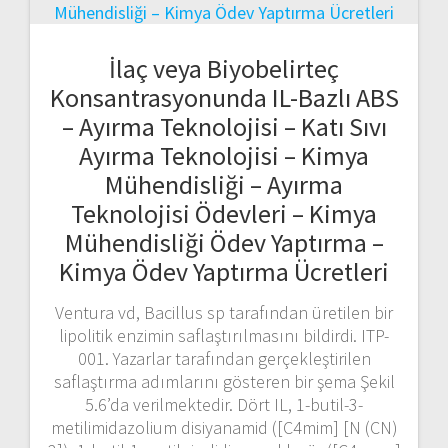
İlaç veya Biyobelirteç
Konsantrasyonunda IL-Bazlı ABS
– Ayırma Teknolojisi – Katı Sıvı
Ayırma Teknolojisi – Kimya
Mühendisliği – Ayırma
Teknolojisi Ödevleri – Kimya
Mühendisliği Ödev Yaptırma –
Kimya Ödev Yaptırma Ücretleri
Ventura vd, Bacillus sp tarafından üretilen bir
lipolitik enzimin saflaştırılmasını bildirdi. ITP-
001. Yazarlar tarafından gerçekleştirilen
saflaştırma adımlarını gösteren bir şema Şekil
5.6’da verilmektedir. Dört IL, 1-butil-3-
metilimidazolium disiyanamid ([C4mim] [N (CN)