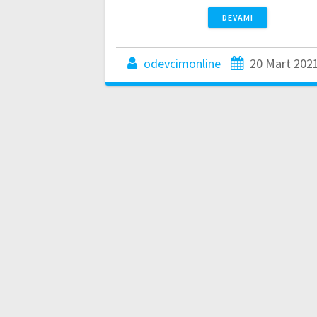
DEVAMI
odevcimonline
20 Mart 202