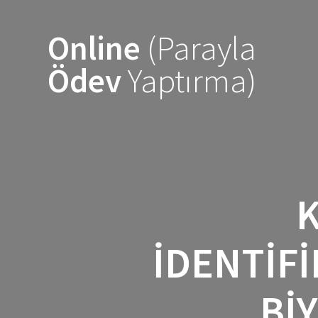
Skip
to
Online
(Parayla
content
Ödev
Yaptırma)
IDENTIF
BI