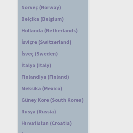
Norveç (Norway)
Belçika (Belgium)
Hollanda (Netherlands)
İsviçre (Switzerland)
İsveç (Sweden)
İtalya (Italy)
Finlandiya (Finland)
Meksika (Mexico)
Güney Kore (South Korea)
Rusya (Russia)
Hırvatistan (Croatia)