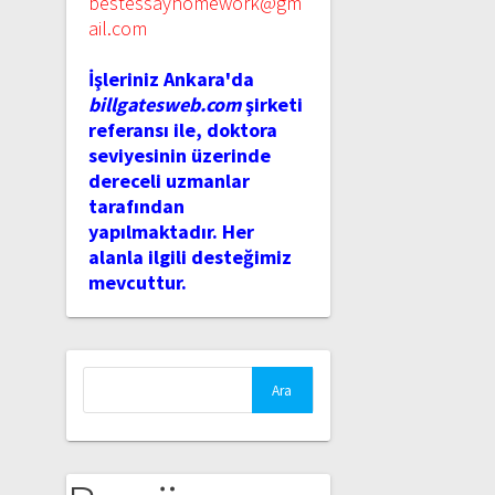
bestessayhomework@gm
ail.com
İşleriniz Ankara'da
billgatesweb.com
şirketi
referansı ile, doktora
seviyesinin üzerinde
dereceli uzmanlar
tarafından
yapılmaktadır. Her
alanla ilgili desteğimiz
mevcuttur.
Arama: