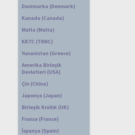
Danimarka (Denmark)
Kanada (Canada)
Malta (Malta)
KKTC (TRNC)
Yunanistan (Greece)
Amerika Birleşik
Devletleri (USA)
Çin (China)
Japonya (Japan)
Birleşik Krallık (UK)
Fransa (France)
İspanya (Spain)