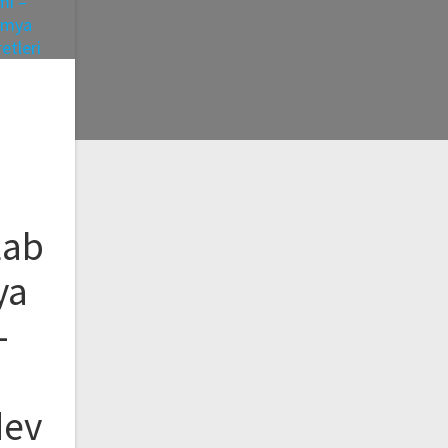
Lab
ya
–
dev