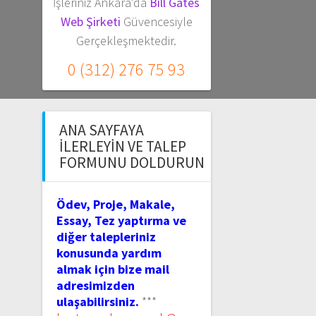
İşleriniz Ankara'da
Bill Gates
Web Şirketi
Güvencesiyle
Gerçekleşmektedir.
0 (312) 276 75 93
ANA SAYFAYA
İLERLEYIN VE TALEP
FORMUNU DOLDURUN
Ödev, Proje, Makale,
Essay, Tez yaptırma ve
diğer talepleriniz
konusunda yardım
almak için bize mail
adresimizden
ulaşabilirsiniz.
***