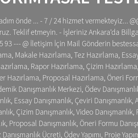
adım önde ... - 7 / 24 hizmet vermekteyiz... @
z. Teklif etmeyin. - İşleriniz Ankara'da Bill
 75 93 --- @ İletişim İçin Mail Gönderin be
ama, Makale Hazırlama, Tez Hazırlama, Essay
azırlama, Rapor Hazırlama, Çizim Hazırlama,
er Hazırlama, Proposal Hazırlama, Öneri For
emik Danışmanlık Merkezi, Ödev Danışmanlık
lık, Essay Danışmanlık, Çeviri Danışmanlık,
nlık, Çizim Danışmanlık, Video Danışmanlık, 
k, Proposal Danışmanlık, Öneri Formu Danış
Danışmanlık Ücreti, Ödev Yapımı, Proje Yapımı