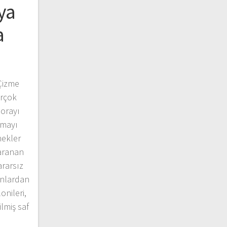
ya
a
 Çizme
irçok
lorayı
zmayı
nekler
 aranan
ararsız
onlardan
onileri,
ilmiş saf