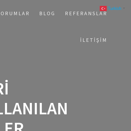
Turkish
▼
YORUMLAR
BLOG
REFERANSLAR
İLETIŞIM
I
LLANILAN
LER