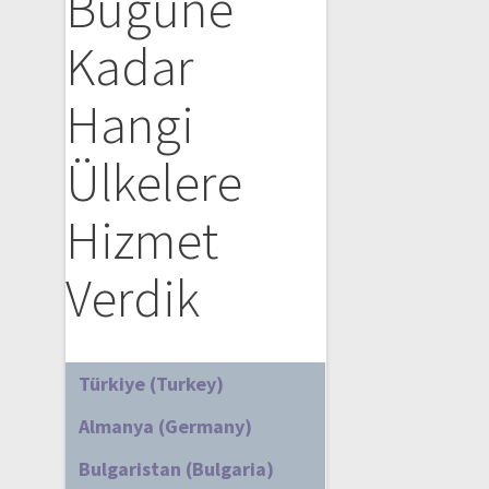
Bugüne
Kadar
Hangi
Ülkelere
Hizmet
Verdik
Türkiye (Turkey)
Almanya (Germany)
Bulgaristan (Bulgaria)