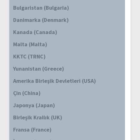
Bulgaristan (Bulgaria)
Danimarka (Denmark)
Kanada (Canada)
Malta (Malta)
KKTC (TRNC)
Yunanistan (Greece)
Amerika Birleşik Devletleri (USA)
Çin (China)
Japonya (Japan)
Birleşik Krallık (UK)
Fransa (France)