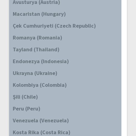
Avusturya (Austria)
Macaristan (Hungary)
Çek Cumhuriyeti (Czech Republic)
Romanya (Romania)
Tayland (Thailand)
Endonezya (Indonesia)
Ukrayna (Ukraine)
Kolombiya (Colombia)
Şili (Chile)
Peru (Peru)
Venezuela (Venezuela)
Kosta Rika (Costa Rica)