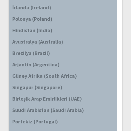
İrlanda (Ireland)
Polonya (Poland)
Hindistan (India)
Avustralya (Australia)
Brezilya (Brazil)
Arjantin (Argentina)
Güney Afrika (South Africa)
Singapur (Singapore)
Birleşik Arap Emirlikleri (UAE)
Suudi Arabistan (Saudi Arabia)
Portekiz (Portugal)