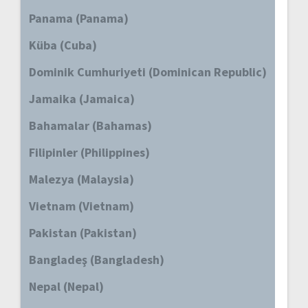
Panama (Panama)
Küba (Cuba)
Dominik Cumhuriyeti (Dominican Republic)
Jamaika (Jamaica)
Bahamalar (Bahamas)
Filipinler (Philippines)
Malezya (Malaysia)
Vietnam (Vietnam)
Pakistan (Pakistan)
Bangladeş (Bangladesh)
Nepal (Nepal)