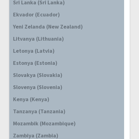
Sri Lanka (Sri Lanka)
Ekvador (Ecuador)
Yeni Zelanda (New Zealand)
Litvanya (Lithuania)
Letonya (Latvia)
Estonya (Estonia)
Slovakya (Slovakia)
Slovenya (Slovenia)
Kenya (Kenya)
Tanzanya (Tanzania)
Mozambik (Mozambique)
Zambiya (Zambia)