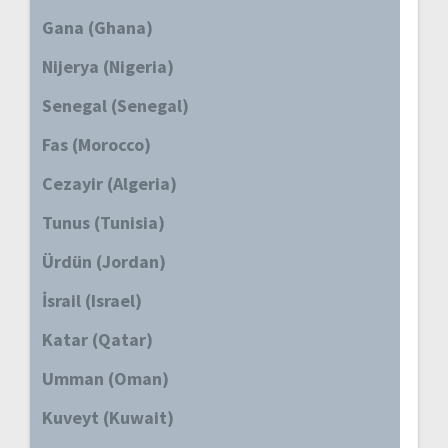
Gana (Ghana)
Nijerya (Nigeria)
Senegal (Senegal)
Fas (Morocco)
Cezayir (Algeria)
Tunus (Tunisia)
Ürdün (Jordan)
İsrail (Israel)
Katar (Qatar)
Umman (Oman)
Kuveyt (Kuwait)