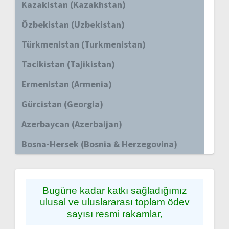
Kazakistan (Kazakhstan)
Özbekistan (Uzbekistan)
Türkmenistan (Turkmenistan)
Tacikistan (Tajikistan)
Ermenistan (Armenia)
Gürcistan (Georgia)
Azerbaycan (Azerbaijan)
Bosna-Hersek (Bosnia & Herzegovina)
Bugüne kadar katkı sağladığımız
ulusal ve uluslararası toplam ödev
sayısı resmi rakamlar,