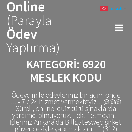
Online
Skip
Turkish
to
▼
(Parayla
content
Ödev
Yaptırma)
KATEGORI:
6920
MESLEK KODU
Ödevcim'le ödevleriniz bir adım önde
... - 7 / 24 hizmet vermekteyiz... @@@
Süreli, online, quiz türü sınavlarda
yardımcı olmuyoruz. Teklif etmeyin. -
İşleriniz Ankara'da Billgatesweb şirketi
güvencesiyle yapılmaktadır. 0 (312)