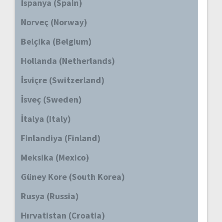
İspanya (Spain)
Norveç (Norway)
Belçika (Belgium)
Hollanda (Netherlands)
İsviçre (Switzerland)
İsveç (Sweden)
İtalya (Italy)
Finlandiya (Finland)
Meksika (Mexico)
Güney Kore (South Korea)
Rusya (Russia)
Hırvatistan (Croatia)