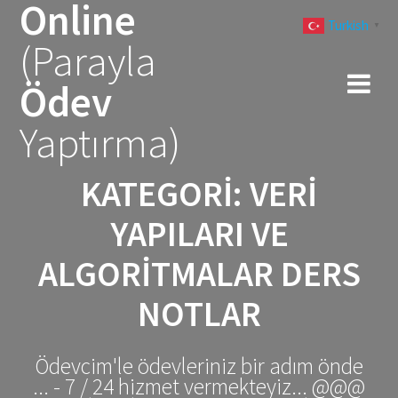
Online
Skip
Turkish
to
▼
(Parayla
content
Ödev
Yaptırma)
KATEGORI:
VERI
YAPILARI VE
ALGORITMALAR DERS
NOTLAR
Ödevcim'le ödevleriniz bir adım önde
... - 7 / 24 hizmet vermekteyiz... @@@