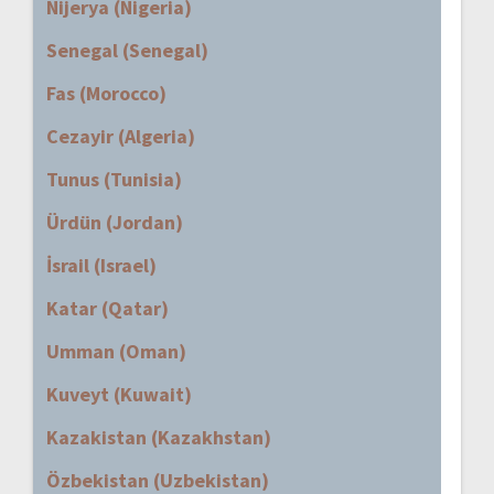
Nijerya (Nigeria)
Senegal (Senegal)
Fas (Morocco)
Cezayir (Algeria)
Tunus (Tunisia)
Ürdün (Jordan)
İsrail (Israel)
Katar (Qatar)
Umman (Oman)
Kuveyt (Kuwait)
Kazakistan (Kazakhstan)
Özbekistan (Uzbekistan)