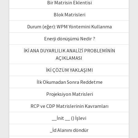
Bir Matrisin Eklentisi
Blok Matrisleri
Durum (eğer): WPM Yöntemini Kullanma
Enerji dönüşümü Nedir ?
İKİ ANA DUYARLILIK ANALİZİ PROBLEMİNİN
AÇIKLAMASI
İKİ ÇÖZÜM YAKLAŞIMI
İlk Okumadan Sonra Reddetme
Projeksiyon Matrisleri
RCP ve CDP Matrislerinin Kavramları
__İnit __ () İşlevi
_İd Alanını döndür