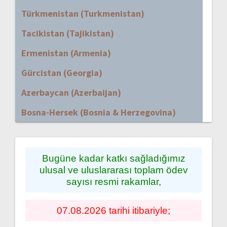
Türkmenistan (Turkmenistan)
Tacikistan (Tajikistan)
Ermenistan (Armenia)
Gürcistan (Georgia)
Azerbaycan (Azerbaijan)
Bosna-Hersek (Bosnia & Herzegovina)
Bugüne kadar katkı sağladığımız
ulusal ve uluslararası toplam ödev
sayısı resmi rakamlar,
07.08.2026 tarihi itibariyle;