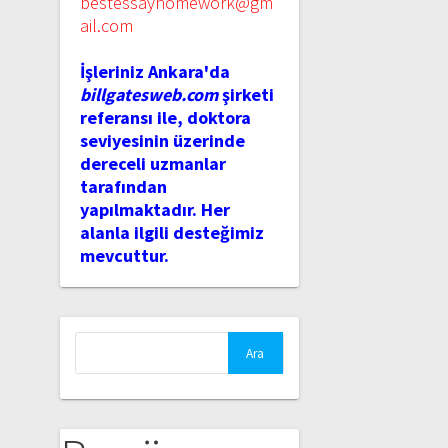
bestessayhomework@gm
ail.com
İşleriniz Ankara'da
billgatesweb.com
şirketi
referansı ile, doktora
seviyesinin üzerinde
dereceli uzmanlar
tarafından
yapılmaktadır. Her
alanla ilgili desteğimiz
mevcuttur.
Arama: