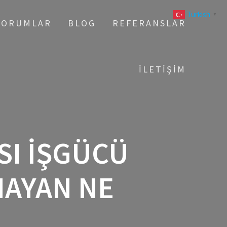
Turkish
▼
YORUMLAR
BLOG
REFERANSLAR
İLETIŞIM
SI IŞGÜCÜ
MAYAN NE