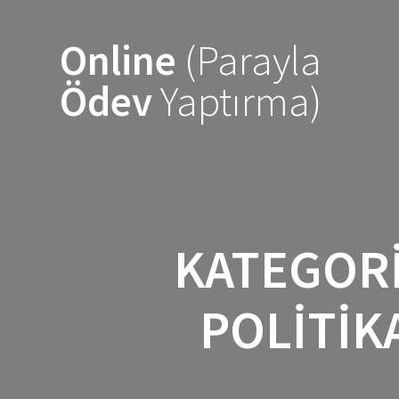
Skip
to
Online
(Parayla
content
Ödev
Yaptırma)
KATEGOR
POLITIK