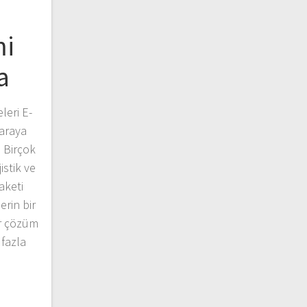
mi
a
eri E-
 araya
 Birçok
jistik ve
aketi
rin bir
ir çözüm
 fazla