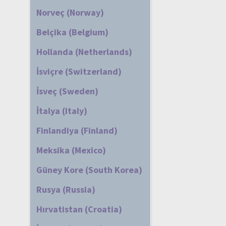
Norveç (Norway)
Belçika (Belgium)
Hollanda (Netherlands)
İsviçre (Switzerland)
İsveç (Sweden)
İtalya (Italy)
Finlandiya (Finland)
Meksika (Mexico)
Güney Kore (South Korea)
Rusya (Russia)
Hırvatistan (Croatia)