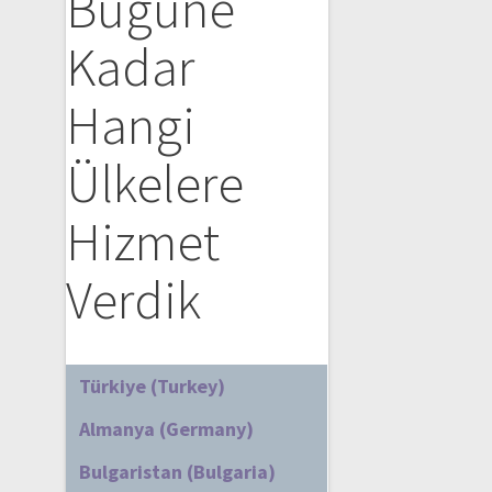
Bugüne
Kadar
Hangi
Ülkelere
Hizmet
Verdik
Türkiye (Turkey)
Almanya (Germany)
Bulgaristan (Bulgaria)