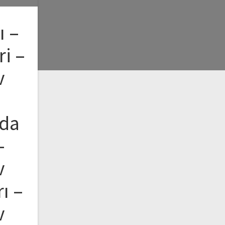
ı –
i –
v
nda
–
v
ı –
v