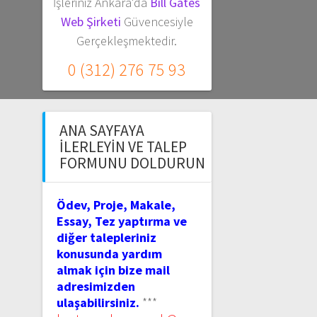
İşleriniz Ankara'da
Bill Gates
Web Şirketi
Güvencesiyle
Gerçekleşmektedir.
0 (312) 276 75 93
ANA SAYFAYA
İLERLEYIN VE TALEP
FORMUNU DOLDURUN
Ödev, Proje, Makale,
Essay, Tez yaptırma ve
diğer talepleriniz
konusunda yardım
almak için bize mail
adresimizden
ulaşabilirsiniz.
***