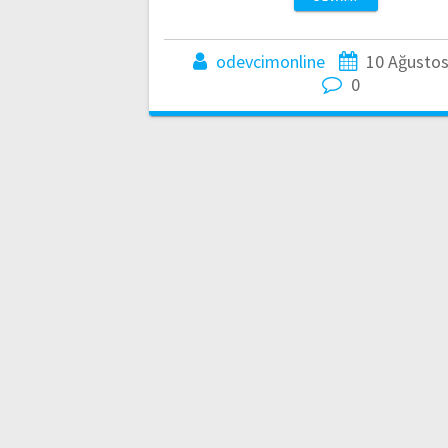
odevcimonline
10 Ağustos
0