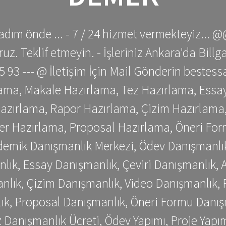
adım önde ... - 7 / 24 hizmet vermekteyiz... @
z. Teklif etmeyin. - İşleriniz Ankara'da Bill
 75 93 --- @ İletişim İçin Mail Gönderin be
ama, Makale Hazırlama, Tez Hazırlama, Essay
azırlama, Rapor Hazırlama, Çizim Hazırlama,
er Hazırlama, Proposal Hazırlama, Öneri For
emik Danışmanlık Merkezi, Ödev Danışmanlık
lık, Essay Danışmanlık, Çeviri Danışmanlık,
nlık, Çizim Danışmanlık, Video Danışmanlık, 
k, Proposal Danışmanlık, Öneri Formu Danış
Danışmanlık Ücreti, Ödev Yapımı, Proje Yapımı