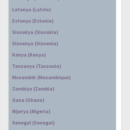
Letonya (Latvia)
Estonya (Estonia)
Slovakya (Slovakia)
Slovenya (Slovenia)
Kenya (Kenya)
Tanzanya (Tanzania)
Mozambik (Mozambique)
Zambiya (Zambia)
Gana (Ghana)
Nijerya (Nigeria)
Senegal (Senegal)