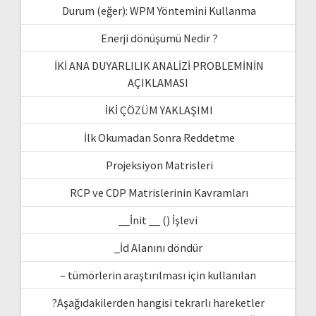
Durum (eğer): WPM Yöntemini Kullanma
Enerji dönüşümü Nedir ?
İKİ ANA DUYARLILIK ANALİZİ PROBLEMİNİN
AÇIKLAMASI
İKİ ÇÖZÜM YAKLAŞIMI
İlk Okumadan Sonra Reddetme
Projeksiyon Matrisleri
RCP ve CDP Matrislerinin Kavramları
__İnit __ () İşlevi
_İd Alanını döndür
– tümörlerin araştırılması için kullanılan
?Aşağıdakilerden hangisi tekrarlı hareketler