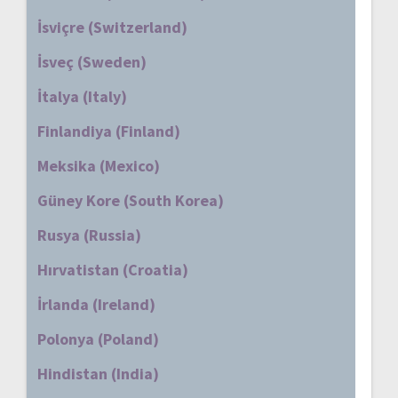
İsviçre (Switzerland)
İsveç (Sweden)
İtalya (Italy)
Finlandiya (Finland)
Meksika (Mexico)
Güney Kore (South Korea)
Rusya (Russia)
Hırvatistan (Croatia)
İrlanda (Ireland)
Polonya (Poland)
Hindistan (India)