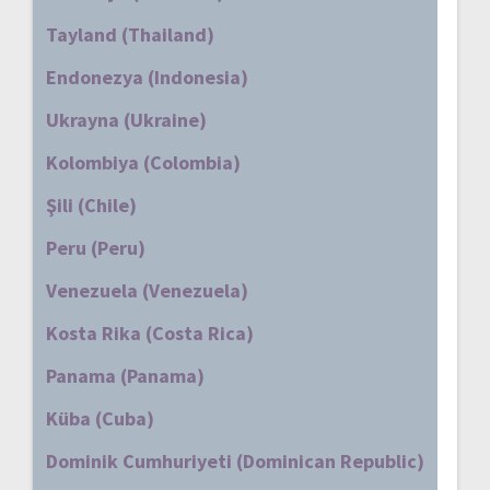
Tayland (Thailand)
Endonezya (Indonesia)
Ukrayna (Ukraine)
Kolombiya (Colombia)
Şili (Chile)
Peru (Peru)
Venezuela (Venezuela)
Kosta Rika (Costa Rica)
Panama (Panama)
Küba (Cuba)
Dominik Cumhuriyeti (Dominican Republic)