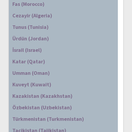
Fas (Morocco)
Cezayir (Algeria)
Tunus (Tunisia)
Ürdün (Jordan)
İsrail (Israel)
Katar (Qatar)
Umman (Oman)
Kuveyt (Kuwait)
Kazakistan (Kazakhstan)
Özbekistan (Uzbekistan)
Türkmenistan (Turkmenistan)
Tacikistan (Tajikistan)