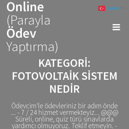
Online
Skip
Turkish
to
▼
(Parayla
content
Ödev
Yaptırma)
KATEGORI:
FOTOVOLTAIK SISTEM
NEDIR
Ödevcim'le ödevleriniz bir adım önde
... - 7 / 24 hizmet vermekteyiz... @@@
Süreli, online, quiz türü sınavlarda
yardımcı olmuyoruz. Teklif etmeyin. -