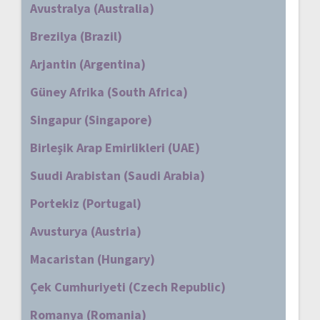
Avustralya (Australia)
Brezilya (Brazil)
Arjantin (Argentina)
Güney Afrika (South Africa)
Singapur (Singapore)
Birleşik Arap Emirlikleri (UAE)
Suudi Arabistan (Saudi Arabia)
Portekiz (Portugal)
Avusturya (Austria)
Macaristan (Hungary)
Çek Cumhuriyeti (Czech Republic)
Romanya (Romania)