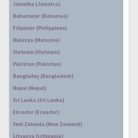
Jamaika (Jamaica)
Bahamalar (Bahamas)
Filipinler (Philippines)
Malezya (Malaysia)
Vietnam (Vietnam)
Pakistan (Pakistan)
Bangladeş (Bangladesh)
Nepal (Nepal)
Sri Lanka (Sri Lanka)
Ekvador (Ecuador)
Yeni Zelanda (New Zealand)
Litvanya (Lithuania)