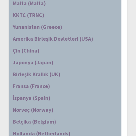
Malta (Malta)
KKTC (TRNC)
Yunanistan (Greece)
Amerika Birleşik Devletleri (USA)
Çin (China)
Japonya (Japan)
Birleşik Krallık (UK)
Fransa (France)
İspanya (Spain)
Norveç (Norway)
Belçika (Belgium)
Hollanda (Netherlands)