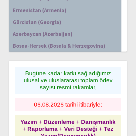
Ermenistan (Armenia)
Gürcistan (Georgia)
Azerbaycan (Azerbaijan)
Bosna-Hersek (Bosnia & Herzegovina)
Bugüne kadar katkı sağladığımız
ulusal ve uluslararası toplam ödev
sayısı resmi rakamlar,
06.08.2026 tarihi itibariyle;
Yazım + Düzenleme + Danışmanlık
+ Raporlama + Veri Desteği + Tez
Yazım(Danışmanlık)