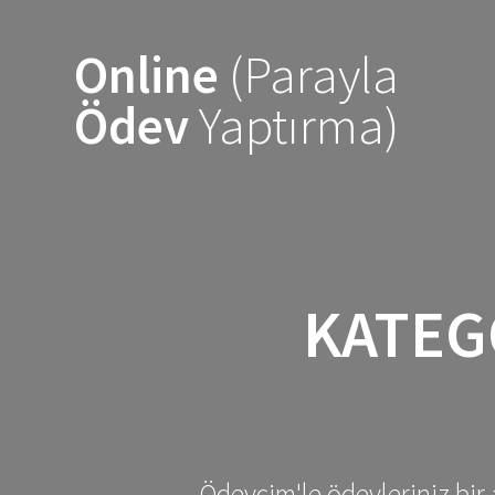
Skip
to
Online
(Parayla
content
Ödev
Yaptırma)
KATEG
Ödevcim'le ödevleriniz bir 