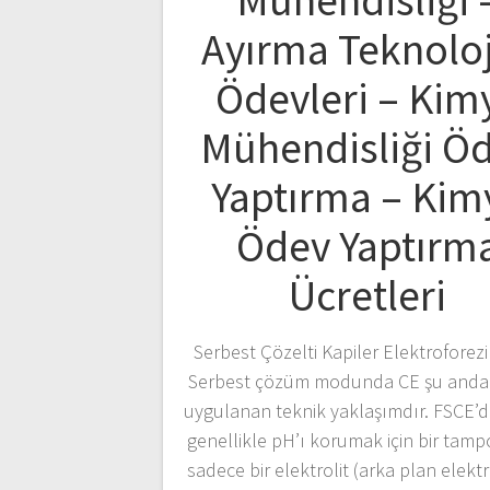
Mühendisliği 
Ayırma Teknoloj
Ödevleri – Kim
Mühendisliği Ö
Yaptırma – Kim
Ödev Yaptırm
Ücretleri
Serbest Çözelti Kapiler Elektroforezi
Serbest çözüm modunda CE şu anda
uygulanan teknik yaklaşımdır. FSCE’de
genellikle pH’ı korumak için bir tam
sadece bir elektrolit (arka plan elektrol