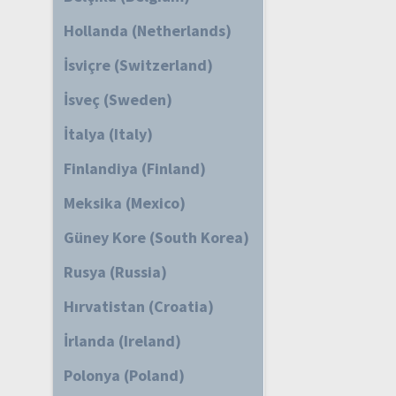
Hollanda (Netherlands)
İsviçre (Switzerland)
İsveç (Sweden)
İtalya (Italy)
Finlandiya (Finland)
Meksika (Mexico)
Güney Kore (South Korea)
Rusya (Russia)
Hırvatistan (Croatia)
İrlanda (Ireland)
Polonya (Poland)