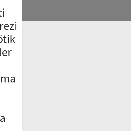
i
rezi
ötik
ler
ırma
ya