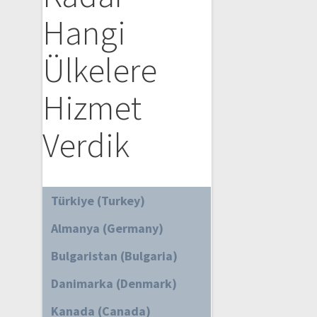
Hangi
Ülkelere
Hizmet
Verdik
Türkiye (Turkey)
Almanya (Germany)
Bulgaristan (Bulgaria)
Danimarka (Denmark)
Kanada (Canada)