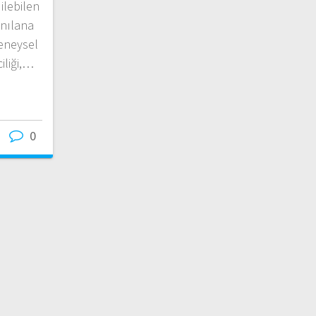
ilebilen
anılana
eneysel
iliği,…
0