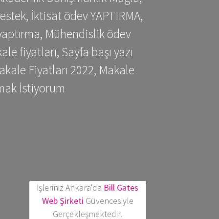
estek, İktisat ödev YAPTIRMA,
yaptırma, Mühendislik ödev
 fiyatları, Sayfa başı yazı
kale Fiyatları 2022, Makale
mak İstiyorum
İşleriniz Ankara'da
Bill Gates
Web Şirketi
Güvencesiyle
Gerçekleşmektedir.