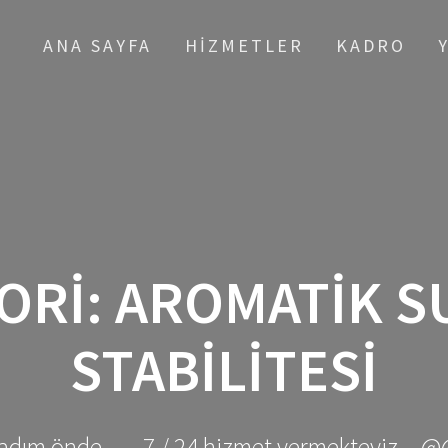
ANA SAYFA
HIZMETLER
KADRO
ORI:
AROMATIK S
STABILITESI
adım önde ... - 7 / 24 hizmet vermekteyiz... @