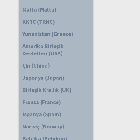
Malta (Malta)
KKTC (TRNC)
Yunanistan (Greece)
Amerika Birleşik
Devletleri (USA)
Çin (China)
Japonya (Japan)
Birleşik Krallık (UK)
Fransa (France)
İspanya (Spain)
Norveç (Norway)
Belçika (Belgium)