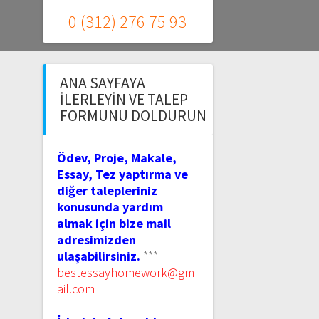
0 (312) 276 75 93
ANA SAYFAYA
İLERLEYIN VE TALEP
FORMUNU DOLDURUN
Ödev, Proje, Makale,
Essay, Tez yaptırma ve
diğer talepleriniz
konusunda yardım
almak için bize mail
adresimizden
ulaşabilirsiniz.
***
bestessayhomework@gm
ail.com