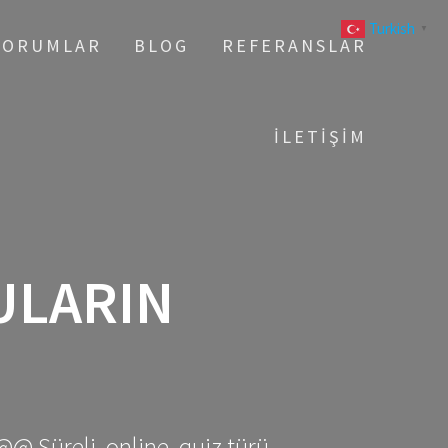
Turkish
▼
YORUMLAR
BLOG
REFERANSLAR
İLETIŞIM
ULARIN
@@ Süreli, online, quiz türü