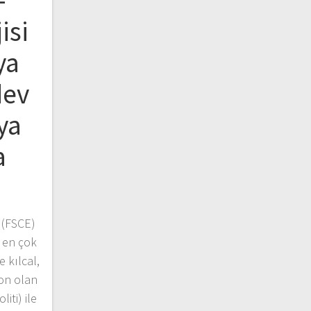
–
isi
ya
dev
ya
a
 (FSCE)
 en çok
 kılcal,
pon olan
iti) ile