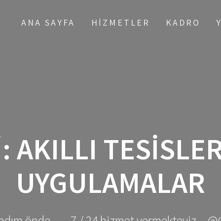
ANA SAYFA
HIZMETLER
KADRO
I:
AKILLI TESISLER
UYGULAMALAR
adım önde ... - 7 / 24 hizmet vermekteyiz... @