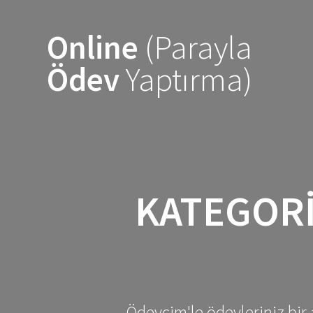
Skip
to
Online
(Parayla
content
Ödev
Yaptırma)
KATEGOR
Ödevcim'le ödevleriniz bir 