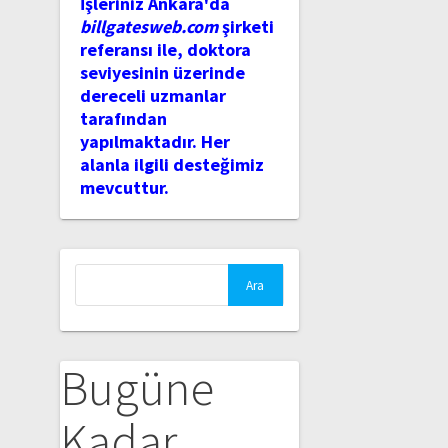
İşleriniz Ankara'da
billgatesweb.com
şirketi
referansı ile, doktora
seviyesinin üzerinde
dereceli uzmanlar
tarafından
yapılmaktadır. Her
alanla ilgili desteğimiz
mevcuttur.
Arama:
Bugüne
Kadar