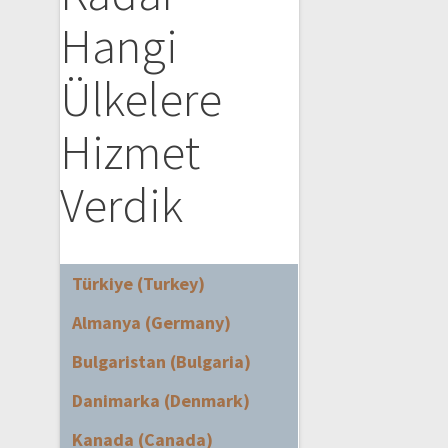
Hangi
Ülkelere
Hizmet
Verdik
Türkiye (Turkey)
Almanya (Germany)
Bulgaristan (Bulgaria)
Danimarka (Denmark)
Kanada (Canada)