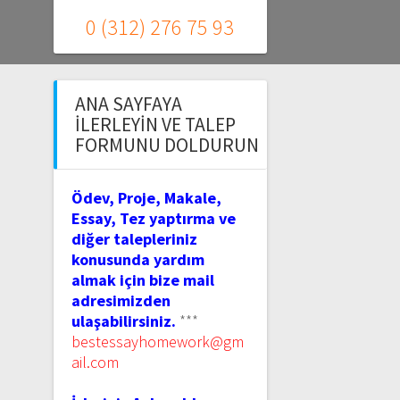
0 (312) 276 75 93
ANA SAYFAYA
İLERLEYIN VE TALEP
FORMUNU DOLDURUN
Ödev, Proje, Makale,
Essay, Tez yaptırma ve
diğer talepleriniz
konusunda yardım
almak için bize mail
adresimizden
ulaşabilirsiniz.
***
bestessayhomework@gm
ail.com