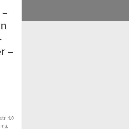
 –
an
–
r –
tri 4.0
rma,