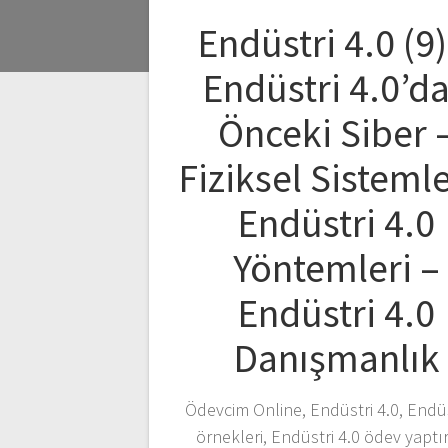
Endüstri 4.0 (9)
Endüstri 4.0’d
Önceki Siber 
Fiziksel Sistemle
Endüstri 4.0
Yöntemleri –
Endüstri 4.0
Danışmanlık
Ödevcim Online, Endüstri 4.0, Endüs
örnekleri, Endüstri 4.0 ödev yaptı