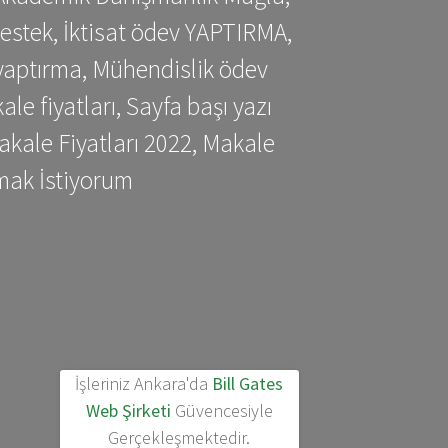
estek, İktisat ödev YAPTIRMA,
yaptırma, Mühendislik ödev
 fiyatları, Sayfa başı yazı
kale Fiyatları 2022, Makale
mak İstiyorum
İşleriniz Ankara'da
Bill Gates
Web Şirketi
Güvencesiyle
Gerçekleşmektedir.