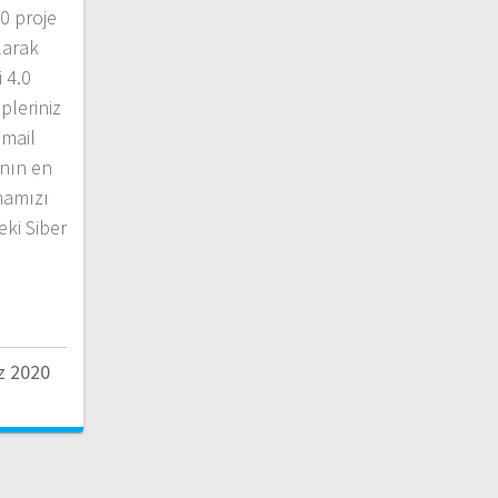
0 proje
larak
 4.0
pleriniz
mail
anın en
mamızı
eki Siber
 2020