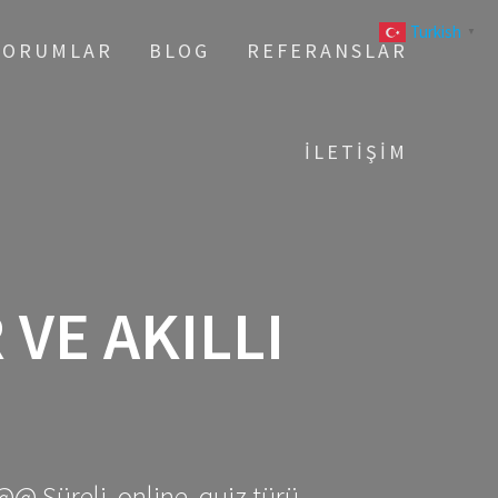
Turkish
▼
YORUMLAR
BLOG
REFERANSLAR
İLETIŞIM
 VE AKILLI
@@ Süreli, online, quiz türü