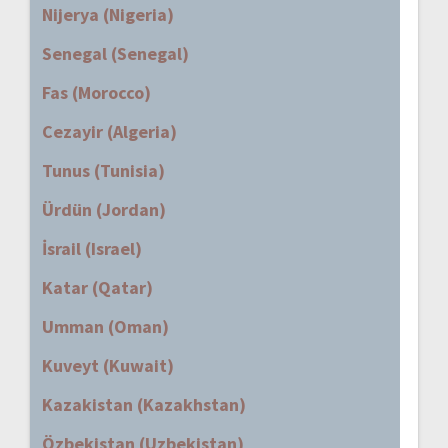
Nijerya (Nigeria)
Senegal (Senegal)
Fas (Morocco)
Cezayir (Algeria)
Tunus (Tunisia)
Ürdün (Jordan)
İsrail (Israel)
Katar (Qatar)
Umman (Oman)
Kuveyt (Kuwait)
Kazakistan (Kazakhstan)
Özbekistan (Uzbekistan)