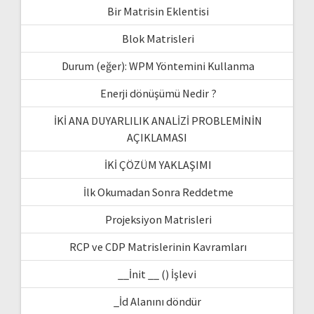
Bir Matrisin Eklentisi
Blok Matrisleri
Durum (eğer): WPM Yöntemini Kullanma
Enerji dönüşümü Nedir ?
İKİ ANA DUYARLILIK ANALİZİ PROBLEMİNİN
AÇIKLAMASI
İKİ ÇÖZÜM YAKLAŞIMI
İlk Okumadan Sonra Reddetme
Projeksiyon Matrisleri
RCP ve CDP Matrislerinin Kavramları
__İnit __ () İşlevi
_İd Alanını döndür