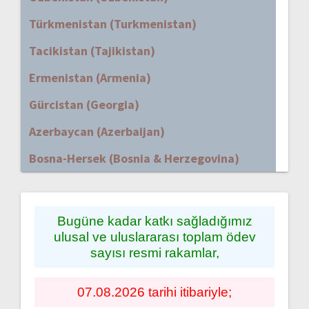
Türkmenistan (Turkmenistan)
Tacikistan (Tajikistan)
Ermenistan (Armenia)
Gürcistan (Georgia)
Azerbaycan (Azerbaijan)
Bosna-Hersek (Bosnia & Herzegovina)
Bugüne kadar katkı sağladığımız
ulusal ve uluslararası toplam ödev
sayısı resmi rakamlar,
07.08.2026 tarihi itibariyle;