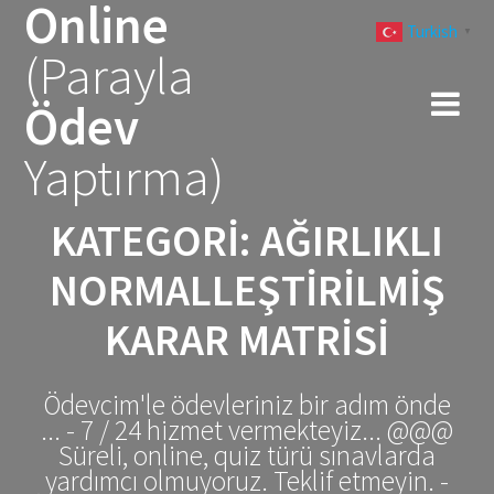
Online
Skip
Turkish
to
▼
(Parayla
content
Ödev
Yaptırma)
KATEGORI:
AĞIRLIKLI
NORMALLEŞTIRILMIŞ
KARAR MATRISI
Ödevcim'le ödevleriniz bir adım önde
... - 7 / 24 hizmet vermekteyiz... @@@
Süreli, online, quiz türü sınavlarda
yardımcı olmuyoruz. Teklif etmeyin. -