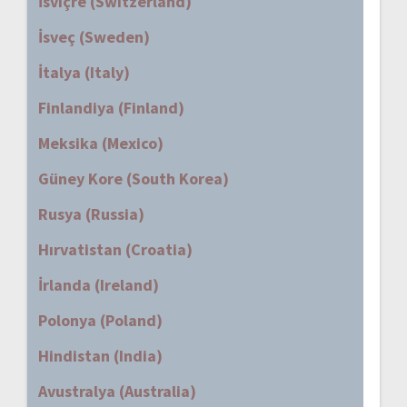
İsviçre (Switzerland)
İsveç (Sweden)
İtalya (Italy)
Finlandiya (Finland)
Meksika (Mexico)
Güney Kore (South Korea)
Rusya (Russia)
Hırvatistan (Croatia)
İrlanda (Ireland)
Polonya (Poland)
Hindistan (India)
Avustralya (Australia)