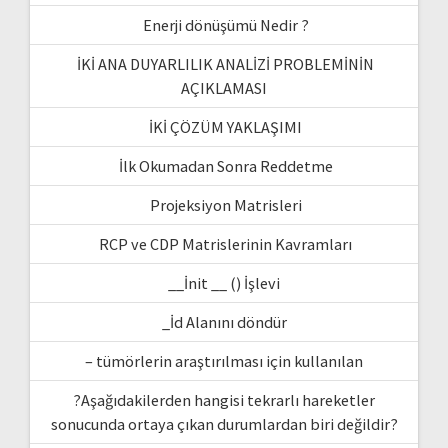
Enerji dönüşümü Nedir ?
İKİ ANA DUYARLILIK ANALİZİ PROBLEMİNİN
AÇIKLAMASI
İKİ ÇÖZÜM YAKLAŞIMI
İlk Okumadan Sonra Reddetme
Projeksiyon Matrisleri
RCP ve CDP Matrislerinin Kavramları
__İnit __ () İşlevi
_İd Alanını döndür
– tümörlerin araştırılması için kullanılan
?Aşağıdakilerden hangisi tekrarlı hareketler
sonucunda ortaya çıkan durumlardan biri değildir?