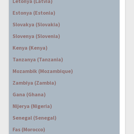
Letonya (Latvia)
Estonya (Estonia)
Slovakya (Slovakia)
Slovenya (Slovenia)
Kenya (Kenya)
Tanzanya (Tanzania)
Mozambik (Mozambique)
Zambiya (Zambia)
Gana (Ghana)
Nijerya (Nigeria)
Senegal (Senegal)
Fas (Morocco)