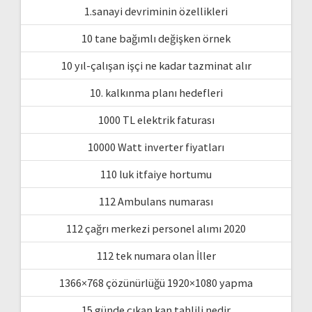
1.sanayi devriminin özellikleri
10 tane bağımlı değişken örnek
10 yıl-çalışan işçi ne kadar tazminat alır
10. kalkınma planı hedefleri
1000 TL elektrik faturası
10000 Watt inverter fiyatları
110 luk itfaiye hortumu
112 Ambulans numarası
112 çağrı merkezi personel alımı 2020
112 tek numara olan İller
1366×768 çözünürlüğü 1920×1080 yapma
15 günde çıkan kan tahlili nedir