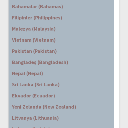
Bahamalar (Bahamas)
Filipinler (Philippines)
Malezya (Malaysia)
Vietnam (Vietnam)
Pakistan (Pakistan)
Bangladeş (Bangladesh)
Nepal (Nepal)
Sri Lanka (Sri Lanka)
Ekvador (Ecuador)
Yeni Zelanda (New Zealand)
Litvanya (Lithuania)