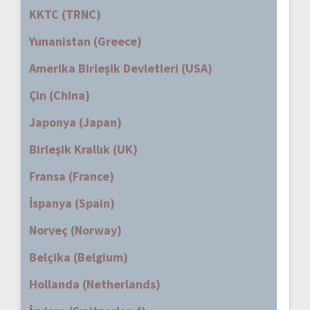
KKTC (TRNC)
Yunanistan (Greece)
Amerika Birleşik Devletleri (USA)
Çin (China)
Japonya (Japan)
Birleşik Krallık (UK)
Fransa (France)
İspanya (Spain)
Norveç (Norway)
Belçika (Belgium)
Hollanda (Netherlands)