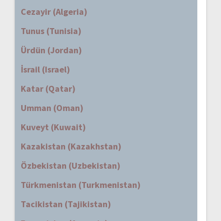
Cezayir (Algeria)
Tunus (Tunisia)
Ürdün (Jordan)
İsrail (Israel)
Katar (Qatar)
Umman (Oman)
Kuveyt (Kuwait)
Kazakistan (Kazakhstan)
Özbekistan (Uzbekistan)
Türkmenistan (Turkmenistan)
Tacikistan (Tajikistan)