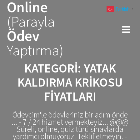
Online
Skip
Turkish
to
▼
(Parayla
content
Ödev
Yaptırma)
KATEGORI:
YATAK
KALDIRMA KRIKOSU
FIYATLARI
Ödevcim'le ödevleriniz bir adım önde
... - 7 / 24 hizmet vermekteyiz... @@@
Süreli, online, quiz türü sınavlarda
yardımcı olmuyoruz. Teklif etmeyin. -