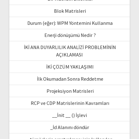
Blok Matrisleri
Durum (eğer): WPM Yöntemini Kullanma
Enerji dönüşümü Nedir ?
İKİ ANA DUYARLILIK ANALİZİ PROBLEMİNİN
AÇIKLAMASI
İKİ ÇÖZÜM YAKLAŞIMI
İlk Okumadan Sonra Reddetme
Projeksiyon Matrisleri
RCP ve CDP Matrislerinin Kavramları
__İnit __ () İşlevi
_İd Alanını döndür