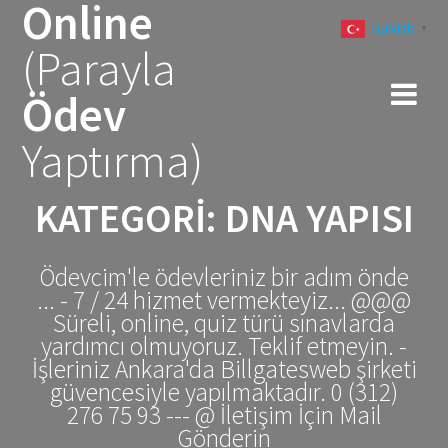
Online
Skip
Turkish
to
▼
(Parayla
content
Ödev
Yaptırma)
KATEGORI:
DNA YAPISI
Ödevcim'le ödevleriniz bir adım önde
... - 7 / 24 hizmet vermekteyiz... @@@
Süreli, online, quiz türü sınavlarda
yardımcı olmuyoruz. Teklif etmeyin. -
İşleriniz Ankara'da Billgatesweb şirketi
güvencesiyle yapılmaktadır. 0 (312)
276 75 93 --- @ İletişim İçin Mail
Gönderin