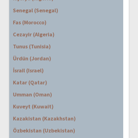
Senegal (Senegal)
Fas (Morocco)
Cezayir (Algeria)
Tunus (Tunisia)
Ürdün (Jordan)
İsrail (Israel)
Katar (Qatar)
Umman (Oman)
Kuveyt (Kuwait)
Kazakistan (Kazakhstan)
Özbekistan (Uzbekistan)