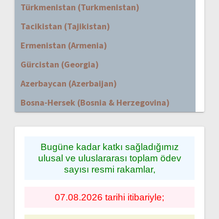
Türkmenistan (Turkmenistan)
Tacikistan (Tajikistan)
Ermenistan (Armenia)
Gürcistan (Georgia)
Azerbaycan (Azerbaijan)
Bosna-Hersek (Bosnia & Herzegovina)
Bugüne kadar katkı sağladığımız
ulusal ve uluslararası toplam ödev
sayısı resmi rakamlar,
07.08.2026 tarihi itibariyle;