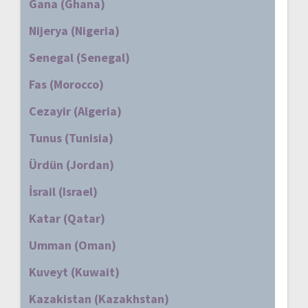
Gana (Ghana)
Nijerya (Nigeria)
Senegal (Senegal)
Fas (Morocco)
Cezayir (Algeria)
Tunus (Tunisia)
Ürdün (Jordan)
İsrail (Israel)
Katar (Qatar)
Umman (Oman)
Kuveyt (Kuwait)
Kazakistan (Kazakhstan)