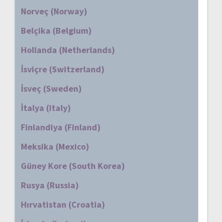
Norveç (Norway)
Belçika (Belgium)
Hollanda (Netherlands)
İsviçre (Switzerland)
İsveç (Sweden)
İtalya (Italy)
Finlandiya (Finland)
Meksika (Mexico)
Güney Kore (South Korea)
Rusya (Russia)
Hırvatistan (Croatia)