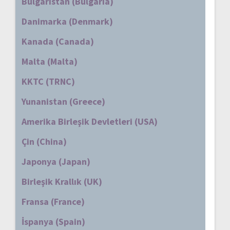
Bulgaristan (Bulgaria)
Danimarka (Denmark)
Kanada (Canada)
Malta (Malta)
KKTC (TRNC)
Yunanistan (Greece)
Amerika Birleşik Devletleri (USA)
Çin (China)
Japonya (Japan)
Birleşik Krallık (UK)
Fransa (France)
İspanya (Spain)