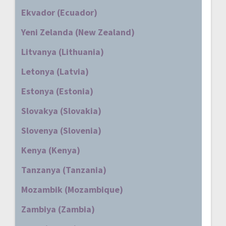
Ekvador (Ecuador)
Yeni Zelanda (New Zealand)
Litvanya (Lithuania)
Letonya (Latvia)
Estonya (Estonia)
Slovakya (Slovakia)
Slovenya (Slovenia)
Kenya (Kenya)
Tanzanya (Tanzania)
Mozambik (Mozambique)
Zambiya (Zambia)