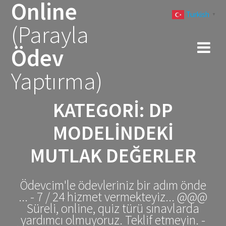
Online
Skip
Turkish
to
▼
(Parayla
content
Ödev
Yaptırma)
KATEGORI:
DP
MODELINDEKI
MUTLAK DEĞERLER
Ödevcim'le ödevleriniz bir adım önde
... - 7 / 24 hizmet vermekteyiz... @@@
Süreli, online, quiz türü sınavlarda
yardımcı olmuyoruz. Teklif etmeyin. -