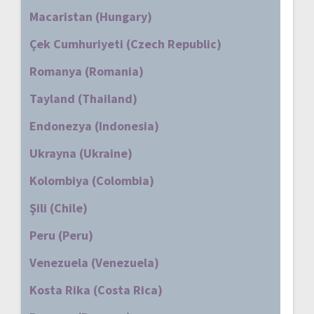
Macaristan (Hungary)
Çek Cumhuriyeti (Czech Republic)
Romanya (Romania)
Tayland (Thailand)
Endonezya (Indonesia)
Ukrayna (Ukraine)
Kolombiya (Colombia)
Şili (Chile)
Peru (Peru)
Venezuela (Venezuela)
Kosta Rika (Costa Rica)