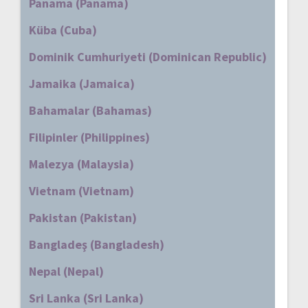
Panama (Panama)
Küba (Cuba)
Dominik Cumhuriyeti (Dominican Republic)
Jamaika (Jamaica)
Bahamalar (Bahamas)
Filipinler (Philippines)
Malezya (Malaysia)
Vietnam (Vietnam)
Pakistan (Pakistan)
Bangladeş (Bangladesh)
Nepal (Nepal)
Sri Lanka (Sri Lanka)