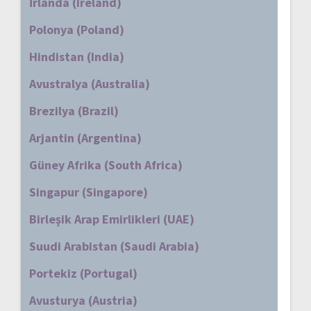
İrlanda (Ireland)
Polonya (Poland)
Hindistan (India)
Avustralya (Australia)
Brezilya (Brazil)
Arjantin (Argentina)
Güney Afrika (South Africa)
Singapur (Singapore)
Birleşik Arap Emirlikleri (UAE)
Suudi Arabistan (Saudi Arabia)
Portekiz (Portugal)
Avusturya (Austria)