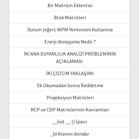
Bir Matrisin Eklentisi
Blok Matrisleri
Durum (eğer): WPM Yöntemini Kullanma
Enerji dönüşümü Nedir ?
İKİ ANA DUYARLILIK ANALİZİ PROBLEMİNİN
AÇIKLAMASI
İKİ ÇÖZÜM YAKLAŞIMI
İlk Okumadan Sonra Reddetme
Projeksiyon Matrisleri
RCP ve CDP Matrislerinin Kavramları
__İnit __ () İşlevi
_İd Alanını döndür