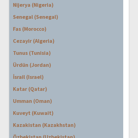
Nijerya (Nigeria)
Senegal (Senegal)
Fas (Morocco)
Cezayir (Algeria)
Tunus (Tunisia)
Ürdün (Jordan)
İsrail (Israel)
Katar (Qatar)
Umman (Oman)
Kuveyt (Kuwait)
Kazakistan (Kazakhstan)
Özbekistan (Uzbekistan)