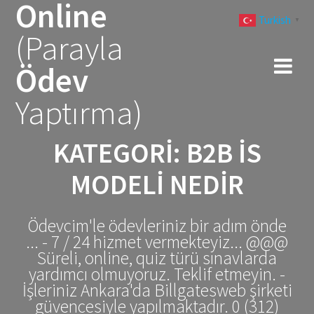
Online
Skip
Turkish
to
▼
(Parayla
content
Ödev
Yaptırma)
KATEGORI:
B2B IS
MODELI NEDIR
Ödevcim'le ödevleriniz bir adım önde
... - 7 / 24 hizmet vermekteyiz... @@@
Süreli, online, quiz türü sınavlarda
yardımcı olmuyoruz. Teklif etmeyin. -
İşleriniz Ankara'da Billgatesweb şirketi
güvencesiyle yapılmaktadır. 0 (312)