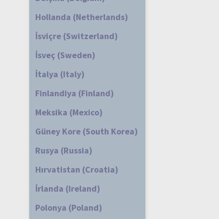
Hollanda (Netherlands)
İsviçre (Switzerland)
İsveç (Sweden)
İtalya (Italy)
Finlandiya (Finland)
Meksika (Mexico)
Güney Kore (South Korea)
Rusya (Russia)
Hırvatistan (Croatia)
İrlanda (Ireland)
Polonya (Poland)