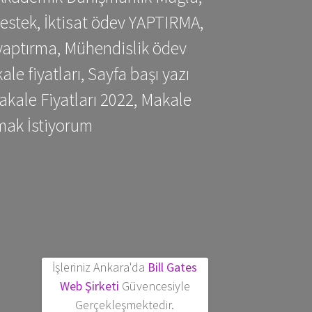
estek, İktisat ödev YAPTIRMA,
yaptırma, Mühendislik ödev
 fiyatları, Sayfa başı yazı
kale Fiyatları 2022, Makale
mak İstiyorum
İşleriniz Ankara'da
Bill Gates
Web Şirketi
Güvencesiyle
Gerçekleşmektedir.