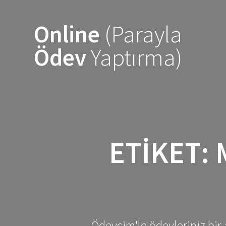
Skip
to
Online
(Parayla
content
Ödev
Yaptırma)
ETIKET:
Ödevcim'le ödevleriniz bir 