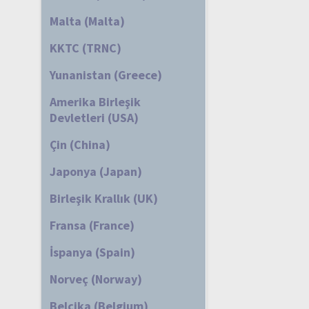
Malta (Malta)
KKTC (TRNC)
Yunanistan (Greece)
Amerika Birleşik
Devletleri (USA)
Çin (China)
Japonya (Japan)
Birleşik Krallık (UK)
Fransa (France)
İspanya (Spain)
Norveç (Norway)
Belçika (Belgium)