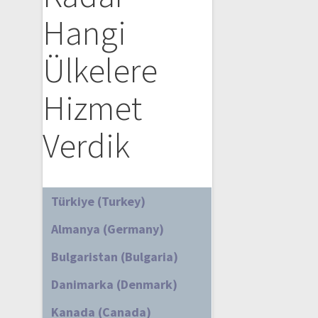
Hangi
Ülkelere
Hizmet
Verdik
Türkiye (Turkey)
Almanya (Germany)
Bulgaristan (Bulgaria)
Danimarka (Denmark)
Kanada (Canada)