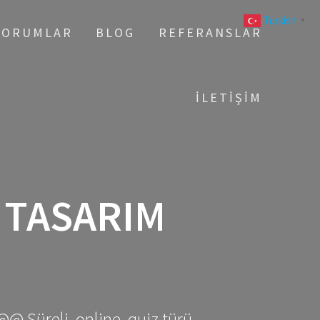
Turkish
▼
YORUMLAR
BLOG
REFERANSLAR
İLETIŞIM
 TASARIM
@@ Süreli, online, quiz türü