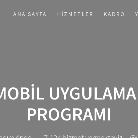
ANA SAYFA
HIZMETLER
KADRO
MOBIL UYGULAMA
PROGRAMI
adım önde ... - 7 / 24 hizmet vermekteyiz... @