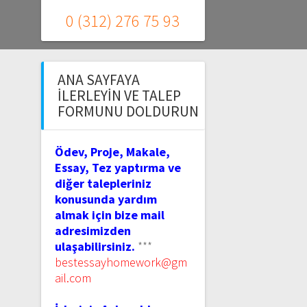
0 (312) 276 75 93
ANA SAYFAYA
İLERLEYIN VE TALEP
FORMUNU DOLDURUN
Ödev, Proje, Makale,
Essay, Tez yaptırma ve
diğer talepleriniz
konusunda yardım
almak için bize mail
adresimizden
ulaşabilirsiniz.
***
bestessayhomework@gm
ail.com