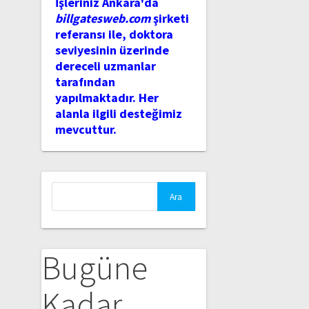
İşleriniz Ankara'da
billgatesweb.com
şirketi
referansı ile, doktora
seviyesinin üzerinde
dereceli uzmanlar
tarafından
yapılmaktadır. Her
alanla ilgili desteğimiz
mevcuttur.
Arama:
Bugüne
Kadar