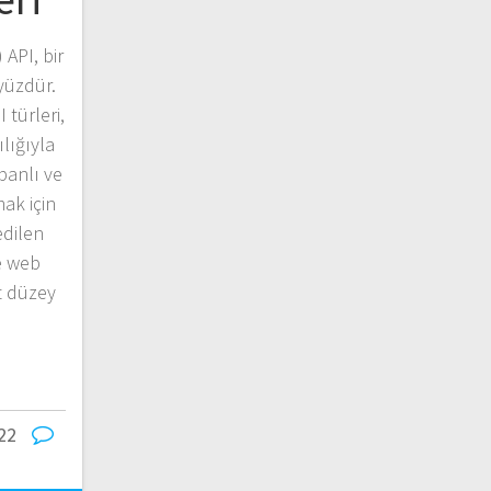
API, bir
yüzdür.
türleri,
lığıyla
banlı ve
ak için
dilen
e web
st düzey
22