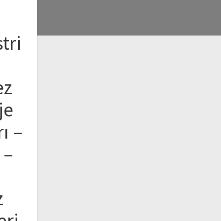
a
tri
ez
je
ı –
 –
z
eri