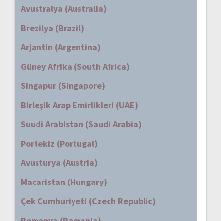
Avustralya (Australia)
Brezilya (Brazil)
Arjantin (Argentina)
Güney Afrika (South Africa)
Singapur (Singapore)
Birleşik Arap Emirlikleri (UAE)
Suudi Arabistan (Saudi Arabia)
Portekiz (Portugal)
Avusturya (Austria)
Macaristan (Hungary)
Çek Cumhuriyeti (Czech Republic)
Romanya (Romania)