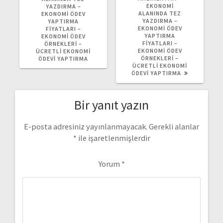
EKONOMI
YAZDIRMA –
ALANINDA TEZ
EKONOMI ÖDEV
YAZDIRMA –
YAPTIRMA
EKONOMI ÖDEV
FIYATLARI –
YAPTIRMA
EKONOMI ÖDEV
FIYATLARI –
ÖRNEKLERI –
EKONOMI ÖDEV
ÜCRETLI EKONOMI
ÖRNEKLERI –
ÖDEVI YAPTIRMA
ÜCRETLI EKONOMI
ÖDEVI YAPTIRMA
Bir yanıt yazın
E-posta adresiniz yayınlanmayacak.
Gerekli alanlar
*
ile işaretlenmişlerdir
Yorum
*