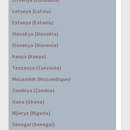
Letonya (Latvia)
Estonya (Estonia)
Slovakya (Slovakia)
Slovenya (Slovenia)
Kenya (Kenya)
Tanzanya (Tanzania)
Mozambik (Mozambique)
Zambiya (Zambia)
Gana (Ghana)
Nijerya (Nigeria)
Senegal (Senegal)