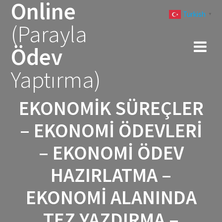
Online
Skip
Turkish
to
▼
(Parayla
content
Ödev
Yaptırma)
EKONOMIK SÜREÇLER
– EKONOMI ÖDEVLERI
– EKONOMI ÖDEV
HAZIRLATMA –
EKONOMI ALANINDA
TEZ YAZDIRMA –