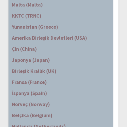
Malta (Malta)
KKTC (TRNC)
Yunanistan (Greece)
Amerika Birleşik Devletleri (USA)
Çin (China)
Japonya (Japan)
Birleşik Krallık (UK)
Fransa (France)
İspanya (Spain)
Norveç (Norway)
Belçika (Belgium)
Hollanda (Netherlands)