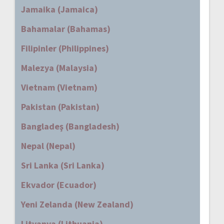
Jamaika (Jamaica)
Bahamalar (Bahamas)
Filipinler (Philippines)
Malezya (Malaysia)
Vietnam (Vietnam)
Pakistan (Pakistan)
Bangladeş (Bangladesh)
Nepal (Nepal)
Sri Lanka (Sri Lanka)
Ekvador (Ecuador)
Yeni Zelanda (New Zealand)
Litvanya (Lithuania)