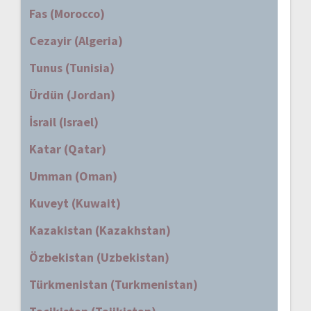
Fas (Morocco)
Cezayir (Algeria)
Tunus (Tunisia)
Ürdün (Jordan)
İsrail (Israel)
Katar (Qatar)
Umman (Oman)
Kuveyt (Kuwait)
Kazakistan (Kazakhstan)
Özbekistan (Uzbekistan)
Türkmenistan (Turkmenistan)