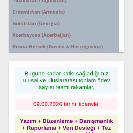
Tacikistan (Tajikistan)
Ermenistan (Armenia)
Gürcistan (Georgia)
Azerbaycan (Azerbaijan)
Bosna-Hersek (Bosnia & Herzegovina)
Bugüne kadar katkı sağladığımız
ulusal ve uluslararası toplam ödev
sayısı resmi rakamlar,
09.08.2026 tarihi itibariyle;
Yazım + Düzenleme + Danışmanlık
+ Raporlama + Veri Desteği + Tez