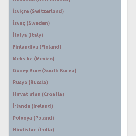
İsviçre (Switzerland)
İsveç (Sweden)
İtalya (Italy)
Finlandiya (Finland)
Meksika (Mexico)
Güney Kore (South Korea)
Rusya (Russia)
Hırvatistan (Croatia)
İrlanda (Ireland)
Polonya (Poland)
Hindistan (India)