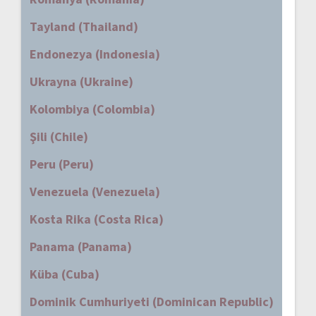
Tayland (Thailand)
Endonezya (Indonesia)
Ukrayna (Ukraine)
Kolombiya (Colombia)
Şili (Chile)
Peru (Peru)
Venezuela (Venezuela)
Kosta Rika (Costa Rica)
Panama (Panama)
Küba (Cuba)
Dominik Cumhuriyeti (Dominican Republic)