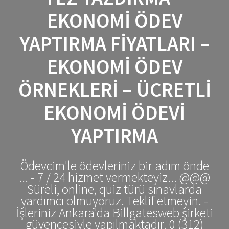
EKONOMI ÖDEV
YAPTIRMA FIYATLARI –
EKONOMI ÖDEV
ÖRNEKLERI – ÜCRETLI
EKONOMI ÖDEVI
YAPTIRMA
Ödevcim'le ödevleriniz bir adım önde
... - 7 / 24 hizmet vermekteyiz... @@@
Süreli, online, quiz türü sınavlarda
yardımcı olmuyoruz. Teklif etmeyin. -
İşleriniz Ankara'da Billgatesweb şirketi
güvencesiyle yapılmaktadır. 0 (312)