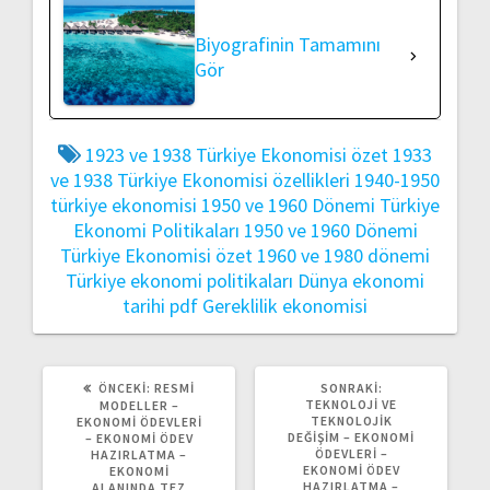
Biyografinin Tamamını
Gör
1923 ve 1938 Türkiye Ekonomisi özet
1933
ve 1938 Türkiye Ekonomisi özellikleri
1940-1950
türkiye ekonomisi
1950 ve 1960 Dönemi Türkiye
Ekonomi Politikaları
1950 ve 1960 Dönemi
Türkiye Ekonomisi özet
1960 ve 1980 dönemi
Türkiye ekonomi politikaları
Dünya ekonomi
tarihi pdf
Gereklilik ekonomisi
ÖNCEKI
SONRAKI
ÖNCEKI:
RESMI
SONRAKI:
YAZI:
YAZI:
TEKNOLOJI VE
MODELLER –
TEKNOLOJIK
EKONOMI ÖDEVLERI
DEĞIŞIM – EKONOMI
– EKONOMI ÖDEV
ÖDEVLERI –
HAZIRLATMA –
EKONOMI ÖDEV
EKONOMI
HAZIRLATMA –
ALANINDA TEZ