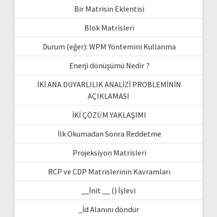
Bir Matrisin Eklentisi
Blok Matrisleri
Durum (eğer): WPM Yöntemini Kullanma
Enerji dönüşümü Nedir ?
İKİ ANA DUYARLILIK ANALİZİ PROBLEMİNİN
AÇIKLAMASI
İKİ ÇÖZÜM YAKLAŞIMI
İlk Okumadan Sonra Reddetme
Projeksiyon Matrisleri
RCP ve CDP Matrislerinin Kavramları
__İnit __ () İşlevi
_İd Alanını döndür