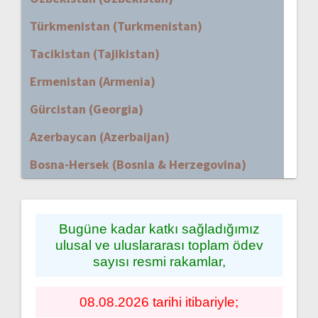
Türkmenistan (Turkmenistan)
Tacikistan (Tajikistan)
Ermenistan (Armenia)
Gürcistan (Georgia)
Azerbaycan (Azerbaijan)
Bosna-Hersek (Bosnia & Herzegovina)
Bugüne kadar katkı sağladığımız
ulusal ve uluslararası toplam ödev
sayısı resmi rakamlar,
08.08.2026 tarihi itibariyle;