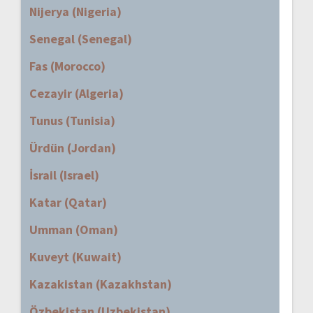
Nijerya (Nigeria)
Senegal (Senegal)
Fas (Morocco)
Cezayir (Algeria)
Tunus (Tunisia)
Ürdün (Jordan)
İsrail (Israel)
Katar (Qatar)
Umman (Oman)
Kuveyt (Kuwait)
Kazakistan (Kazakhstan)
Özbekistan (Uzbekistan)