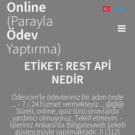
Online
Skip
Turkish
to
▼
(Parayla
content
Ödev
Yaptırma)
ETIKET:
REST API
NEDIR
Ödevcim'le ödevleriniz bir adım önde
... - 7 / 24 hizmet vermekteyiz... @@@
Süreli, online, quiz türü sınavlarda
yardımcı olmuyoruz. Teklif etmeyin. -
İşleriniz Ankara'da Billgatesweb şirketi
güvencesiyle yapılmaktadır. 0 (312)