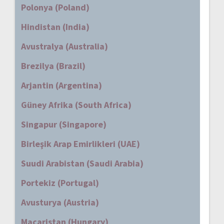
Polonya (Poland)
Hindistan (India)
Avustralya (Australia)
Brezilya (Brazil)
Arjantin (Argentina)
Güney Afrika (South Africa)
Singapur (Singapore)
Birleşik Arap Emirlikleri (UAE)
Suudi Arabistan (Saudi Arabia)
Portekiz (Portugal)
Avusturya (Austria)
Macaristan (Hungary)