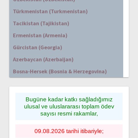
Türkmenistan (Turkmenistan)
Tacikistan (Tajikistan)
Ermenistan (Armenia)
Gürcistan (Georgia)
Azerbaycan (Azerbaijan)
Bosna-Hersek (Bosnia & Herzegovina)
Bugüne kadar katkı sağladığımız
ulusal ve uluslararası toplam ödev
sayısı resmi rakamlar,
09.08.2026 tarihi itibariyle;