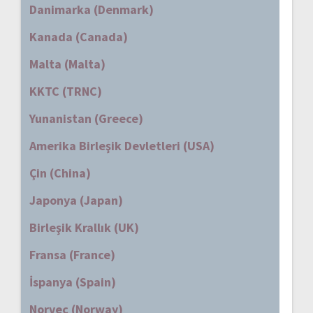
Danimarka (Denmark)
Kanada (Canada)
Malta (Malta)
KKTC (TRNC)
Yunanistan (Greece)
Amerika Birleşik Devletleri (USA)
Çin (China)
Japonya (Japan)
Birleşik Krallık (UK)
Fransa (France)
İspanya (Spain)
Norveç (Norway)