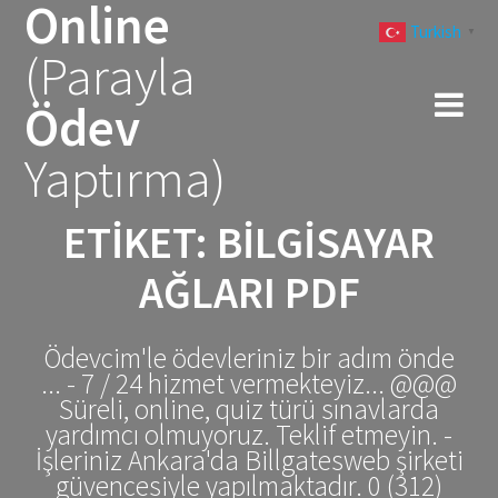
Online
Skip
Turkish
to
▼
(Parayla
content
Ödev
Yaptırma)
ETIKET:
BILGISAYAR
AĞLARI PDF
Ödevcim'le ödevleriniz bir adım önde
... - 7 / 24 hizmet vermekteyiz... @@@
Süreli, online, quiz türü sınavlarda
yardımcı olmuyoruz. Teklif etmeyin. -
İşleriniz Ankara'da Billgatesweb şirketi
güvencesiyle yapılmaktadır. 0 (312)