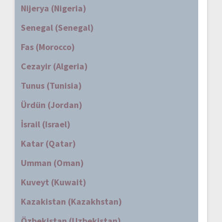
Nijerya (Nigeria)
Senegal (Senegal)
Fas (Morocco)
Cezayir (Algeria)
Tunus (Tunisia)
Ürdün (Jordan)
İsrail (Israel)
Katar (Qatar)
Umman (Oman)
Kuveyt (Kuwait)
Kazakistan (Kazakhstan)
Özbekistan (Uzbekistan)