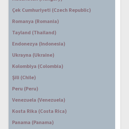
Çek Cumhuriyeti (Czech Republic)
Romanya (Romania)
Tayland (Thailand)
Endonezya (Indonesia)
Ukrayna (Ukraine)
Kolombiya (Colombia)
Şili (Chile)
Peru (Peru)
Venezuela (Venezuela)
Kosta Rika (Costa Rica)
Panama (Panama)