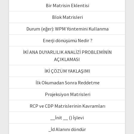
Bir Matrisin Eklentisi
Blok Matrisleri
Durum (eğer): WPM Yöntemini Kullanma
Enerji dönüşümü Nedir ?
İKİ ANA DUYARLILIK ANALİZİ PROBLEMİNİN
AÇIKLAMASI
İKİ ÇÖZÜM YAKLAŞIMI
İlk Okumadan Sonra Reddetme
Projeksiyon Matrisleri
RCP ve CDP Matrislerinin Kavramları
__İnit __ () İşlevi
_İd Alanını döndür