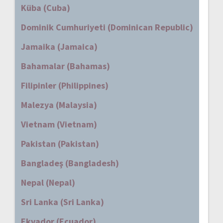
Küba (Cuba)
Dominik Cumhuriyeti (Dominican Republic)
Jamaika (Jamaica)
Bahamalar (Bahamas)
Filipinler (Philippines)
Malezya (Malaysia)
Vietnam (Vietnam)
Pakistan (Pakistan)
Bangladeş (Bangladesh)
Nepal (Nepal)
Sri Lanka (Sri Lanka)
Ekvador (Ecuador)