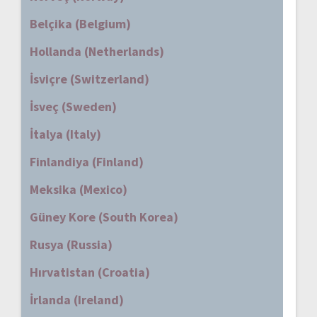
Belçika (Belgium)
Hollanda (Netherlands)
İsviçre (Switzerland)
İsveç (Sweden)
İtalya (Italy)
Finlandiya (Finland)
Meksika (Mexico)
Güney Kore (South Korea)
Rusya (Russia)
Hırvatistan (Croatia)
İrlanda (Ireland)