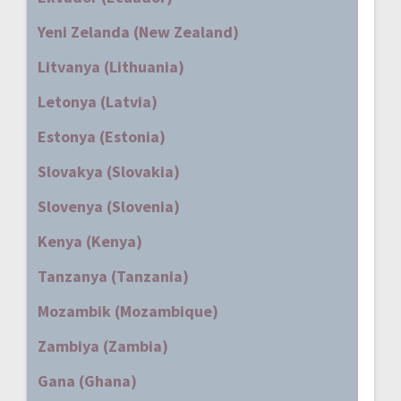
Yeni Zelanda (New Zealand)
Litvanya (Lithuania)
Letonya (Latvia)
Estonya (Estonia)
Slovakya (Slovakia)
Slovenya (Slovenia)
Kenya (Kenya)
Tanzanya (Tanzania)
Mozambik (Mozambique)
Zambiya (Zambia)
Gana (Ghana)