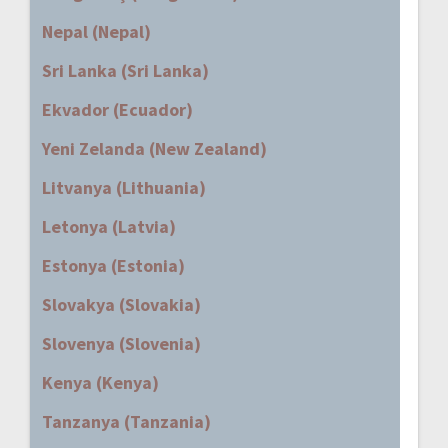
Nepal (Nepal)
Sri Lanka (Sri Lanka)
Ekvador (Ecuador)
Yeni Zelanda (New Zealand)
Litvanya (Lithuania)
Letonya (Latvia)
Estonya (Estonia)
Slovakya (Slovakia)
Slovenya (Slovenia)
Kenya (Kenya)
Tanzanya (Tanzania)