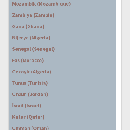
Mozambik (Mozambique)
Zambiya (Zambia)
Gana (Ghana)
Nijerya (Nigeria)
Senegal (Senegal)
Fas (Morocco)
Cezayir (Algeria)
Tunus (Tunisia)
Ürdün (Jordan)
İsrail (Israel)
Katar (Qatar)
Umman (Oman)