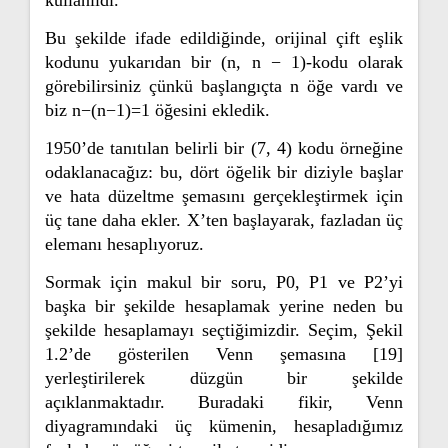
Bu şekilde ifade edildiğinde, orijinal çift eşlik
kodunu yukarıdan bir (n, n − 1)-kodu olarak
görebilirsiniz çünkü başlangıçta n öğe vardı ve
biz n−(n−1)=1 öğesini ekledik.
1950’de tanıtılan belirli bir (7, 4) kodu örneğine
odaklanacağız: bu, dört öğelik bir diziyle başlar
ve hata düzeltme şemasını gerçekleştirmek için
üç tane daha ekler. X’ten başlayarak, fazladan üç
elemanı hesaplıyoruz.
Sormak için makul bir soru, P0, P1 ve P2’yi
başka bir şekilde hesaplamak yerine neden bu
şekilde hesaplamayı seçtiğimizdir. Seçim, Şekil
1.2’de gösterilen Venn şemasına [19]
yerleştirilerek düzgün bir şekilde
açıklanmaktadır. Buradaki fikir, Venn
diyagramındaki üç kümenin, hesapladığımız