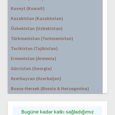
Kuveyt (Kuwait)
Kazakistan (Kazakhstan)
Özbekistan (Uzbekistan)
Türkmenistan (Turkmenistan)
Tacikistan (Tajikistan)
Ermenistan (Armenia)
Gürcistan (Georgia)
Azerbaycan (Azerbaijan)
Bosna-Hersek (Bosnia & Herzegovina)
Bugüne kadar katkı sağladığımız