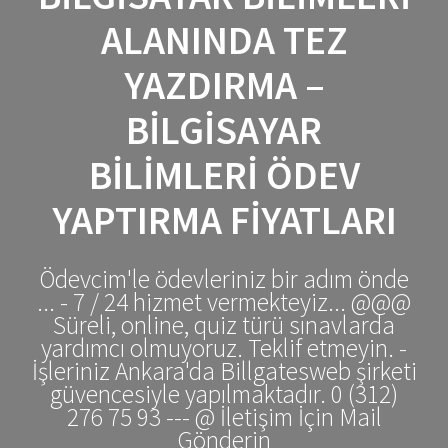
ALANINDA TEZ
YAZDIRMA –
BILGISAYAR
BILIMLERI ÖDEV
YAPTIRMA FIYATLARI
Ödevcim'le ödevleriniz bir adım önde
... - 7 / 24 hizmet vermekteyiz... @@@
Süreli, online, quiz türü sınavlarda
yardımcı olmuyoruz. Teklif etmeyin. -
İşleriniz Ankara'da Billgatesweb şirketi
güvencesiyle yapılmaktadır. 0 (312)
276 75 93 --- @ İletişim İçin Mail
Gönderin