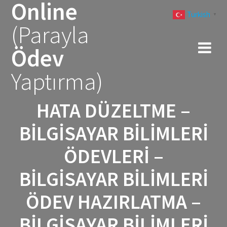
Online
Skip
Turkish
to
▼
(Parayla
content
Ödev
Yaptırma)
HATA DÜZELTME –
BILGISAYAR BILIMLERI
ÖDEVLERI –
BILGISAYAR BILIMLERI
ÖDEV HAZIRLATMA –
BILGISAYAR BILIMLERI