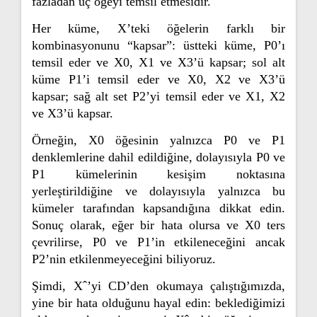
fazladan üç öğeyi temsil etmesidir.
Her küme, X’teki öğelerin farklı bir
kombinasyonunu “kapsar”: üstteki küme, P0’ı
temsil eder ve X0, X1 ve X3’ü kapsar; sol alt
küme P1’i temsil eder ve X0, X2 ve X3’ü
kapsar; sağ alt set P2’yi temsil eder ve X1, X2
ve X3’ü kapsar.
Örneğin, X0 öğesinin yalnızca P0 ve P1
denklemlerine dahil edildiğine, dolayısıyla P0 ve
P1 kümelerinin kesişim noktasına
yerleştirildiğine ve dolayısıyla yalnızca bu
kümeler tarafından kapsandığına dikkat edin.
Sonuç olarak, eğer bir hata olursa ve X0 ters
çevrilirse, P0 ve P1’in etkileneceğini ancak
P2’nin etkilenmeyeceğini biliyoruz.
Şimdi, Xˆ’yi CD’den okumaya çalıştığımızda,
yine bir hata olduğunu hayal edin: beklediğimizi