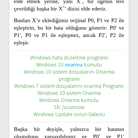
elde etmek yerine, yani Xˆ, bir öğenin ters
çevrildiği başka bir Xˆ’ dizisi elde ederiz.
Bunları X’e eklediğimiz orijinal P0, P1 ve P2 ile
eşleştirin, bu bir hata olduğunu gösterir: P0′ ve
P1′, P0 ve P1 ile eşleşmez, ancak P2′, P2 ile
eşleşir.
Windows hata düzeltme programı
Windows 10
onarma
komutu
Windows 10 sistem dosyalarını Onarma
programı
Windows 7 sistem dosyalarını onarma Programı
Windows 10 sistem Onarma
Windows Onarma komutu
Sfc /scannow
Windows Update sorun Giderici
Başka bir deyişle, yalnızca bir hatanın
oluştuğunu varsaydığımız ve P0′ ve P1′