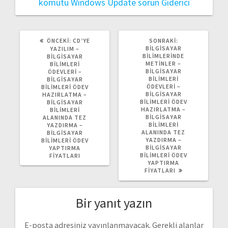
komutu
Windows Update sorun Giderici
ÖNCEKI
SONRAKI
ÖNCEKI:
CD’YE
SONRAKI:
YAZI:
YAZI:
BILGISAYAR
YAZILIM –
BILIMLERINDE
BILGISAYAR
METINLER –
BILIMLERI
BILGISAYAR
ÖDEVLERI –
BILIMLERI
BILGISAYAR
ÖDEVLERI –
BILIMLERI ÖDEV
BILGISAYAR
HAZIRLATMA –
BILIMLERI ÖDEV
BILGISAYAR
HAZIRLATMA –
BILIMLERI
BILGISAYAR
ALANINDA TEZ
BILIMLERI
YAZDIRMA –
ALANINDA TEZ
BILGISAYAR
YAZDIRMA –
BILIMLERI ÖDEV
BILGISAYAR
YAPTIRMA
BILIMLERI ÖDEV
FIYATLARI
YAPTIRMA
FIYATLARI
Bir yanıt yazın
E-posta adresiniz yayınlanmayacak.
Gerekli alanlar