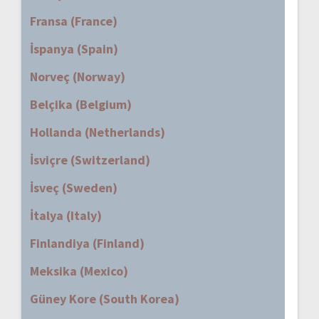
Fransa (France)
İspanya (Spain)
Norveç (Norway)
Belçika (Belgium)
Hollanda (Netherlands)
İsviçre (Switzerland)
İsveç (Sweden)
İtalya (Italy)
Finlandiya (Finland)
Meksika (Mexico)
Güney Kore (South Korea)