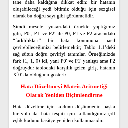
tane daha kaldığına dikkat edin: bir hatanın
oluşabileceği yedi bitimiz olduğu için sezgisel
olarak bu doğru sayı gibi görünmelidir.
Şimdi mesele, yukarıdaki örnekte yaptığımız
gibi, P0′, P1′ ve P2′ ile P0, P1 ve P2 arasındaki
“farklılıkları” bir hata konumuna nasıl
çevirebileceğimizi belirlemektir; Tablo 1.1’deki
sağ sütun doğru çeviriyi tanımlar. Örneğimizde
fark ⟨1, 1, 0⟩ idi, yani P0′ ve P1′ yanlıştı ama P2
doğruydu:
tablodaki karşılık gelen giriş, hatanın
Xˆ0′ da olduğunu gösterir.
Hata Düzeltmeyi Matris Aritmetiği
Olarak Yeniden Biçimlendirme
Hata düzeltme için kodunu düşünmenin başka
bir yolu da, hata tespiti için kullandığımız çift
eşlik kodunu basitçe yeniden kullanmasıdır.