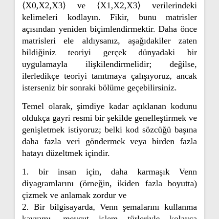
⟨X0,X2,X3⟩ ve ⟨X1,X2,X3⟩ verilerindeki
kelimeleri kodlayın. Fikir, bunu matrisler
açısından yeniden biçimlendirmektir. Daha önce
matrisleri ele aldıysanız, aşağıdakiler zaten
bildiğiniz teoriyi gerçek dünyadaki bir
uygulamayla ilişkilendirmelidir; değilse,
ilerledikçe teoriyi tanıtmaya çalışıyoruz, ancak
isterseniz bir sonraki bölüme geçebilirsiniz.
Temel olarak, şimdiye kadar açıklanan kodunu
oldukça gayri resmi bir şekilde genelleştirmek ve
genişletmek istiyoruz; belki kod sözcüğü başına
daha fazla veri göndermek veya birden fazla
hatayı düzeltmek içindir.
1. bir insan için, daha karmaşık Venn
diyagramlarını (örneğin, ikiden fazla boyutta)
çizmek ve anlamak zordur ve
2. Bir bilgisayarda, Venn şemalarını kullanma
kavramı, mevcut işlem türleriyle kolayca