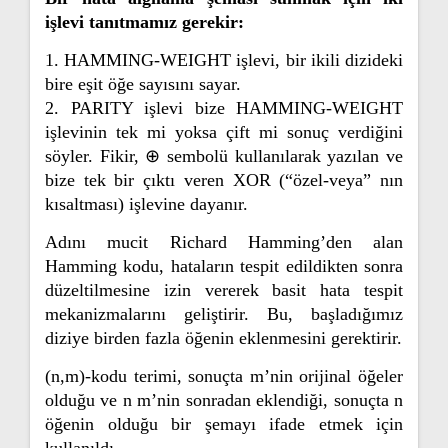
işlevi tanıtmamız gerekir:
1. HAMMING-WEIGHT işlevi, bir ikili dizideki
bire eşit öğe sayısını sayar.
2. PARITY işlevi bize HAMMING-WEIGHT
işlevinin tek mi yoksa çift mi sonuç verdiğini
söyler. Fikir, ⊕ sembolü kullanılarak yazılan ve
bize tek bir çıktı veren XOR (“özel-veya” nın
kısaltması) işlevine dayanır.
Adını mucit Richard Hamming’den alan
Hamming kodu, hataların tespit edildikten sonra
düzeltilmesine izin vererek basit hata tespit
mekanizmalarını geliştirir. Bu, başladığımız
diziye birden fazla öğenin eklenmesini gerektirir.
(n,m)-kodu terimi, sonuçta m’nin orijinal öğeler
olduğu ve n m’nin sonradan eklendiği, sonuçta n
öğenin olduğu bir şemayı ifade etmek için
kullanıldı.