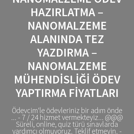
HAZIRLATMA –
NANOMALZEME
ALANINDA TEZ
YAZDIRMA –
NANOMALZEME
MÜHENDISLIĞI ÖDEV
YAPTIRMA FIYATLARI
Ödevcim'le ödevleriniz bir adım önde
... - 7 / 24 hizmet vermekteyiz... @@@
Süreli, online, quiz türü sınavlarda
yardımcı olmuyoruz. Teklif etmeyin. -