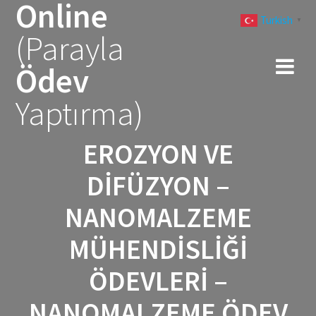
Online
Skip
Turkish
to
▼
(Parayla
content
Ödev
Yaptırma)
EROZYON VE
DIFÜZYON –
NANOMALZEME
MÜHENDISLIĞI
ÖDEVLERI –
NANOMALZEME ÖDEV