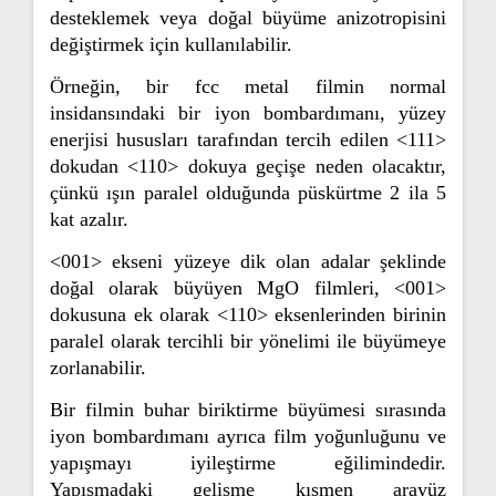
desteklemek veya doğal büyüme anizotropisini
değiştirmek için kullanılabilir.
Örneğin, bir fcc metal filmin normal
insidansındaki bir iyon bombardımanı, yüzey
enerjisi hususları tarafından tercih edilen <111>
dokudan <110> dokuya geçişe neden olacaktır,
çünkü ışın paralel olduğunda püskürtme 2 ila 5
kat azalır.
<001> ekseni yüzeye dik olan adalar şeklinde
doğal olarak büyüyen MgO filmleri, <001>
dokusuna ek olarak <110> eksenlerinden birinin
paralel olarak tercihli bir yönelimi ile büyümeye
zorlanabilir.
Bir filmin buhar biriktirme büyümesi sırasında
iyon bombardımanı ayrıca film yoğunluğunu ve
yapışmayı iyileştirme eğilimindedir.
Yapışmadaki gelişme kısmen arayüz