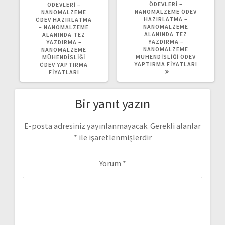
ÖDEVLERI –
ÖDEVLERI –
NANOMALZEME ÖDEV
NANOMALZEME
HAZIRLATMA –
ÖDEV HAZIRLATMA
NANOMALZEME
– NANOMALZEME
ALANINDA TEZ
ALANINDA TEZ
YAZDIRMA –
YAZDIRMA –
NANOMALZEME
NANOMALZEME
MÜHENDISLIĞI ÖDEV
MÜHENDISLIĞI
YAPTIRMA FIYATLARI
ÖDEV YAPTIRMA
FIYATLARI
Bir yanıt yazın
E-posta adresiniz yayınlanmayacak.
Gerekli alanlar
*
ile işaretlenmişlerdir
Yorum
*