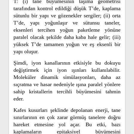
T: (i) tane büyümesinin taşıma geometrisi
tarafından kontrol edildiği düşük T’de, kaplama
sütunlu bir yapı ve gözenekler sergiler; (ii) orta
T’de, yapı yoğunlaşır ve sütunsu taneler,
eksenleri tercihen yoğun paketleme yönüne
paralel olacak şekilde daha kaba hale gelir; (iii)
yüksek T’de tamamen yoğun ve eş eksenli bir
yapı oluşur.
Şimdi, iyon kanallarının etkisiyle bu dokuyu
değiştirmek için iyon ışınları kullanılabilir.
Moleküler dinamik simülasyonları, daha az
sıçratma ve hasar nedeniyle ışına paralel yönlere
sahip kristallerin tercihli büyümesini tahmin
eder.
Kafes kusurları şeklinde depolanan enerji, tane
sınırlarının en çok zarar görmüş tanelere doğru
hareket etmesine yol açar. Bu etki, bazı
kaplamaların epitaksiyel büyümesini