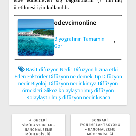
üretilmesi için kullanıldı.
odevcimonline
Biyografinin Tamamını
Gör
Basit difüzyon Nedir
Difüzyon hızına etki
Eden Faktörler
Difüzyon ne demek Tıp
Difüzyon
nedir Biyoloji
Difüzyon nedir kimya
Difüzyon
örnekleri
Glikoz kolaylaştırılmış difüzyon
Kolaylaştırılmış difüzyon nedir kısaca
ÖNCEKI
SONRAKI
ÖNCEKI:
SONRAKI:
YAZI:
YAZI:
İYON İMPLANTASYONU
SIMÜLASYONLAR –
– NANOMALZEME
NANOMALZEME
MÜHENDISLIĞI
MÜHENDISLIĞI