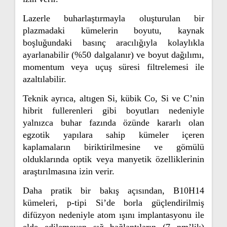
Lazerle buharlaştırmayla oluşturulan bir
plazmadaki kümelerin boyutu, kaynak
boşluğundaki basınç aracılığıyla kolaylıkla
ayarlanabilir (%50 dalgalanır) ve boyut dağılımı,
momentum veya uçuş süresi filtrelemesi ile
azaltılabilir.
Teknik ayrıca, altıgen Si, kübik Co, Si ve C’nin
hibrit fullerenleri gibi boyutları nedeniyle
yalnızca buhar fazında özünde kararlı olan
egzotik yapılara sahip kümeler içeren
kaplamaların biriktirilmesine ve gömülü
olduklarında optik veya manyetik özelliklerinin
araştırılmasına izin verir.
Daha pratik bir bakış açısından, B10H14
kümeleri, p-tipi Si’de borla güçlendirilmiş
difüzyon nedeniyle atom ışını implantasyonu ile
elde edilemeyen sığ bağlantıların (7 nm’lik)