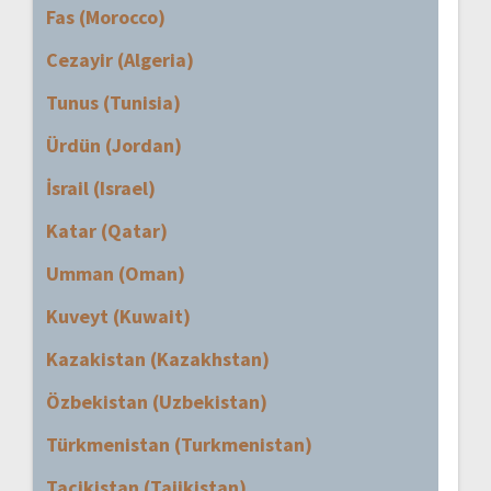
Fas (Morocco)
Cezayir (Algeria)
Tunus (Tunisia)
Ürdün (Jordan)
İsrail (Israel)
Katar (Qatar)
Umman (Oman)
Kuveyt (Kuwait)
Kazakistan (Kazakhstan)
Özbekistan (Uzbekistan)
Türkmenistan (Turkmenistan)
Tacikistan (Tajikistan)