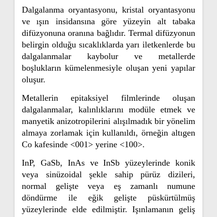
Dalgalanma oryantasyonu, kristal oryantasyonu
ve ışın insidansına göre yüzeyin alt tabaka
difüzyonuna oranına bağlıdır. Termal difüzyonun
belirgin olduğu sıcaklıklarda yarı iletkenlerde bu
dalgalanmalar kaybolur ve metallerde
boşlukların kümelenmesiyle oluşan yeni yapılar
oluşur.
Metallerin epitaksiyel filmlerinde oluşan
dalgalanmalar, kalınlıklarını modüle etmek ve
manyetik anizotropilerini alışılmadık bir yönelim
almaya zorlamak için kullanıldı, örneğin altıgen
Co kafesinde <001> yerine <100>.
InP, GaSb, InAs ve InSb yüzeylerinde konik
veya sinüzoidal şekle sahip pürüz dizileri,
normal gelişte veya eş zamanlı numune
döndürme ile eğik gelişte püskürtülmüş
yüzeylerinde elde edilmiştir. Işınlamanın geliş