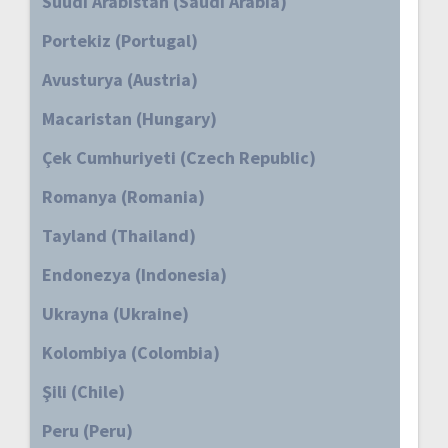
Suudi Arabistan (Saudi Arabia)
Portekiz (Portugal)
Avusturya (Austria)
Macaristan (Hungary)
Çek Cumhuriyeti (Czech Republic)
Romanya (Romania)
Tayland (Thailand)
Endonezya (Indonesia)
Ukrayna (Ukraine)
Kolombiya (Colombia)
Şili (Chile)
Peru (Peru)