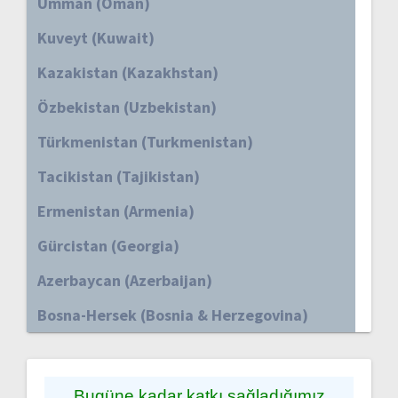
Umman (Oman)
Kuveyt (Kuwait)
Kazakistan (Kazakhstan)
Özbekistan (Uzbekistan)
Türkmenistan (Turkmenistan)
Tacikistan (Tajikistan)
Ermenistan (Armenia)
Gürcistan (Georgia)
Azerbaycan (Azerbaijan)
Bosna-Hersek (Bosnia & Herzegovina)
Bugüne kadar katkı sağladığımız