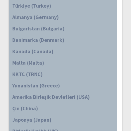
Türkiye (Turkey)
Almanya (Germany)
Bulgaristan (Bulgaria)
Danimarka (Denmark)
Kanada (Canada)
Malta (Malta)
KKTC (TRNC)
Yunanistan (Greece)
Amerika Birleşik Devletleri (USA)
Çin (China)
Japonya (Japan)