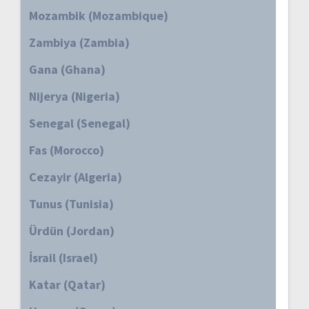
Mozambik (Mozambique)
Zambiya (Zambia)
Gana (Ghana)
Nijerya (Nigeria)
Senegal (Senegal)
Fas (Morocco)
Cezayir (Algeria)
Tunus (Tunisia)
Ürdün (Jordan)
İsrail (Israel)
Katar (Qatar)