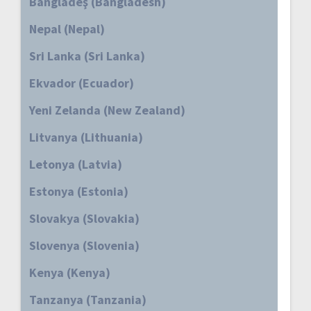
Bangladeş (Bangladesh)
Nepal (Nepal)
Sri Lanka (Sri Lanka)
Ekvador (Ecuador)
Yeni Zelanda (New Zealand)
Litvanya (Lithuania)
Letonya (Latvia)
Estonya (Estonia)
Slovakya (Slovakia)
Slovenya (Slovenia)
Kenya (Kenya)
Tanzanya (Tanzania)