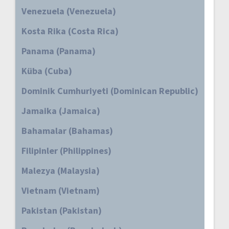
Venezuela (Venezuela)
Kosta Rika (Costa Rica)
Panama (Panama)
Küba (Cuba)
Dominik Cumhuriyeti (Dominican Republic)
Jamaika (Jamaica)
Bahamalar (Bahamas)
Filipinler (Philippines)
Malezya (Malaysia)
Vietnam (Vietnam)
Pakistan (Pakistan)