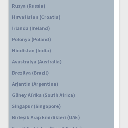
Rusya (Russia)
Hırvatistan (Croatia)
İrlanda (Ireland)
Polonya (Poland)
Hindistan (India)
Avustralya (Australia)
Brezilya (Brazil)
Arjantin (Argentina)
Güney Afrika (South Africa)
Singapur (Singapore)
Birleşik Arap Emirlikleri (UAE)