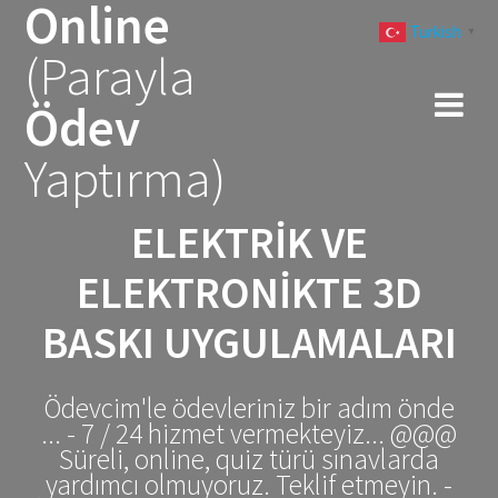
Online
Skip
Turkish
to
▼
(Parayla
content
Ödev
Yaptırma)
ELEKTRIK VE
ELEKTRONIKTE 3D
BASKI UYGULAMALARI
Ödevcim'le ödevleriniz bir adım önde
... - 7 / 24 hizmet vermekteyiz... @@@
Süreli, online, quiz türü sınavlarda
yardımcı olmuyoruz. Teklif etmeyin. -