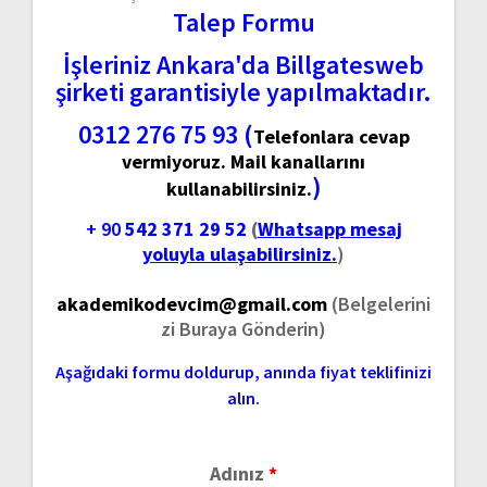
Talep Formu
İşleriniz Ankara'da Billgatesweb
şirketi garantisiyle yapılmaktadır.
0312 276 75 93 (
Telefonlara cevap
vermiyoruz. Mail kanallarını
)
kullanabilirsiniz.
+ 90
542 371 29 52
(
Whatsapp mesaj
yoluyla ulaşabilirsiniz.
)
akademikodevcim@gmail.com
(Belgelerini
zi Buraya Gönderin)
Aşağıdaki formu doldurup, anında fiyat teklifinizi
alın.
Adınız
*