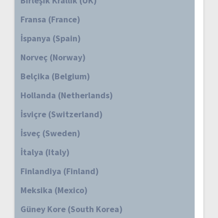
Birleşik Krallık (UK)
Fransa (France)
İspanya (Spain)
Norveç (Norway)
Belçika (Belgium)
Hollanda (Netherlands)
İsviçre (Switzerland)
İsveç (Sweden)
İtalya (Italy)
Finlandiya (Finland)
Meksika (Mexico)
Güney Kore (South Korea)