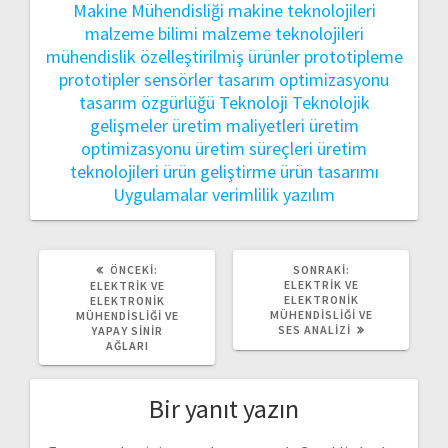
Makine Mühendisliği
makine teknolojileri
malzeme bilimi
malzeme teknolojileri
mühendislik
özelleştirilmiş ürünler
prototipleme
prototipler
sensörler
tasarım optimizasyonu
tasarım özgürlüğü
Teknoloji
Teknolojik
gelişmeler
üretim maliyetleri
üretim
optimizasyonu
üretim süreçleri
üretim
teknolojileri
ürün geliştirme
ürün tasarımı
Uygulamalar
verimlilik
yazılım
ÖNCEKI
SONRAKI
ÖNCEKI:
SONRAKI:
YAZI:
YAZI:
ELEKTRIK VE
ELEKTRIK VE
ELEKTRONIK
ELEKTRONIK
MÜHENDISLIĞI VE
MÜHENDISLIĞI VE
SES ANALIZI
YAPAY SINIR
AĞLARI
Bir yanıt yazın