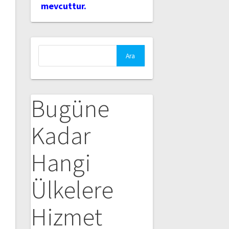
mevcuttur.
Arama:
Bugüne
Kadar
Hangi
Ülkelere
Hizmet