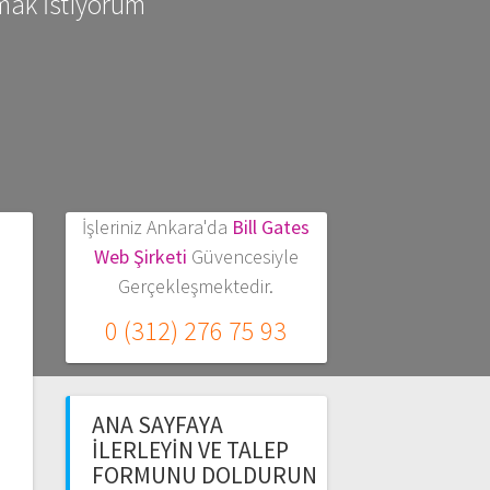
mak İstiyorum
İşleriniz Ankara'da
Bill Gates
Web Şirketi
Güvencesiyle
Gerçekleşmektedir.
0 (312) 276 75 93
ANA SAYFAYA
İLERLEYIN VE TALEP
FORMUNU DOLDURUN