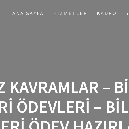
ANA SAYFA
HIZMETLER
KADRO
 KAVRAMLAR – B
RI ÖDEVLERI – BI
LERI ÖDEV HAZIRL