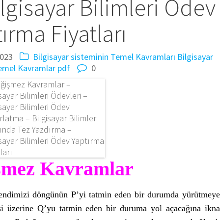
lgisayar Bilimleri Ödev
ırma Fiyatları
2023
Bilgisayar sisteminin Temel Kavramları
Bilgisayar
emel Kavramlar pdf
0
şmez Kavramlar
kendimizi döngünün P’yi tatmin eden bir durumda yürütmeye
i üzerine Q’yu tatmin eden bir duruma yol açacağına ikna