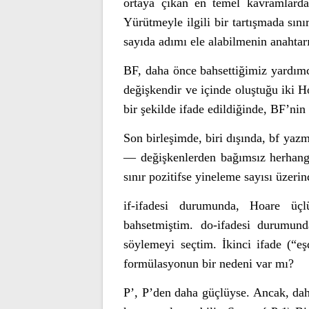
ortaya çıkan en temel kavramlardan
Yürütmeyle ilgili bir tartışmada sın
sayıda adımı ele alabilmenin anahtarı
BF, daha önce bahsettiğimiz yardımc
değişkendir ve içinde oluştuğu iki 
bir şekilde ifade edildiğinde, BF’nin
Son birleşimde, biri dışında, bf yazm
— değişkenlerden bağımsız herhangi b
sınır pozitifse yineleme sayısı üzerin
if-ifadesi durumunda, Hoare üç
bahsetmiştim. do-ifadesi durumund
söylemeyi seçtim. İkinci ifade (“eş
formülasyonun bir nedeni var mı?
P’, P’den daha güçlüyse. Ancak, dah