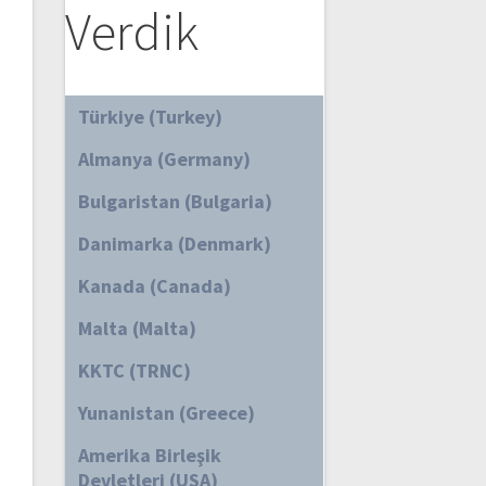
Verdik
Türkiye (Turkey)
Almanya (Germany)
Bulgaristan (Bulgaria)
Danimarka (Denmark)
Kanada (Canada)
Malta (Malta)
KKTC (TRNC)
Yunanistan (Greece)
Amerika Birleşik
Devletleri (USA)