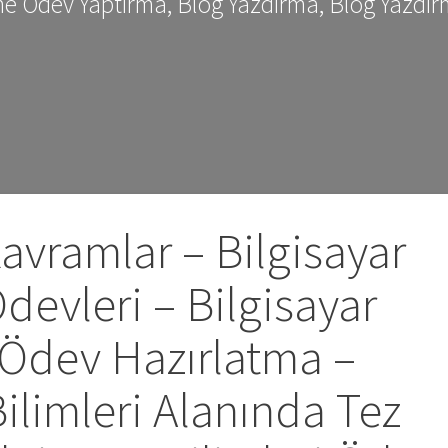
me Ödev Yaptırma, Blog Yazdırma, Blog Yazdır
vramlar – Bilgisayar
Ödevleri – Bilgisayar
i Ödev Hazırlatma –
Bilimleri Alanında Tez