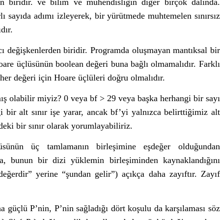
 biridir. ve bilim ve mühendisliğin diğer birçok dalında.
ırlı sayıda adımı izleyerek, bir yürütmede muhtemelen sınırsız
dır.
ı değişkenlerden biridir. Programda oluşmayan mantıksal bir
Hoare üçlüsünün boolean değeri buna bağlı olmamalıdır. Farklı
 her değeri için Hoare üçlüleri doğru olmalıdır.
ış olabilir miyiz? 0 veya bf > 29 veya başka herhangi bir sayı
ir alt sınır işe yarar, ancak bf’yi yalnızca belirttiğimiz alt
deki bir sınır olarak yorumlayabiliriz.
lüsünün üç tamlamanın birleşimine eşdeğer olduğundan
a, bunun bir dizi yüklemin birleşiminden kaynaklandığını
değerdir” yerine “şundan gelir”) açıkça daha zayıftır. Zayıf
a güçlü P’nin, P’nin sağladığı dört koşulu da karşılaması söz