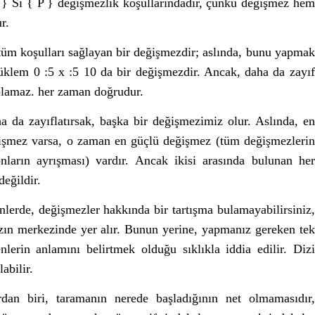
 } Si { P } değişmezlik koşullarındadır, çünkü değişmez hem
r.
 tüm koşulları sağlayan bir değişmezdir; aslında, bunu yapmak
yüklem 0 :5 x :5 10 da bir değişmezdir. Ancak, daha da zayıf
 olamaz. her zaman doğrudur.
 da zayıflatırsak, başka bir değişmezimiz olur. Aslında, en
ğişmez varsa, o zaman en güçlü değişmez (tüm değişmezlerin
nların ayrışması) vardır. Ancak ikisi arasında bulunan her
eğildir.
nlerde, değişmezler hakkında bir tartışma bulamayabilirsiniz,
zın merkezinde yer alır. Bunun yerine, yapmanız gereken tek
lerin anlamını belirtmek olduğu sıklıkla iddia edilir. Dizi
abilir.
rdan biri, taramanın nerede başladığının net olmamasıdır,