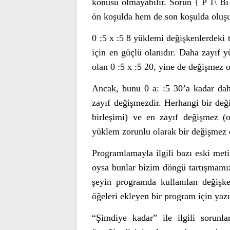
konusu olmayabilir. Sorun { P 1\ Bi
ön koşulda hem de son koşulda oluşu
0 :5 x :5 8 yüklemi değişkenlerdeki
için en güçlü olanıdır. Daha zayıf 
olan 0 :5 x :5 20, yine de değişmez
Ancak, bunu 0 a: :5 30’a kadar daha
zayıf değişmezdir. Herhangi bir de
birleşimi) ve en zayıf değişmez (o
yüklem zorunlu olarak bir değişmez d
Programlamayla ilgili bazı eski meti
oysa bunlar bizim döngü tartışmamı
şeyin programda kullanılan değişken
öğeleri ekleyen bir program için yazıl
“Şimdiye kadar” ile ilgili sorunla