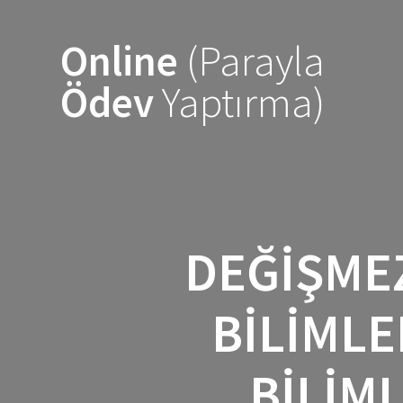
Skip
to
Online
(Parayla
content
Ödev
Yaptırma)
DEĞIŞMEZ
BILIMLE
BILIM