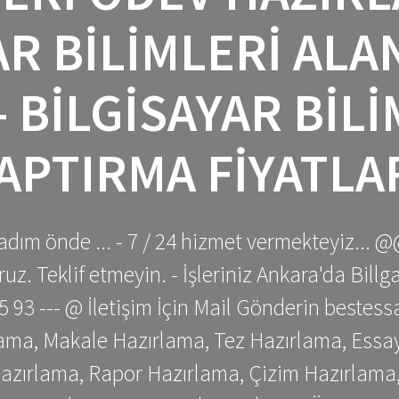
AR BILIMLERI ALA
 BILGISAYAR BIL
APTIRMA FIYATLA
adım önde ... - 7 / 24 hizmet vermekteyiz... @
z. Teklif etmeyin. - İşleriniz Ankara'da Bill
 75 93 --- @ İletişim İçin Mail Gönderin be
ama, Makale Hazırlama, Tez Hazırlama, Essay
azırlama, Rapor Hazırlama, Çizim Hazırlama,