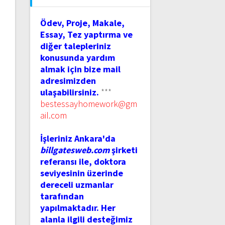
Ödev, Proje, Makale,
Essay, Tez yaptırma ve
diğer talepleriniz
konusunda yardım
almak için bize mail
adresimizden
ulaşabilirsiniz.
***
bestessayhomework@gm
ail.com
İşleriniz Ankara'da
billgatesweb.com
şirketi
referansı ile, doktora
seviyesinin üzerinde
dereceli uzmanlar
tarafından
yapılmaktadır. Her
alanla ilgili desteğimiz