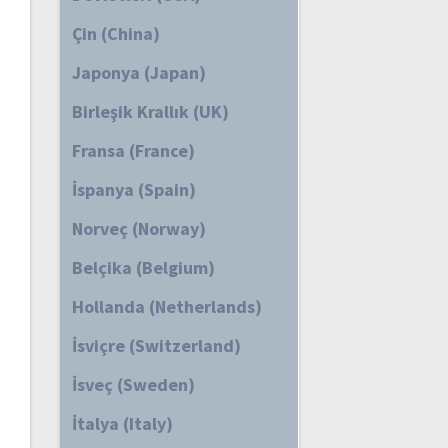
Çin (China)
Japonya (Japan)
Birleşik Krallık (UK)
Fransa (France)
İspanya (Spain)
Norveç (Norway)
Belçika (Belgium)
Hollanda (Netherlands)
İsviçre (Switzerland)
İsveç (Sweden)
İtalya (Italy)