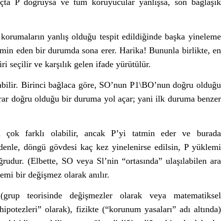
gıçta P doğruysa ve tüm koruyucular yanlışsa, son bağlaşık
orumaların yanlış olduğu tespit edildiğinde başka yineleme
min eden bir durumda sona erer. Harika! Bununla birlikte, en
i seçilir ve karşılık gelen ifade yürütülür.
abilir. Birinci bağlaca göre, SO’nun P1\BO’nun doğru olduğu
rar doğru olduğu bir duruma yol açar; yani ilk duruma benzer
çok farklı olabilir, ancak P’yi tatmin eder ve burada
denle, döngü gövdesi kaç kez yinelenirse edilsin, P yüklemi
ğrudur. (Elbette, SO veya Sl’nin “ortasında” ulaşılabilen ara
emi bir değişmez olarak anılır.
grup teorisinde değişmezler olarak veya matematiksel
ipotezleri” olarak), fizikte (“korunum yasaları” adı altında)