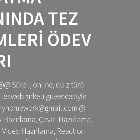
NINDA TEZ
IMLERI ÖDEV
RI
@@ Süreli, online, quiz türü
gatesweb şirketi güvencesiyle
stessayhomework@gmail.com @
 Hazırlama, Çeviri Hazırlama,
 Video Hazırlama, Reaction