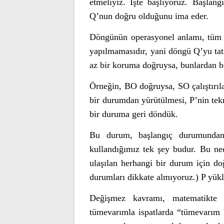
etmeliyiz. İşte başlıyoruz. Başlan
Q’nun doğru olduğunu ima eder.
Döngünün operasyonel anlamı, tüm k
yapılmamasıdır, yani döngü Q’yu tat
az bir koruma doğruysa, bunlardan bir
Örneğin, BO doğruysa, SO çalıştırıl
bir durumdan yürütülmesi, P’nin tek
bir duruma geri döndük.
Bu durum, başlangıç durumundan 
kullandığımız tek şey budur. Bu ne
ulaşılan herhangi bir durum için do
durumları dikkate almıyoruz.) P yükl
Değişmez kavramı, matematikte (
tümevarımla ispatlarda “tümevarım h