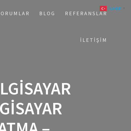
Turkish
▼
YORUMLAR
BLOG
REFERANSLAR
İLETIŞIM
ILGISAYAR
LGISAYAR
ATMA –