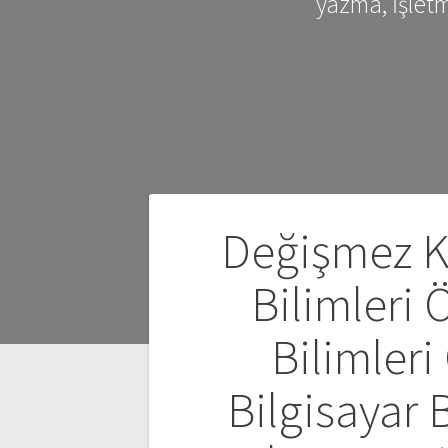
yazma, İşlet
Yazı
Değişmez Ka
gezinmesi
Bilimleri 
Bilimler
Bilgisayar 