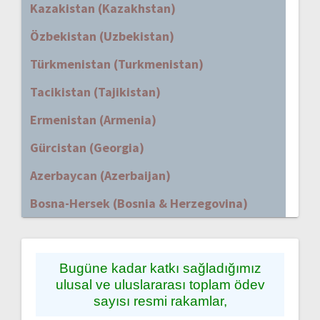
Kazakistan (Kazakhstan)
Özbekistan (Uzbekistan)
Türkmenistan (Turkmenistan)
Tacikistan (Tajikistan)
Ermenistan (Armenia)
Gürcistan (Georgia)
Azerbaycan (Azerbaijan)
Bosna-Hersek (Bosnia & Herzegovina)
Bugüne kadar katkı sağladığımız
ulusal ve uluslararası toplam ödev
sayısı resmi rakamlar,