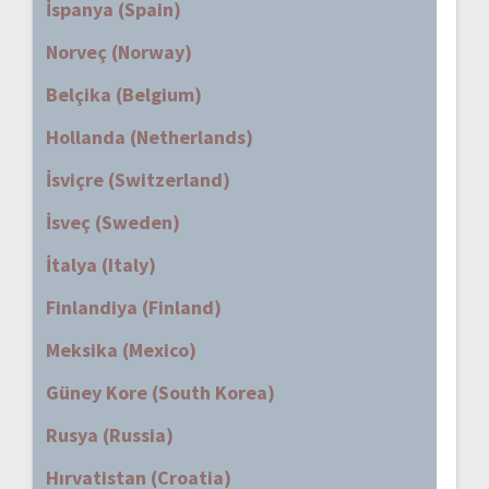
İspanya (Spain)
Norveç (Norway)
Belçika (Belgium)
Hollanda (Netherlands)
İsviçre (Switzerland)
İsveç (Sweden)
İtalya (Italy)
Finlandiya (Finland)
Meksika (Mexico)
Güney Kore (South Korea)
Rusya (Russia)
Hırvatistan (Croatia)