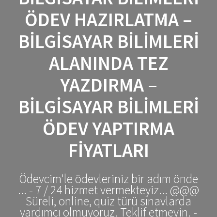
ÖDEV HAZIRLATMA –
BILGISAYAR BILIMLERI
ALANINDA TEZ
YAZDIRMA –
BILGISAYAR BILIMLERI
ÖDEV YAPTIRMA
FIYATLARI
Ödevcim'le ödevleriniz bir adım önde
... - 7 / 24 hizmet vermekteyiz... @@@
Süreli, online, quiz türü sınavlarda
yardımcı olmuyoruz. Teklif etmeyin. -