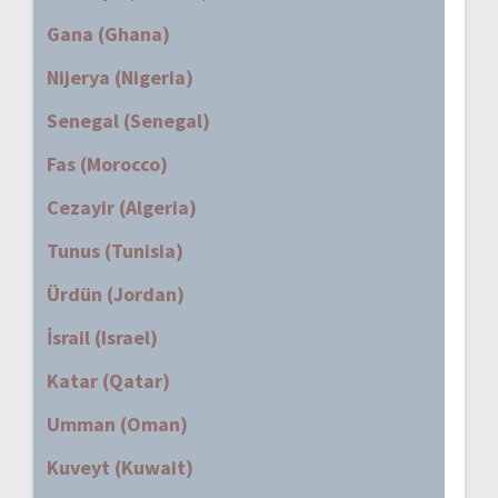
Gana (Ghana)
Nijerya (Nigeria)
Senegal (Senegal)
Fas (Morocco)
Cezayir (Algeria)
Tunus (Tunisia)
Ürdün (Jordan)
İsrail (Israel)
Katar (Qatar)
Umman (Oman)
Kuveyt (Kuwait)