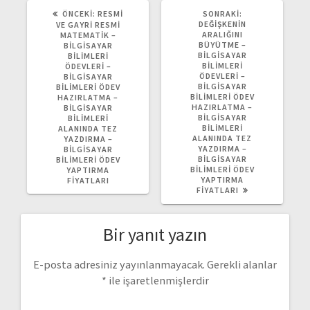
ÖNCEKI
SONRAKI
ÖNCEKI:
RESMI
SONRAKI:
YAZI:
YAZI:
DEĞIŞKENIN
VE GAYRI RESMI
ARALIĞINI
MATEMATIK –
BÜYÜTME –
BILGISAYAR
BILGISAYAR
BILIMLERI
BILIMLERI
ÖDEVLERI –
ÖDEVLERI –
BILGISAYAR
BILGISAYAR
BILIMLERI ÖDEV
BILIMLERI ÖDEV
HAZIRLATMA –
HAZIRLATMA –
BILGISAYAR
BILGISAYAR
BILIMLERI
BILIMLERI
ALANINDA TEZ
ALANINDA TEZ
YAZDIRMA –
YAZDIRMA –
BILGISAYAR
BILGISAYAR
BILIMLERI ÖDEV
BILIMLERI ÖDEV
YAPTIRMA
YAPTIRMA
FIYATLARI
FIYATLARI
Bir yanıt yazın
E-posta adresiniz yayınlanmayacak.
Gerekli alanlar
*
ile işaretlenmişlerdir