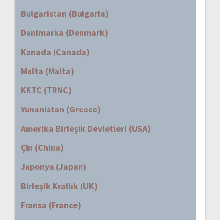
Bulgaristan (Bulgaria)
Danimarka (Denmark)
Kanada (Canada)
Malta (Malta)
KKTC (TRNC)
Yunanistan (Greece)
Amerika Birleşik Devletleri (USA)
Çin (China)
Japonya (Japan)
Birleşik Krallık (UK)
Fransa (France)