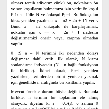
olmayı tercih ediyoruz çünkü bu, noktaların ön
ve son koşullarını bulmamıza izin verir: ön koşul
P 1\ n =f’dir. N ve önkoşul P;:+l· Bu önkoşulun
biraz yeniden yazılması x = n2 + 2n + 1’i verir.
Bunu x = n2 önkoşulu ile karşılaştırmak,
noktalar için x == x + 2n + 1 ifadesini
değiştirmemizi önerir veya, çarpma olmadan
yapılır.
0 ·:S n – N terimini iki nedenden dolayı
değişmeze dahil ettik. İlk olarak, N kısmı
sonlandırma ihtiyacıdır (N – n bağlı fonksiyonu
ile birlikte). İkinci olarak, P;:+l yeniden
yazılırken, terimlerden birini yeniden yazmak
için genellikle n aralığında bir kısıtlama yapılır.
Mevcut örnekte durum böyle değildi. Bununla
birlikte, n terimin bir toplamını ele almış
olsaydık, diyelim ki s = 01/(i), o zaman 0
olgusunu s = L:=Of(i)’yi s = L:,:-01f(i) + olarak