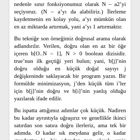
nedenle sınır fonksiyonumuz olarak N – a2’yi
seçiyoruz. (N – a’yı da alabiliriz.) İlerleme
kaydetmenin en kolay yolu, a’yı mümkün olan
en az miktarda artırmak, yani a’yı 1 artırmaktır.
Bu tekniğe son örneğimiz doğrusal arama olarak
adlandırılır. Verilen, doğru olan en az bir öğe
içeren b[O..N – 1], N > 0 boolean dizisidir.
true’nun ilk geçtiği yeri bulun; yani, b[j]’nin
doğru olduğu en küçük doğal sayıyı j
değişkeninde saklayacak bir program yazın. Bir
formülde minimizasyon, j’den küçük tüm i’ler
için b[j]’nin doğru ve b[i]’nin yanlış olduğu
yazılarak ifade edilir.
Bu ispatta attığımız adımlar çok küçük. Nadiren
bu kadar ayrıntıyla uğraşırız ve genellikle ikinci
satırdan son satıra doğru ilerleriz, ama tek bir
adımda. O kadar sık meydana gelir, o kadar