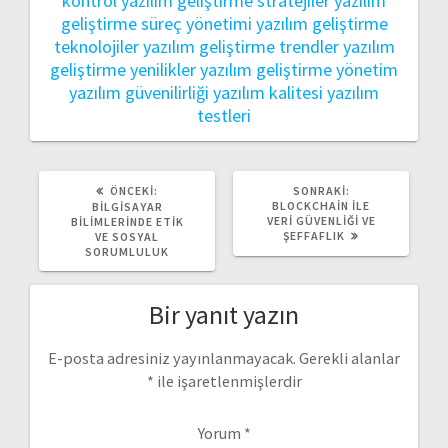
kontrol
yazılım geliştirme stratejiler
yazılım
geliştirme süreç yönetimi
yazılım geliştirme
teknolojiler
yazılım geliştirme trendler
yazılım
geliştirme yenilikler
yazılım geliştirme yönetim
yazılım güvenilirliği
yazılım kalitesi
yazılım
testleri
ÖNCEKI
SONRAKI
ÖNCEKI:
SONRAKI:
YAZI:
YAZI:
BLOCKCHAIN ILE
BILGISAYAR
VERI GÜVENLIĞI VE
BILIMLERINDE ETIK
ŞEFFAFLIK
VE SOSYAL
SORUMLULUK
Bir yanıt yazın
E-posta adresiniz yayınlanmayacak.
Gerekli alanlar
*
ile işaretlenmişlerdir
Yorum
*