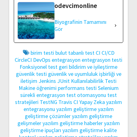
odevcimonline
Biyografinin Tamamını
Gör
birim testi
bulut tabanlı test
CI
CI/CD
CircleCI
DevOps
entegrasyon
entegrasyon testi
Fonksiyonel test
geri bildirim ve iyileştirme
güvenlik testi
güvenlik ve uyumluluk
işbirliği ve
iletişim
Jenkins
JUnit
Kullanılabilirlik Testi
Makine öğrenimi
performans testi
Selenium
sürekli entegrasyon
test otomasyonu
test
stratejileri
TestNG
Travis CI
Yapay Zeka
yazılım
entegrasyonu
yazılım geliştirme
yazılım
geliştirme çözümler
yazılım geliştirme
gelişmeler
yazılım geliştirme haberler
yazılım
geliştirme ipuçları
yazılım geliştirme kalite