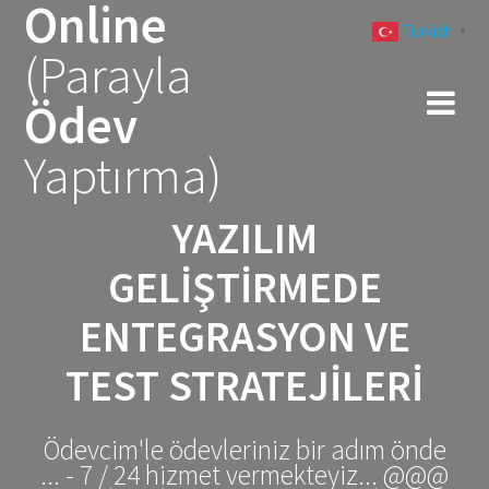
Online
Skip
Turkish
to
▼
(Parayla
content
Ödev
Yaptırma)
YAZILIM
GELIŞTIRMEDE
ENTEGRASYON VE
TEST STRATEJILERI
Ödevcim'le ödevleriniz bir adım önde
... - 7 / 24 hizmet vermekteyiz... @@@