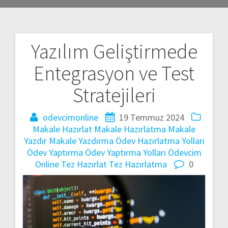
Yazılım Geliştirmede
Yazı
Entegrasyon ve Test
gezinmesi
Stratejileri
odevcimonline
19 Temmuz 2024
Makale Hazırlat
Makale Hazırlatma
Makale
Yazdır
Makale Yazdırma
Ödev Hazırlatma Yolları
Ödev Yaptırma
Ödev Yaptırma Yolları
Ödevcim
Online
Tez Hazırlat
Tez Hazırlatma
0