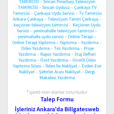
TAMİRCİSİ
–
Sincan Pınarbaşı Televizyon
TAMİRCİSİ
–
Sincan Uyducu
–
Çankaya TV
Tamircisi
–
Çankaya Uydu Servisi
–
Tv Tamircisi
Ankara Çankaya
–
Televizyon Tamiri Çankaya
–
keçiören televizyon tamircisi
–
Keçiören Uydu
Servisi
–
yenimahalle televizyon tamircisi
–
yenimahalle uydu servisi
–
Online Terapi
–
Online Terapi Yaptırma
–
Yaptırma
–
Yazdırma
–
Ödev Yazdırma
–
Tez Yazdırma
–
Proje
Yazdırma
–
Rapor Yazdırma
–
Staj Defteri
Yazdırma
–
Özet Yazdırma
–
Ücretli Ödev
Yaptırma Sitesi
–
İlden İle Nakliyat
–
Evden Eve
Nakliyat
–
Şehirler Arası Nakliyat
–
Dergi
Makalesi Yazdırma
*
işareti olan alanlar zorunludur
Talep Formu
İşleriniz Ankara'da Billgatesweb