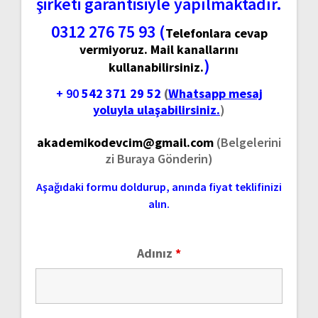
şirketi garantisiyle yapılmaktadır.
0312 276 75 93 (
Telefonlara cevap
vermiyoruz. Mail kanallarını
)
kullanabilirsiniz.
+ 90
542 371 29 52
(
Whatsapp mesaj
yoluyla ulaşabilirsiniz.
)
akademikodevcim@gmail.com
(Belgelerini
zi Buraya Gönderin)
Aşağıdaki formu doldurup, anında fiyat teklifinizi
alın.
Adınız
*