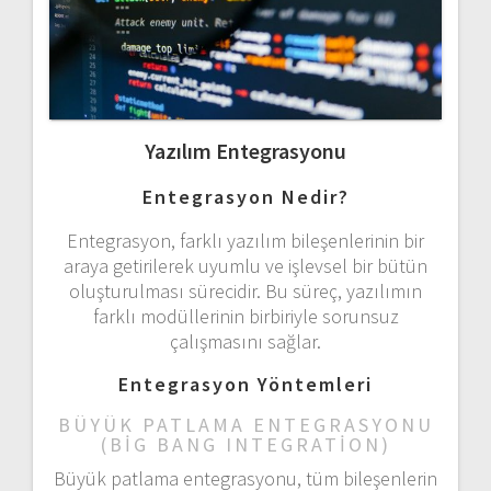
Yazılım Entegrasyonu
Entegrasyon Nedir?
Entegrasyon, farklı yazılım bileşenlerinin bir
araya getirilerek uyumlu ve işlevsel bir bütün
oluşturulması sürecidir. Bu süreç, yazılımın
farklı modüllerinin birbiriyle sorunsuz
çalışmasını sağlar.
Entegrasyon Yöntemleri
BÜYÜK PATLAMA ENTEGRASYONU
(BIG BANG INTEGRATION)
Büyük patlama entegrasyonu, tüm bileşenlerin