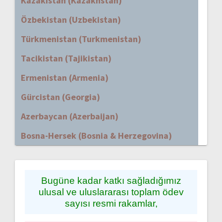
Kazakistan (Kazakhstan)
Özbekistan (Uzbekistan)
Türkmenistan (Turkmenistan)
Tacikistan (Tajikistan)
Ermenistan (Armenia)
Gürcistan (Georgia)
Azerbaycan (Azerbaijan)
Bosna-Hersek (Bosnia & Herzegovina)
Bugüne kadar katkı sağladığımız
ulusal ve uluslararası toplam ödev
sayısı resmi rakamlar,