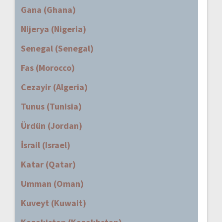
Gana (Ghana)
Nijerya (Nigeria)
Senegal (Senegal)
Fas (Morocco)
Cezayir (Algeria)
Tunus (Tunisia)
Ürdün (Jordan)
İsrail (Israel)
Katar (Qatar)
Umman (Oman)
Kuveyt (Kuwait)