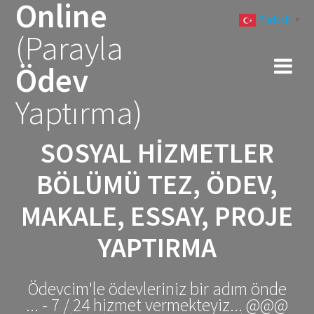
Online
Skip
Turkish
to
▼
(Parayla
content
Ödev
Yaptırma)
SOSYAL HIZMETLER
BÖLÜMÜ TEZ, ÖDEV,
MAKALE, ESSAY, PROJE
YAPTIRMA
Ödevcim'le ödevleriniz bir adım önde
... - 7 / 24 hizmet vermekteyiz... @@@