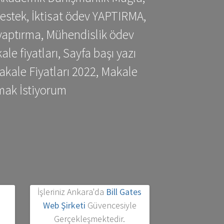
estek, İktisat ödev YAPTIRMA,
yaptırma, Mühendislik ödev
 fiyatları, Sayfa başı yazı
kale Fiyatları 2022, Makale
mak İstiyorum
İşleriniz Ankara'da
Bill Gates
Web Şirketi
Güvencesiyle
Gerçekleşmektedir.