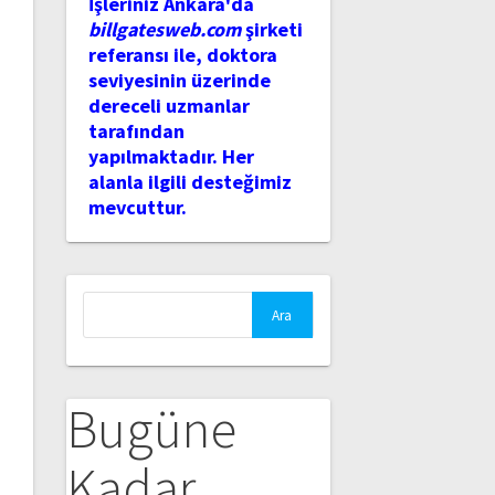
İşleriniz Ankara'da
billgatesweb.com
şirketi
referansı ile, doktora
seviyesinin üzerinde
dereceli uzmanlar
tarafından
yapılmaktadır. Her
alanla ilgili desteğimiz
mevcuttur.
Arama:
Bugüne
Kadar