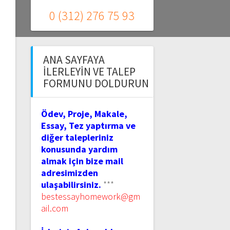
0 (312) 276 75 93
ANA SAYFAYA
İLERLEYIN VE TALEP
FORMUNU DOLDURUN
Ödev, Proje, Makale,
Essay, Tez yaptırma ve
diğer talepleriniz
konusunda yardım
almak için bize mail
adresimizden
ulaşabilirsiniz.
***
bestessayhomework@gm
ail.com