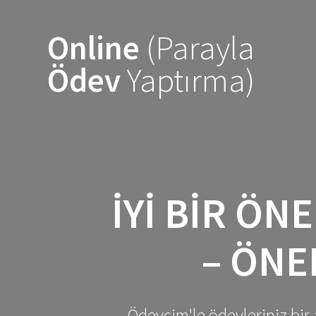
Skip
to
Online
(Parayla
content
Ödev
Yaptırma)
İYI BIR ÖN
– ÖNE
Ödevcim'le ödevleriniz bir 