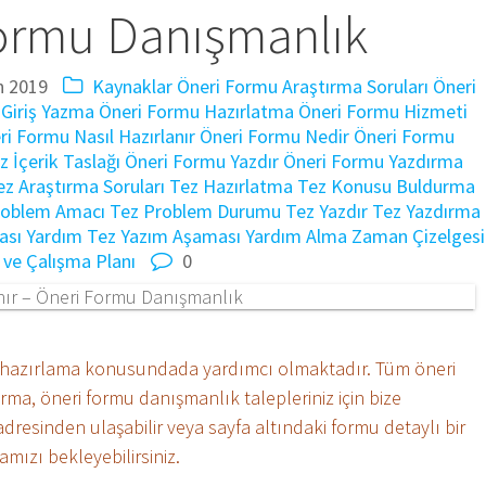
ormu Danışmanlık
n 2019
Kaynaklar
Öneri Formu Araştırma Soruları
Öneri
Giriş Yazma
Öneri Formu Hazırlatma
Öneri Formu Hizmeti
ri Formu Nasıl Hazırlanır
Öneri Formu Nedir
Öneri Formu
 İçerik Taslağı
Öneri Formu Yazdır
Öneri Formu Yazdırma
ez Araştırma Soruları
Tez Hazırlatma
Tez Konusu Buldurma
roblem Amacı
Tez Problem Durumu
Tez Yazdır
Tez Yazdırma
ası Yardım
Tez Yazım Aşaması Yardım Alma
Zaman Çizelgesi
ve Çalışma Planı
0
u hazırlama konusundada yardımcı olmaktadır. Tüm öneri
ma, öneri formu danışmanlık talepleriniz için bize
adresinden ulaşabilir veya sayfa altındaki formu detaylı bir
mızı bekleyebilirsiniz.