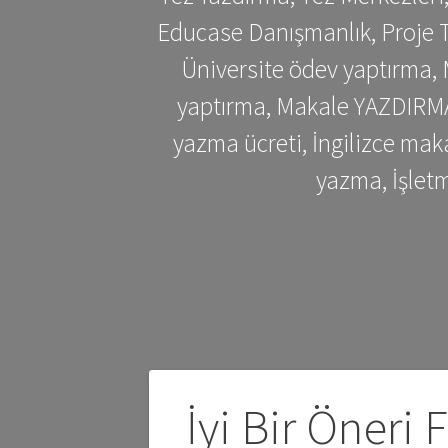
Educase Danışmanlık, Proje T
Üniversite ödev yaptırma,
yaptırma, Makale YAZDIRMA 
yazma ücreti, İngilizce ma
yazma, İşlet
Yazı
İyi Bir Öneri 