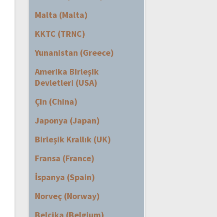
Malta (Malta)
KKTC (TRNC)
Yunanistan (Greece)
Amerika Birleşik
Devletleri (USA)
Çin (China)
Japonya (Japan)
Birleşik Krallık (UK)
Fransa (France)
İspanya (Spain)
Norveç (Norway)
Belçika (Belgium)