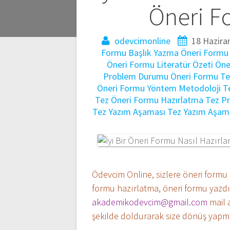
gezinmesi
Öneri F
odevcimonline
18 Hazira
Formu Başlık Yazma
Öneri Formu 
Öneri Formu Literatür Özeti
Öne
Problem Durumu
Öneri Formu Tez
Öneri Formu Yöntem Metodoloji
T
Tez Öneri Formu Hazırlatma
Tez P
Tez Yazım Aşaması
Tez Yazım Aşam
Ödevcim Online, sizlere öneri form
formu hazırlatma, öneri formu yazdır
akademikodevcim@gmail.com
mail 
şekilde doldurarak size dönüş yapma