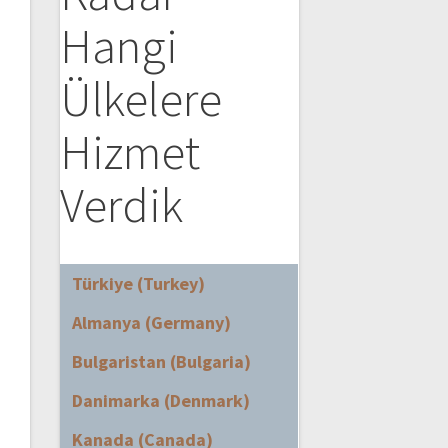
Hangi
Ülkelere
Hizmet
Verdik
Türkiye (Turkey)
Almanya (Germany)
Bulgaristan (Bulgaria)
Danimarka (Denmark)
Kanada (Canada)