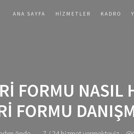
ANA SAYFA
HIZMETLER
KADRO
ERI FORMU NASIL
RI FORMU DANIŞ
adım önde ... - 7 / 24 hizmet vermekteyiz... @