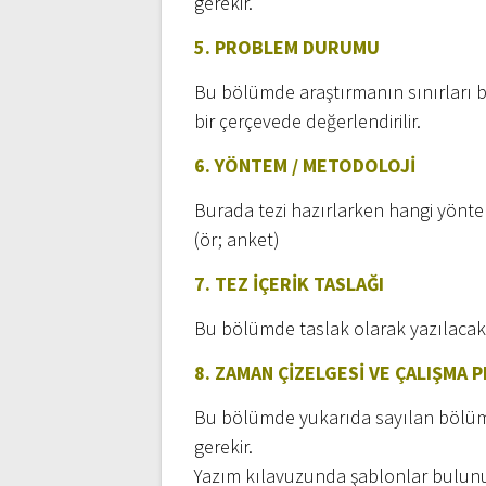
gerekir.
5. PROBLEM DURUMU
Bu bölümde araştırmanın sınırları be
bir çerçevede değerlendirilir.
6. YÖNTEM /
METODOLOJİ
Burada tezi hazırlarken hangi yöntem
(ör; anket)
7. TEZ İÇERİK TASLAĞI
Bu bölümde taslak olarak yazılacak t
8. ZAMAN ÇİZELGESİ VE ÇALIŞMA P
Bu bölümde yukarıda sayılan bölümle
gerekir.
Yazım kılavuzunda şablonlar bulunur 