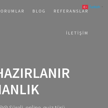
Turkish
▼
YORUMLAR
BLOG
REFERANSLAR
İLETIŞIM
 HAZIRLANIR
MANLIK
@@ Süreli, online, quiz türü