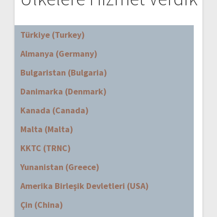
Türkiye (Turkey)
Almanya (Germany)
Bulgaristan (Bulgaria)
Danimarka (Denmark)
Kanada (Canada)
Malta (Malta)
KKTC (TRNC)
Yunanistan (Greece)
Amerika Birleşik Devletleri (USA)
Çin (China)