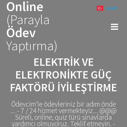
Online
Skip
Turkish
to
▼
(Parayla
content
Ödev
Yaptırma)
ELEKTRIK VE
ELEKTRONIKTE GÜÇ
FAKTÖRÜ İYILEŞTIRME
Ödevcim'le ödevleriniz bir adım önde
... - 7 / 24 hizmet vermekteyiz... @@@
Süreli, online, quiz türü sınavlarda
yardımcı olmuyoruz. Teklif etmeyin. -