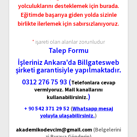
yolculuklarını desteklemek için burada.
Eğitimde başarıya giden yolda sizinle
birlikte ilerlemek için sabırsızlanıyoruz.
*
işareti olan alanlar zorunludur
Talep Formu
İşleriniz Ankara'da Billgatesweb
şirketi garantisiyle yapılmaktadır.
0312 276 75 93 (
Telefonlara cevap
vermiyoruz. Mail kanallarını
)
kullanabilirsiniz.
+ 90
542 371 29 52
(
Whatsapp mesaj
yoluyla ulaşabilirsiniz.
)
akademikodevcim@gmail.com
(Belgelerini
zi Buraya Gönderin)