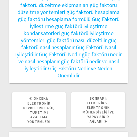
faktörü düzeltme ekipmanları
güç faktörü
düzeltme yöntemleri
güç faktörü hesaplama
güç faktörü hesaplama formülü
Güç Faktörü
İyileştirme
güç faktörü iyileştirme
kondansatörleri
güç faktörü iyileştirme
yöntemleri
güç faktörü nasıl düzeltilir
güç
faktörü nasıl hesaplanır
Güç Faktörü Nasıl
İyileştirilir
Güç Faktörü Nedir
güç faktörü nedir
ve nasıl hesaplanır
güç faktörü nedir ve nasıl
iyileştirilir
Güç Faktörü Nedir ve Neden
Önemlidir
ÖNCEKI
SONRAKI
ÖNCEKI:
SONRAKI:
YAZI:
YAZI:
ELEKTRIK VE
ELEKTRONIK
ELEKTRONIK
DEVRELERDE GÜÇ
MÜHENDISLIĞI VE
TÜKETIMI
YAPAY SINIR
AZALTMA
AĞLARI
YÖNTEMLERI