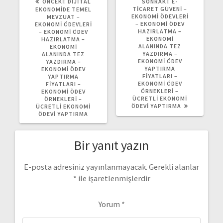
ÖNCEKI
SONRAKI
ÖNCEKI:
DIJITAL
SONRAKI:
E-
YAZI:
YAZI:
TICARET GÜVENI –
EKONOMIDE TEMEL
EKONOMI ÖDEVLERI
MEVZUAT –
– EKONOMI ÖDEV
EKONOMI ÖDEVLERI
HAZIRLATMA –
– EKONOMI ÖDEV
EKONOMI
HAZIRLATMA –
ALANINDA TEZ
EKONOMI
YAZDIRMA –
ALANINDA TEZ
EKONOMI ÖDEV
YAZDIRMA –
YAPTIRMA
EKONOMI ÖDEV
FIYATLARI –
YAPTIRMA
EKONOMI ÖDEV
FIYATLARI –
ÖRNEKLERI –
EKONOMI ÖDEV
ÜCRETLI EKONOMI
ÖRNEKLERI –
ÖDEVI YAPTIRMA
ÜCRETLI EKONOMI
ÖDEVI YAPTIRMA
Bir yanıt yazın
E-posta adresiniz yayınlanmayacak.
Gerekli alanlar
*
ile işaretlenmişlerdir
Yorum
*