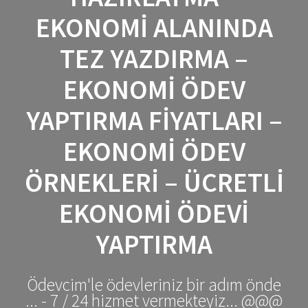
EKONOMI ALANINDA
TEZ YAZDIRMA –
EKONOMI ÖDEV
YAPTIRMA FIYATLARI –
EKONOMI ÖDEV
ÖRNEKLERI – ÜCRETLI
EKONOMI ÖDEVI
YAPTIRMA
Ödevcim'le ödevleriniz bir adım önde
... - 7 / 24 hizmet vermekteyiz... @@@