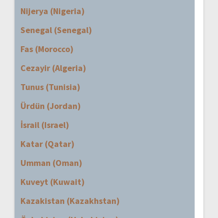
Nijerya (Nigeria)
Senegal (Senegal)
Fas (Morocco)
Cezayir (Algeria)
Tunus (Tunisia)
Ürdün (Jordan)
İsrail (Israel)
Katar (Qatar)
Umman (Oman)
Kuveyt (Kuwait)
Kazakistan (Kazakhstan)