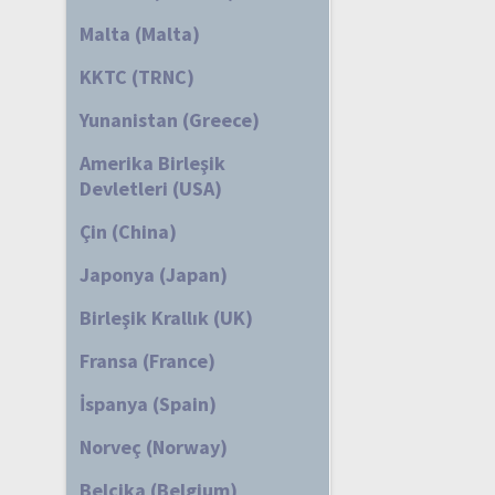
Malta (Malta)
KKTC (TRNC)
Yunanistan (Greece)
Amerika Birleşik
Devletleri (USA)
Çin (China)
Japonya (Japan)
Birleşik Krallık (UK)
Fransa (France)
İspanya (Spain)
Norveç (Norway)
Belçika (Belgium)