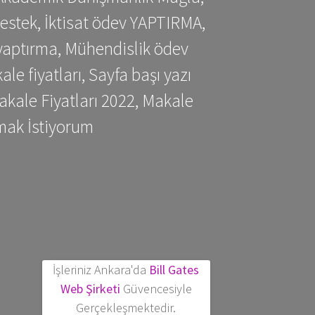
estek, İktisat ödev YAPTIRMA,
yaptırma, Mühendislik ödev
 fiyatları, Sayfa başı yazı
kale Fiyatları 2022, Makale
mak İstiyorum
İşleriniz Ankara'da
Bill Gates
Web Şirketi
Güvencesiyle
Gerçekleşmektedir.