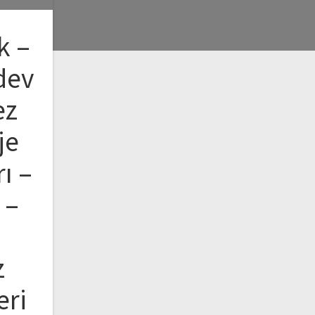
k –
dev
ez
je
ı –
 –
z
eri