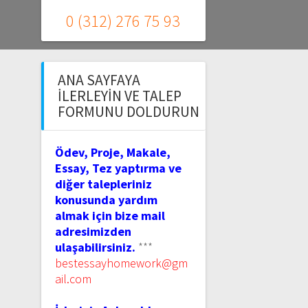
0 (312) 276 75 93
ANA SAYFAYA
İLERLEYIN VE TALEP
FORMUNU DOLDURUN
Ödev, Proje, Makale,
Essay, Tez yaptırma ve
diğer talepleriniz
konusunda yardım
almak için bize mail
adresimizden
ulaşabilirsiniz.
***
bestessayhomework@gm
ail.com