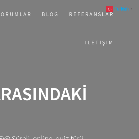
Turkish
▼
YORUMLAR
BLOG
REFERANSLAR
İLETIŞIM
ARASINDAKI
@@ Süreli, online, quiz türü