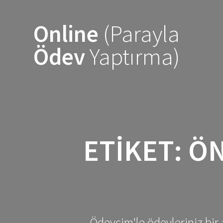
Skip
to
Online
(Parayla
content
Ödev
Yaptırma)
ETIKET:
ÖN
Ödevcim'le ödevleriniz bir 