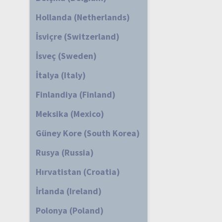
Hollanda (Netherlands)
İsviçre (Switzerland)
İsveç (Sweden)
İtalya (Italy)
Finlandiya (Finland)
Meksika (Mexico)
Güney Kore (South Korea)
Rusya (Russia)
Hırvatistan (Croatia)
İrlanda (Ireland)
Polonya (Poland)