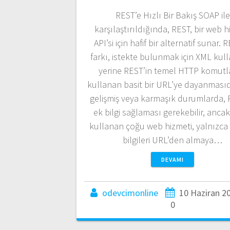
REST’e Hızlı Bir Bakış SOAP ile
karşılaştırıldığında, REST, bir web h
API’si için hafif bir alternatif sunar. 
farkı, istekte bulunmak için XML ku
yerine REST’in temel HTTP komutl
kullanan basit bir URL’ye dayanmasıd
gelişmiş veya karmaşık durumlarda, 
ek bilgi sağlaması gerekebilir, anca
kullanan çoğu web hizmeti, yalnızca 
bilgileri URL’den almaya…
DEVAMI
odevcimonline
10 Haziran 2
0