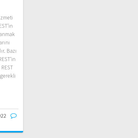
izmeti
REST’in
llanmak
arını
ır. Bazı
REST’in
k REST
gerekli
022