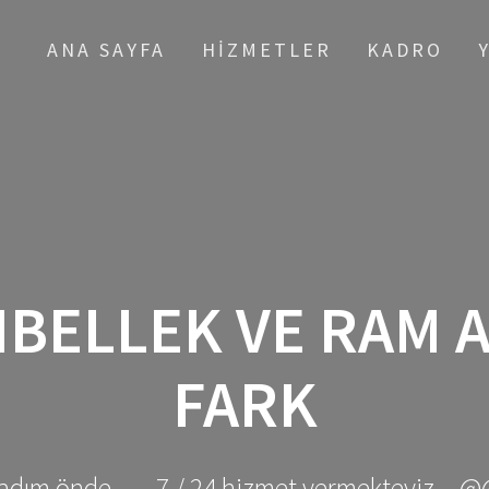
ANA SAYFA
HIZMETLER
KADRO
BELLEK VE RAM 
FARK
adım önde ... - 7 / 24 hizmet vermekteyiz... @