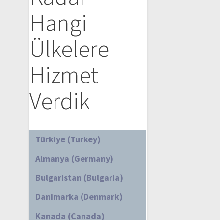
Hangi
Ülkelere
Hizmet
Verdik
Türkiye (Turkey)
Almanya (Germany)
Bulgaristan (Bulgaria)
Danimarka (Denmark)
Kanada (Canada)