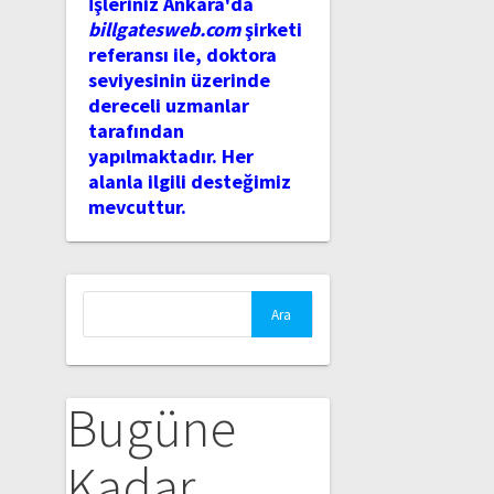
İşleriniz Ankara'da
billgatesweb.com
şirketi
referansı ile, doktora
seviyesinin üzerinde
dereceli uzmanlar
tarafından
yapılmaktadır. Her
alanla ilgili desteğimiz
mevcuttur.
Arama:
Bugüne
Kadar