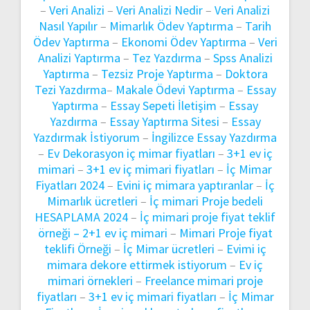
–
Veri Analizi
–
Veri Analizi Nedir
–
Veri Analizi
Nasıl Yapılır
–
Mimarlık Ödev Yaptırma
–
Tarih
Ödev Yaptırma
–
Ekonomi Ödev Yaptırma
–
Veri
Analizi Yaptırma
–
Tez Yazdırma
–
Spss Analizi
Yaptırma
–
Tezsiz Proje Yaptırma
–
Doktora
Tezi Yazdırma
–
Makale Ödevi Yaptırma
–
Essay
Yaptırma
–
Essay Sepeti İletişim
–
Essay
Yazdırma
–
Essay Yaptırma Sitesi
–
Essay
Yazdırmak İstiyorum
–
İngilizce Essay Yazdırma
–
Ev Dekorasyon iç mimar fiyatları
–
3+1 ev iç
mimari
–
3+1 ev iç mimari fiyatları
–
İç Mimar
Fiyatları 2024
–
Evini iç mimara yaptıranlar
–
İç
Mimarlık ücretleri
–
İç mimari Proje bedeli
HESAPLAMA 2024
–
İç mimari proje fiyat teklif
örneği –
2+1 ev iç mimari
–
Mimari Proje fiyat
teklifi Örneği
–
İç Mimar ücretleri
–
Evimi iç
mimara dekore ettirmek istiyorum
–
Ev iç
mimari örnekleri
–
Freelance mimari proje
fiyatları
–
3+1 ev iç mimari fiyatları
–
İç Mimar