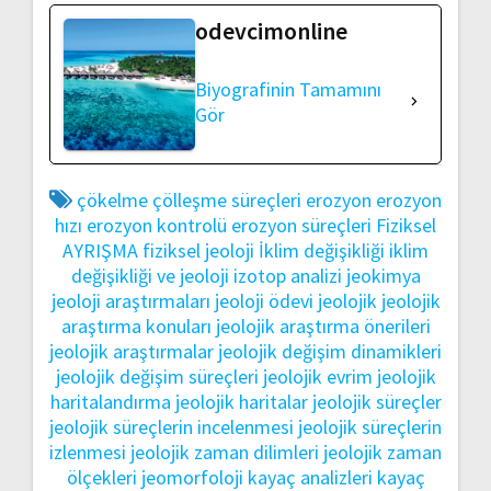
odevcimonline
Biyografinin Tamamını
Gör
çökelme
çölleşme süreçleri
erozyon
erozyon
hızı
erozyon kontrolü
erozyon süreçleri
Fiziksel
AYRIŞMA
fiziksel jeoloji
İklim değişikliği
iklim
değişikliği ve jeoloji
izotop analizi
jeokimya
jeoloji araştırmaları
jeoloji ödevi
jeolojik
jeolojik
araştırma konuları
jeolojik araştırma önerileri
jeolojik araştırmalar
jeolojik değişim dinamikleri
jeolojik değişim süreçleri
jeolojik evrim
jeolojik
haritalandırma
jeolojik haritalar
jeolojik süreçler
jeolojik süreçlerin incelenmesi
jeolojik süreçlerin
izlenmesi
jeolojik zaman dilimleri
jeolojik zaman
ölçekleri
jeomorfoloji
kayaç analizleri
kayaç