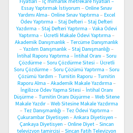
Fiyatları
–
İç mimarlık metrekare fiyatları –
Essay Yaptırmak İstiyorum
–
Online Sınav
Yardımı Alma
–
Online Sınav Yaptırma
–
Excel
Ödev Yaptırma
–
Staj Defteri
–
Staj Defteri
Yazdırma
–
Staj Defteri Yaptırma
–
Vaka Ödevi
Yaptırma
–
Ücretli Makale Ödevi Yaptırma
–
Akademik Danışmanlık
–
Tercüme Danışmanlık
–
Yazılım Danışmanlık
–
Staj Danışmanlığı
–
İntihal Raporu Yaptırma
–
İntihal Oranı
–
Soru
Çözdürme
–
Soru Çözdürme Sitesi
–
Ücretli
Soru Çözdürme
–
Soru Çözümü Yaptırma
–
Soru
Çözümü Yardım
–
Turnitin Raporu
–
Turnitin
Raporu Alma
–
Akademik Makale Yazdırma
–
İngilizce Ödev Yapma Sitesi
–
İntihal Oranı
Düşürme
–
Turnitin Oranı Düşürme
–
Web Sitene
Makale Yazdır
–
Web Sitesine Makale Yazdırma
–
Tez Danışmanlığı
–
Tez Ödevi Yaptırma
–
Çukurambar Diyetisyen
–
Ankara Diyetisyen
–
Çankaya Diyetisyen
–
Online Diyet
–
Sincan
televizyon tamircisi
–
Sincan Fatih Televizyon