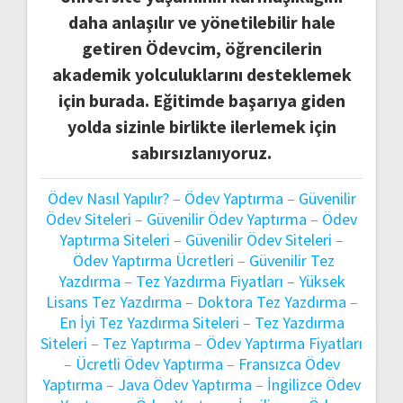
daha anlaşılır ve yönetilebilir hale
getiren Ödevcim, öğrencilerin
akademik yolculuklarını desteklemek
için burada. Eğitimde başarıya giden
yolda sizinle birlikte ilerlemek için
sabırsızlanıyoruz.
Ödev Nasıl Yapılır?
–
Ödev Yaptırma
–
Güvenilir
Ödev Siteleri
–
Güvenilir Ödev Yaptırma
–
Ödev
Yaptırma Siteleri
–
Güvenilir Ödev Siteleri
–
Ödev Yaptırma Ücretleri
–
Güvenilir Tez
Yazdırma
–
Tez Yazdırma Fiyatları
–
Yüksek
Lisans Tez Yazdırma
–
Doktora Tez Yazdırma
–
En İyi Tez Yazdırma Siteleri
–
Tez Yazdırma
Siteleri
–
Tez Yaptırma
–
Ödev Yaptırma Fiyatları
–
Ücretli Ödev Yaptırma
–
Fransızca Ödev
Yaptırma
–
Java Ödev Yaptırma
–
İngilizce Ödev