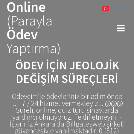
Online
Skip
Turkish
to
▼
(Parayla
content
Ödev
Yaptırma)
ÖDEV İÇIN JEOLOJIK
DEĞIŞIM SÜREÇLERI
Ödevcim'le ödevleriniz bir adım önde
... - 7 / 24 hizmet vermekteyiz... @@@
Süreli, online, quiz türü sınavlarda
yardımcı olmuyoruz. Teklif etmeyin. -
İşleriniz Ankara'da Billgatesweb şirketi
güvencesiyle yapılmaktadır. 0 (312)