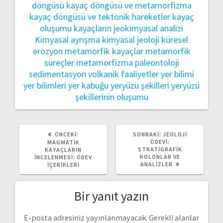
döngüsü
kayaç döngüsü ve metamorfizma
kayaç döngüsü ve tektonik hareketler
kayaç
oluşumu
kayaçların jeokimyasal analizi
Kimyasal ayrışma
kimyasal jeoloji
küresel
erozyon
metamorfik kayaçlar
metamorfik
süreçler
metamorfizma
paleontoloji
sedimentasyon
volkanik faaliyetler
yer bilimi
yer bilimleri
yer kabuğu
yeryüzü şekilleri
yeryüzü
şekillerinin oluşumu
ÖNCEKI
SONRAKI
ÖNCEKI:
SONRAKI:
JEOLOJI
YAZI:
YAZI:
ÖDEVI:
MAGMATIK
STRATIGRAFIK
KAYAÇLARIN
KOLONLAR VE
İNCELENMESI: ÖDEV
ANALIZLER
İÇERIKLERI
Bir yanıt yazın
E-posta adresiniz yayınlanmayacak.
Gerekli alanlar