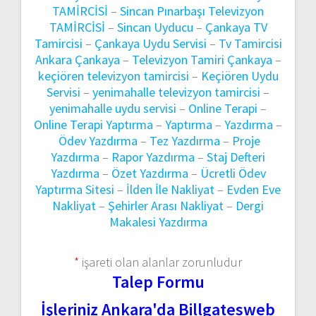
TAMİRCİSİ
–
Sincan Pınarbaşı Televizyon
TAMİRCİSİ
–
Sincan Uyducu
–
Çankaya TV
Tamircisi
–
Çankaya Uydu Servisi
–
Tv Tamircisi
Ankara Çankaya
–
Televizyon Tamiri Çankaya
–
keçiören televizyon tamircisi
–
Keçiören Uydu
Servisi
–
yenimahalle televizyon tamircisi
–
yenimahalle uydu servisi
–
Online Terapi
–
Online Terapi Yaptırma
–
Yaptırma
–
Yazdırma
–
Ödev Yazdırma
–
Tez Yazdırma
–
Proje
Yazdırma
–
Rapor Yazdırma
–
Staj Defteri
Yazdırma
–
Özet Yazdırma
–
Ücretli Ödev
Yaptırma Sitesi
–
İlden İle Nakliyat
–
Evden Eve
Nakliyat
–
Şehirler Arası Nakliyat
–
Dergi
Makalesi Yazdırma
*
işareti olan alanlar zorunludur
Talep Formu
İşleriniz Ankara'da Billgatesweb