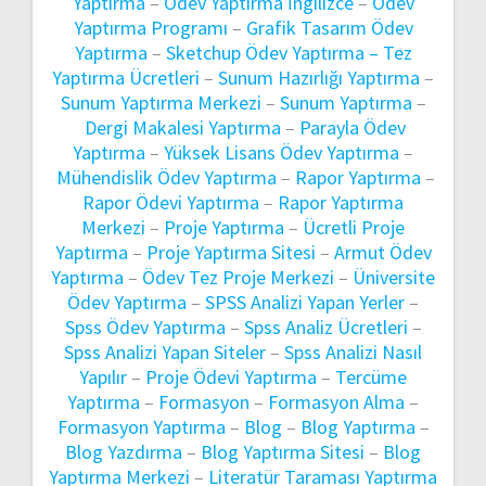
Yaptırma
–
Ödev Yaptırma İngilizce
–
Ödev
Yaptırma Programı
–
Grafik Tasarım Ödev
Yaptırma
–
Sketchup Ödev Yaptırma –
Tez
Yaptırma Ücretleri
–
Sunum Hazırlığı Yaptırma
–
Sunum Yaptırma Merkezi
–
Sunum Yaptırma
–
Dergi Makalesi Yaptırma
–
Parayla Ödev
Yaptırma
–
Yüksek Lisans Ödev Yaptırma
–
Mühendislik Ödev Yaptırma
–
Rapor Yaptırma
–
Rapor Ödevi Yaptırma
–
Rapor Yaptırma
Merkezi
–
Proje Yaptırma
–
Ücretli Proje
Yaptırma
–
Proje Yaptırma Sitesi
–
Armut Ödev
Yaptırma
–
Ödev Tez Proje Merkezi
–
Üniversite
Ödev Yaptırma
–
SPSS Analizi Yapan Yerler
–
Spss Ödev Yaptırma
–
Spss Analiz Ücretleri
–
Spss Analizi Yapan Siteler
–
Spss Analizi Nasıl
Yapılır
–
Proje Ödevi Yaptırma
–
Tercüme
Yaptırma
–
Formasyon
–
Formasyon Alma
–
Formasyon Yaptırma
–
Blog
–
Blog Yaptırma
–
Blog Yazdırma
–
Blog Yaptırma Sitesi
–
Blog
Yaptırma Merkezi
–
Literatür Taraması Yaptırma