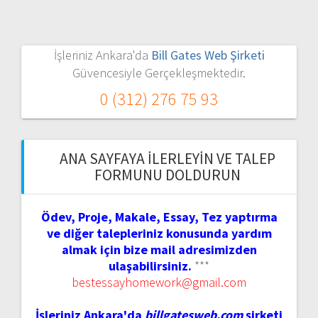
İşleriniz Ankara'da
Bill Gates Web Şirketi
Güvencesiyle Gerçekleşmektedir.
0 (312) 276 75 93
ANA SAYFAYA İLERLEYIN VE TALEP
FORMUNU DOLDURUN
Ödev, Proje, Makale, Essay, Tez yaptırma
ve diğer talepleriniz konusunda yardım
almak için bize mail adresimizden
ulaşabilirsiniz.
***
bestessayhomework@gmail.com
İşleriniz Ankara'da
billgatesweb.com
şirketi