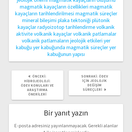
magmatik kayaçların özellikleri
magmatik
kayaçların tarihlendirilmesi
magmatik süreçler
mineral bileşimi
plaka tektoniği
plütonik
kayaçlar
radyoizotop tarihlendirme
volkanik
aktivite
volkanik kayaçlar
volkanik patlamalar
volkanik patlamaların jeolojik etkileri
yer
kabuğu
yer kabuğunda magmatik süreçler
yer
kabuğunun yapısı
ÖNCEKI
SONRAKI
ÖNCEKI:
SONRAKI:
ÖDEV
YAZI:
YAZI:
İÇIN JEOLOJIK
HIDROJEOLOJI:
DEĞIŞIM
ÖDEV KONULARI VE
SÜREÇLERI
ARAŞTIRMA
ÖNERILERI
Bir yanıt yazın
E-posta adresiniz yayınlanmayacak.
Gerekli alanlar