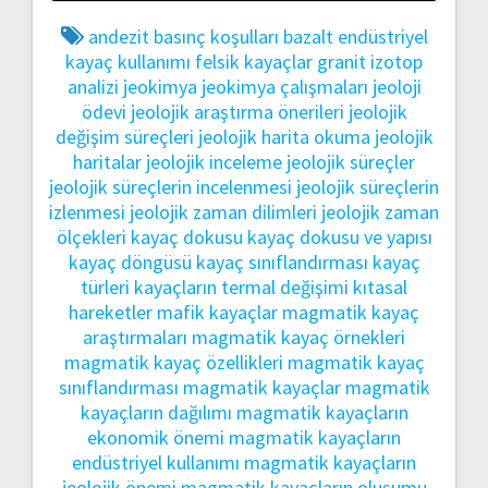
andezit
basınç koşulları
bazalt
endüstriyel
kayaç kullanımı
felsik kayaçlar
granit
izotop
analizi
jeokimya
jeokimya çalışmaları
jeoloji
ödevi
jeolojik araştırma önerileri
jeolojik
değişim süreçleri
jeolojik harita okuma
jeolojik
haritalar
jeolojik inceleme
jeolojik süreçler
jeolojik süreçlerin incelenmesi
jeolojik süreçlerin
izlenmesi
jeolojik zaman dilimleri
jeolojik zaman
ölçekleri
kayaç dokusu
kayaç dokusu ve yapısı
kayaç döngüsü
kayaç sınıflandırması
kayaç
türleri
kayaçların termal değişimi
kıtasal
hareketler
mafik kayaçlar
magmatik kayaç
araştırmaları
magmatik kayaç örnekleri
magmatik kayaç özellikleri
magmatik kayaç
sınıflandırması
magmatik kayaçlar
magmatik
kayaçların dağılımı
magmatik kayaçların
ekonomik önemi
magmatik kayaçların
endüstriyel kullanımı
magmatik kayaçların
jeolojik önemi
magmatik kayaçların oluşumu