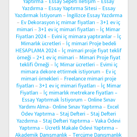
Yaptırma
–
Essay Sepeti İletişim
–
Essay
Yazdırma
–
Essay Yaptırma Sitesi
–
Essay
Yazdırmak İstiyorum
–
İngilizce Essay Yazdırma
–
Ev Dekorasyon iç mimar fiyatları
–
3+1 ev iç
mimari
–
3+1 ev iç mimari fiyatları
–
İç Mimar
Fiyatları 2024
–
Evini iç mimara yaptıranlar
–
İç
Mimarlık ücretleri
–
İç mimari Proje bedeli
HESAPLAMA 2024
–
İç mimari proje fiyat teklif
örneği –
2+1 ev iç mimari
–
Mimari Proje fiyat
teklifi Örneği
–
İç Mimar ücretleri
–
Evimi iç
mimara dekore ettirmek istiyorum
–
Ev iç
mimari örnekleri
–
Freelance mimari proje
fiyatları
–
3+1 ev iç mimari fiyatları
–
İç Mimar
Fiyatları
–
İç mimarlık metrekare fiyatları –
Essay Yaptırmak İstiyorum
–
Online Sınav
Yardımı Alma
–
Online Sınav Yaptırma
–
Excel
Ödev Yaptırma
–
Staj Defteri
–
Staj Defteri
Yazdırma
–
Staj Defteri Yaptırma
–
Vaka Ödevi
Yaptırma
–
Ücretli Makale Ödevi Yaptırma
–
Akademik Danışmanlık
–
Tercüme Danışmanlık