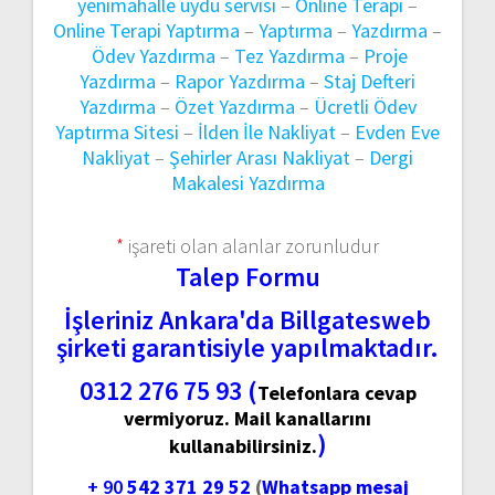
yenimahalle uydu servisi
–
Online Terapi
–
Online Terapi Yaptırma
–
Yaptırma
–
Yazdırma
–
Ödev Yazdırma
–
Tez Yazdırma
–
Proje
Yazdırma
–
Rapor Yazdırma
–
Staj Defteri
Yazdırma
–
Özet Yazdırma
–
Ücretli Ödev
Yaptırma Sitesi
–
İlden İle Nakliyat
–
Evden Eve
Nakliyat
–
Şehirler Arası Nakliyat
–
Dergi
Makalesi Yazdırma
*
işareti olan alanlar zorunludur
Talep Formu
İşleriniz Ankara'da Billgatesweb
şirketi garantisiyle yapılmaktadır.
0312 276 75 93 (
Telefonlara cevap
vermiyoruz. Mail kanallarını
)
kullanabilirsiniz.
+ 90
542 371 29 52
(
Whatsapp mesaj