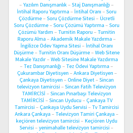
–
Yazılım Danışmanlık
–
Staj Danışmanlığı
–
İntihal Raporu Yaptırma
–
İntihal Oranı
–
Soru
Çözdürme
–
Soru Çözdürme Sitesi
–
Ücretli
Soru Çözdürme
–
Soru Çözümü Yaptırma
–
Soru
Çözümü Yardım
–
Turnitin Raporu
–
Turnitin
Raporu Alma
–
Akademik Makale Yazdırma
–
İngilizce Ödev Yapma Sitesi
–
İntihal Oranı
Düşürme
–
Turnitin Oranı Düşürme
–
Web Sitene
Makale Yazdır
–
Web Sitesine Makale Yazdırma
–
Tez Danışmanlığı
–
Tez Ödevi Yaptırma
–
Çukurambar Diyetisyen
–
Ankara Diyetisyen
–
Çankaya Diyetisyen
–
Online Diyet
–
Sincan
televizyon tamircisi
–
Sincan Fatih Televizyon
TAMİRCİSİ
–
Sincan Pınarbaşı Televizyon
TAMİRCİSİ
–
Sincan Uyducu
–
Çankaya TV
Tamircisi
–
Çankaya Uydu Servisi
–
Tv Tamircisi
Ankara Çankaya
–
Televizyon Tamiri Çankaya
–
keçiören televizyon tamircisi
–
Keçiören Uydu
Servisi
–
yenimahalle televizyon tamircisi
–