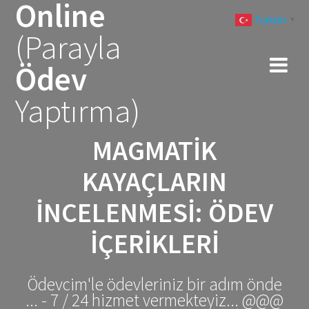
Online
Skip
Turkish
to
▼
(Parayla
content
Ödev
Yaptırma)
MAGMATIK
KAYAÇLARIN
İNCELENMESI: ÖDEV
İÇERIKLERI
Ödevcim'le ödevleriniz bir adım önde
... - 7 / 24 hizmet vermekteyiz... @@@