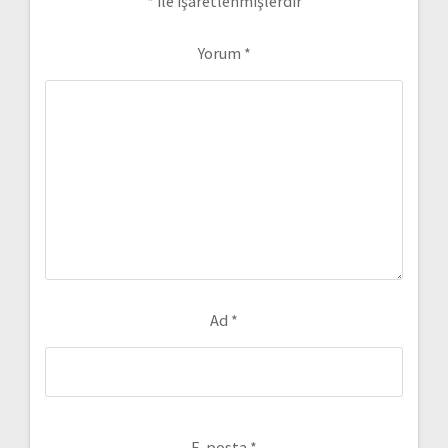
*
ile işaretlenmişlerdir
Yorum
*
Ad
*
E-posta
*