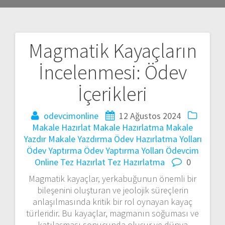
Magmatik Kayaçların
Yazı
İncelenmesi: Ödev
gezinmesi
İçerikleri
odevcimonline
12 Ağustos 2024
Makale Hazırlat
Makale Hazırlatma
Makale
Yazdır
Makale Yazdırma
Ödev Hazırlatma Yolları
Ödev Yaptırma
Ödev Yaptırma Yolları
Ödevcim
Online
Tez Hazırlat
Tez Hazırlatma
0
Magmatik kayaçlar, yerkabuğunun önemli bir
bileşenini oluşturan ve jeolojik süreçlerin
anlaşılmasında kritik bir rol oynayan kayaç
türleridir. Bu kayaçlar, magmanın soğuması ve
katılaşması sonucunda oluşur ve dünya